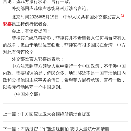
言论：望菲方履行承诺、言行一致。
外交部回应菲律宾总统马科斯涉台言论。
北京时间2026年5月19日，中华人民共和国外交部发言人
郭嘉
昆主持例行记者会。
会上，有记者提问：
菲律宾总统马科斯称，菲律宾并不希望卷入任何与台湾有关
的战争，但由于地理位置临近，菲律宾有很多国民在台湾。中方
对此有何评论？
外交部发言人郭嘉昆表示：
中方注意到菲方领导人重申奉行一个中国政策，不干涉中国
内政。需要强调的是，侨民众多、地理邻近不是一国干涉他国内
政和染指他国主权事务的借口，希望菲方履行承诺、言行一致，
以实际行动恪守一个中国原则。
（中国外交部）
上一篇：
中方回应世卫大会拒绝所谓涉台提案
下一篇：
严防泄密！军迷违规航拍 获取大量航母高清照