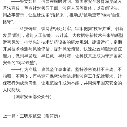
——警觉如炬，信念在胸时时明。将国家安全教育深度融入
普法宣传，重点针对领导干部、涉密人员等群体，以案例说法、
用故事警示，让生硬法条“活起来”，推动从“被动遵守”转向“自觉
恪守”。
——科技铸盾，铁网密织处处牢。牢牢把握“技管并重、创新
发展”原则，紧盯人工智能、云计算、大数据等新技术带来的新型
泄密风险，推动先进技术防范设备的研发规划、建设运行，定期
开展技术检测与风险评估，提升风险预警、快速处置和溯源追踪
能力，做到早发现、早拦截、早封堵，让科技真正成为守护国家
安全的“铜墙铁壁”。
——行为立规，底线坚守事事清。坚持涉密资料不带离、不
拍照、不网传，严格遵守保密法律法规和涉密工作纪律要求。让
保密行为成为习惯，让规范操作成为本能，共同筑牢国家安全的
人民防线。
（国家安全部公众号）
上一篇：
王晓东被查（附简历）