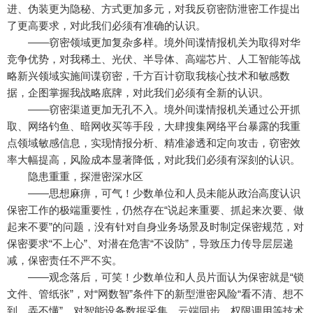
进、伪装更为隐秘、方式更加多元，对我反窃密防泄密工作提出
了更高要求，对此我们必须有准确的认识。
——窃密领域更加复杂多样。境外间谍情报机关为取得对华
竞争优势，对我稀土、光伏、半导体、高端芯片、人工智能等战
略新兴领域实施间谍窃密，千方百计窃取我核心技术和敏感数
据，企图掌握我战略底牌，对此我们必须有全新的认识。
——窃密渠道更加无孔不入。境外间谍情报机关通过公开抓
取、网络钓鱼、暗网收买等手段，大肆搜集网络平台暴露的我重
点领域敏感信息，实现情报分析、精准渗透和定向攻击，窃密效
率大幅提高，风险成本显著降低，对此我们必须有深刻的认识。
隐患重重，探泄密深水区
——思想麻痹，可气！少数单位和人员未能从政治高度认识
保密工作的极端重要性，仍然存在“说起来重要、抓起来次要、做
起来不要”的问题，没有针对自身业务场景及时制定保密规范，对
保密要求“不上心”、对潜在危害“不设防”，导致压力传导层层递
减，保密责任不严不实。
——观念落后，可笑！少数单位和人员片面认为保密就是“锁
文件、管纸张”，对“网数智”条件下的新型泄密风险“看不清、想不
到、弄不懂”，对智能设备数据采集、云端同步、权限调用等技术