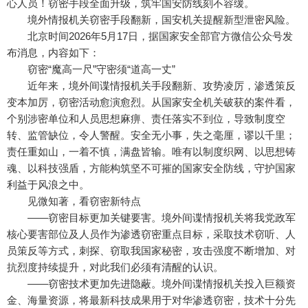
心人员！窃密手段全面升级，筑牢国安防线刻不容缓。
境外情报机关窃密手段翻新，国安机关提醒新型泄密风险。
北京时间2026年5月17日，据国家安全部官方微信公众号发
布消息，内容如下：
窃密“魔高一尺”守密须“道高一丈”
近年来，境外间谍情报机关手段翻新、攻势凌厉，渗透策反
变本加厉，窃密活动愈演愈烈。从国家安全机关破获的案件看，
个别涉密单位和人员思想麻痹、责任落实不到位，导致制度空
转、监管缺位，令人警醒。安全无小事，失之毫厘，谬以千里；
责任重如山，一着不慎，满盘皆输。唯有以制度织网、以思想铸
魂、以科技强盾，方能构筑坚不可摧的国家安全防线，守护国家
利益于风浪之中。
见微知著，看窃密新特点
——窃密目标更加关键要害。境外间谍情报机关将我党政军
核心要害部位及人员作为渗透窃密重点目标，采取技术窃听、人
员策反等方式，刺探、窃取我国家秘密，攻击强度不断增加、对
抗烈度持续提升，对此我们必须有清醒的认识。
——窃密技术更加先进隐蔽。境外间谍情报机关投入巨额资
金、海量资源，将最新科技成果用于对华渗透窃密，技术十分先