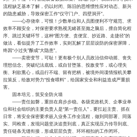
流程缺乏基本了解，仍以封闭、陈旧的思维惯性应对动态、新兴
的隐患威胁，导致保密工作“仅守门户、四壁洞开”。
——心存侥幸，可恨！少数单位和人员图便利不守规范、求
效率不顾安全，对保密要求熟视无睹甚至抛之脑后，擅自简化程
序、跳过关键环节，这种“图方便、贪便宜、抄近路、走捷径”的
做法，看似提升了工作效率，实则瓦解了层层设防的保密屏障，
终因“小过失”酿成“大隐患”。
——卖密变节，可耻！更有极个别人员政治信仰动摇、丧失
理想信念、突破纪法底线，或自甘堕落、投敌变节，或心理失
衡、利欲熏心，或品行不端、留有把柄，被境外间谍情报机关攀
拉策反，给敌对势力“投食喂料”，给国家安全和利益造成严重损
害。
固本培元，筑安全防火墙
——责任如磐，重担在肩步步稳。各级党政机关、企事业单
位和社会组织的主要负责人是“第一责任人”，要扛起主责、抓在
日常，将安全保密要求嵌入业务工作全流程，做到同部署、同落
实、同检查，发现问题坚决追责到底，真正实现压力传导到底、
责任链条无缝衔接，形成层层负责、环环相扣的工作闭环。