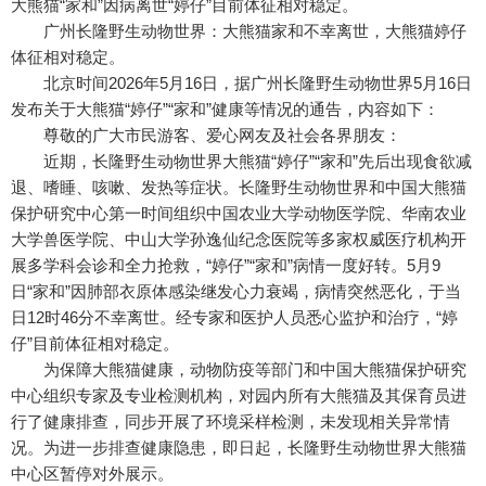
大熊猫“家和”因病离世“婷仔”目前体征相对稳定。
广州长隆野生动物世界：大熊猫家和不幸离世，大熊猫婷仔
体征相对稳定。
北京时间2026年5月16日，据广州长隆野生动物世界5月16日
发布关于大熊猫“婷仔”“家和”健康等情况的通告，内容如下：
尊敬的广大市民游客、爱心网友及社会各界朋友：
近期，长隆野生动物世界大熊猫“婷仔”“家和”先后出现食欲减
退、嗜睡、咳嗽、发热等症状。长隆野生动物世界和中国大熊猫
保护研究中心第一时间组织中国农业大学动物医学院、华南农业
大学兽医学院、中山大学孙逸仙纪念医院等多家权威医疗机构开
展多学科会诊和全力抢救，“婷仔”“家和”病情一度好转。5月9
日“家和”因肺部衣原体感染继发心力衰竭，病情突然恶化，于当
日12时46分不幸离世。经专家和医护人员悉心监护和治疗，“婷
仔”目前体征相对稳定。
为保障大熊猫健康，动物防疫等部门和中国大熊猫保护研究
中心组织专家及专业检测机构，对园内所有大熊猫及其保育员进
行了健康排查，同步开展了环境采样检测，未发现相关异常情
况。为进一步排查健康隐患，即日起，长隆野生动物世界大熊猫
中心区暂停对外展示。