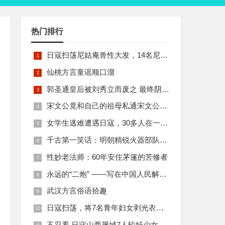
热门排行
日寇扫荡尼姑庵兽性大发，14名尼姑遭玷污后集体自焚
仙桃方言童谣顺口溜
郭圣通皇后被刘秀立而废之 最终阴丽华当上了皇后 那么她的五个儿子有何结局
宋文公竟和自己的祖母私通宋文公是如何死的
女学生逃难遭遇日寇，30多人在一所小校里被集体奸淫
千古第一笑话：明朝精锐火器部队亡于一只'鸡'
性妙老法师：60年安住茅篷的苦修者
永远的“二炮” ——写在中国人民解放军火箭军组建之际
武汉方言俗语拾趣
日寇扫荡，将7名青年妇女剥光衣裤在庙前糟蹋
不忍看 日寇山西屠城7人轮奸少女后揪双腿活活分尸