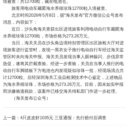
境被查：共12700粒，藏在电池仓。
旅客用电动车藏匿海水养殖珍珠12700粒入境被查。
北京时间2026年5月8日，据“海关发布”官方微信公众号发布
消息，内容如下：
近日，沙头角海关查获出区进境旅客利用电动自行车藏匿海
水养殖珍珠12700粒，市场价格为273.26万元。
当日，海关关员在沙头角边境特别管理区出区旅检大厅对进
境旅客进行监管时，发现一黑衣女子推行电动自行车经过海关监
管区时未向海关申报。海关关员发现当事人眼神躲闪、步伐异常
急促，遂将其拦截查验。经进一步查验，关员在当事人推行的电
动自行车脚踏板下方电池仓内发现疑似珍珠一批，经现场清点共
计12700粒。后经深圳海关工业品检测技术中心鉴定，上述物品
为海水养殖珍珠，市场价格为273.26万元。目前，因未如实申报
而涉嫌偷逃税款，该案件已移交海关缉私部门作进一步处理。
（海关发布公众号）
上一篇：
4只皮皮虾1035元 三亚通报：先行赔付后调查