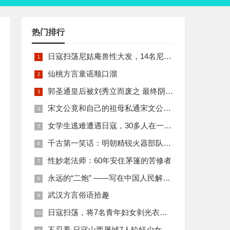
热门排行
日寇扫荡尼姑庵兽性大发，14名尼姑遭玷污后集体自焚
仙桃方言童谣顺口溜
郭圣通皇后被刘秀立而废之 最终阴丽华当上了皇后 那么她的五个儿子有何结局
宋文公竟和自己的祖母私通宋文公是如何死的
女学生逃难遭遇日寇，30多人在一所小校里被集体奸淫
千古第一笑话：明朝精锐火器部队亡于一只'鸡'
性妙老法师：60年安住茅篷的苦修者
永远的“二炮” ——写在中国人民解放军火箭军组建之际
武汉方言俗语拾趣
日寇扫荡，将7名青年妇女剥光衣裤在庙前糟蹋
不忍看 日寇山西屠城7人轮奸少女后揪双腿活活分尸