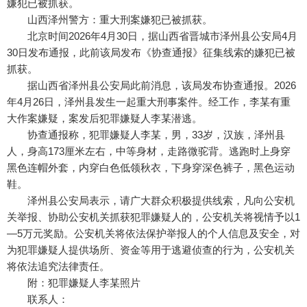
嫌犯已被抓获。
山西泽州警方：重大刑案嫌犯已被抓获。
北京时间2026年4月30日，据山西省晋城市泽州县公安局4月
30日发布通报，此前该局发布《协查通报》征集线索的嫌犯已被
抓获。
据山西省泽州县公安局此前消息，该局发布协查通报。2026
年4月26日，泽州县发生一起重大刑事案件。经工作，李某有重
大作案嫌疑，案发后犯罪嫌疑人李某潜逃。
协查通报称，犯罪嫌疑人李某，男，33岁，汉族，泽州县
人，身高173厘米左右，中等身材，走路微驼背。逃跑时上身穿
黑色连帽外套，内穿白色低领秋衣，下身穿深色裤子，黑色运动
鞋。
泽州县公安局表示，请广大群众积极提供线索，凡向公安机
关举报、协助公安机关抓获犯罪嫌疑人的，公安机关将视情予以1
—5万元奖励。公安机关将依法保护举报人的个人信息及安全，对
为犯罪嫌疑人提供场所、资金等用于逃避侦查的行为，公安机关
将依法追究法律责任。
附：犯罪嫌疑人李某照片
联系人：