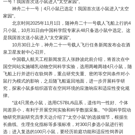
一号！我国首次送小鼠进入“太空家园”。
神舟二十一号｜4只小鼠已选定！我国首次送小鼠进入“太空
家园”。
北京时间2025年11月1日，随神舟二十一号载人飞船上行的4
只小鼠，10月31日由中国科学院专家从48只备选小鼠中选定。这
是我国首次送小鼠进入“太空家园”。
10月30日上午，神舟二十一号载人飞行任务新闻发布会在酒
泉卫星发射中心召开。
中国载人航天工程新闻发言人张静波此前介绍，将首次在中
国空间站实施哺乳动物空间科学实验，选用两雌两雄4只小鼠，随
飞船上行并进行在轨饲养，重点研究失重、密闭等空间条件对小
鼠行为模式的影响，之后随飞船返回地面，进一步开展科学研
究，探索小鼠多组织器官在空间环境的应激响应和适应性变化规
律。
“这4只黑色小鼠，选用C57BL/6品系，遗传均一性好、个体
间差异小，有利于开展空间实验和科学数据采集。”中国科学院动
物研究所副研究员李天达介绍了“太空小鼠”的选拔细节，根据生
长曲线、生理生化指标等多项标准，对300只参选小鼠进行初
选；进入复选的100只小鼠，要经历前庭功能和适应性饲养训