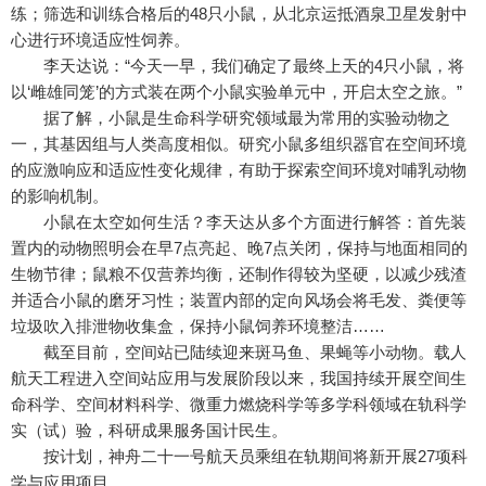
练；筛选和训练合格后的48只小鼠，从北京运抵酒泉卫星发射中
心进行环境适应性饲养。
李天达说：“今天一早，我们确定了最终上天的4只小鼠，将
以‘雌雄同笼’的方式装在两个小鼠实验单元中，开启太空之旅。”
据了解，小鼠是生命科学研究领域最为常用的实验动物之
一，其基因组与人类高度相似。研究小鼠多组织器官在空间环境
的应激响应和适应性变化规律，有助于探索空间环境对哺乳动物
的影响机制。
小鼠在太空如何生活？李天达从多个方面进行解答：首先装
置内的动物照明会在早7点亮起、晚7点关闭，保持与地面相同的
生物节律；鼠粮不仅营养均衡，还制作得较为坚硬，以减少残渣
并适合小鼠的磨牙习性；装置内部的定向风场会将毛发、粪便等
垃圾吹入排泄物收集盒，保持小鼠饲养环境整洁……
截至目前，空间站已陆续迎来斑马鱼、果蝇等小动物。载人
航天工程进入空间站应用与发展阶段以来，我国持续开展空间生
命科学、空间材料科学、微重力燃烧科学等多学科领域在轨科学
实（试）验，科研成果服务国计民生。
按计划，神舟二十一号航天员乘组在轨期间将新开展27项科
学与应用项目。