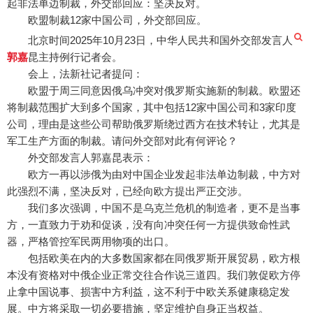
起非法单边制裁，外交部回应：坚决反对。
欧盟制裁12家中国公司，外交部回应。
北京时间2025年10月23日，中华人民共和国外交部发言人
郭嘉
昆主持例行记者会。
会上，法新社记者提问：
欧盟于周三同意因俄乌冲突对俄罗斯实施新的制裁。欧盟还
将制裁范围扩大到多个国家，其中包括12家中国公司和3家印度
公司，理由是这些公司帮助俄罗斯绕过西方在技术转让，尤其是
军工生产方面的制裁。请问外交部对此有何评论？
外交部发言人郭嘉昆表示：
欧方一再以涉俄为由对中国企业发起非法单边制裁，中方对
此强烈不满，坚决反对，已经向欧方提出严正交涉。
我们多次强调，中国不是乌克兰危机的制造者，更不是当事
方，一直致力于劝和促谈，没有向冲突任何一方提供致命性武
器，严格管控军民两用物项的出口。
包括欧美在内的大多数国家都在同俄罗斯开展贸易，欧方根
本没有资格对中俄企业正常交往合作说三道四。我们敦促欧方停
止拿中国说事、损害中方利益，这不利于中欧关系健康稳定发
展。中方将采取一切必要措施，坚定维护自身正当权益。