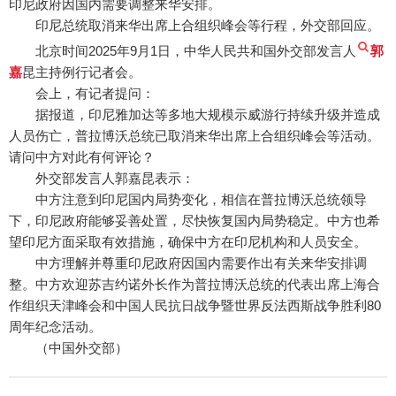
印尼政府因国内需要调整来华安排。
印尼总统取消来华出席上合组织峰会等行程，外交部回应。
北京时间2025年9月1日，中华人民共和国外交部发言人
郭
嘉
昆主持例行记者会。
会上，有记者提问：
据报道，印尼雅加达等多地大规模示威游行持续升级并造成
人员伤亡，普拉博沃总统已取消来华出席上合组织峰会等活动。
请问中方对此有何评论？
外交部发言人郭嘉昆表示：
中方注意到印尼国内局势变化，相信在普拉博沃总统领导
下，印尼政府能够妥善处置，尽快恢复国内局势稳定。中方也希
望印尼方面采取有效措施，确保中方在印尼机构和人员安全。
中方理解并尊重印尼政府因国内需要作出有关来华安排调
整。中方欢迎苏吉约诺外长作为普拉博沃总统的代表出席上海合
作组织天津峰会和中国人民抗日战争暨世界反法西斯战争胜利80
周年纪念活动。
（中国外交部）