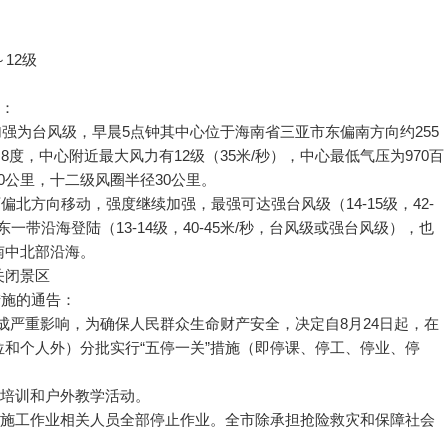
12级
警：
强为台风级，早晨5点钟其中心位于海南省三亚市东偏南方向约255
.8度，中心附近最大风力有12级（35米/秒），中心最低气压为970百
-80公里，十二级风圈半径30公里。
北方向移动，强度继续加强，最强可达强台风级（14-15级，42-
一带沿海登陆（13-14级，40-45米/秒，台风级或强台风级），也
南中北部沿海。
关闭景区
措施的通告：
成严重影响，为确保人民群众生命财产安全，决定自8月24日起，在
和个人外）分批实行“五停一关”措施（即停课、停工、停业、停
培训和户外教学活动。
施工作业相关人员全部停止作业。全市除承担抢险救灾和保障社会