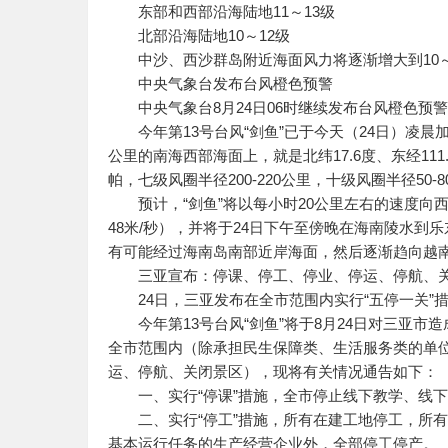
东部和西部沿海陆地11～13级
北部沿海陆地10～12级
中沙、西沙群岛附近海面风力将逐渐增大到10～
中央气象台发布台风橙色预警
中央气象台8月24日06时继续发布台风橙色预
今年第13号台风“剑鱼”已于今天（24日）凌晨加
公里的南海西部海面上，就是北纬17.6度、东经111
帕，七级风圈半径200-220公里，十级风圈半径50
预计，“剑鱼”将以每小时20公里左右的速度向西偏
48米/秒），并将于24日下午至傍晚在海南陵水到乐东
有可能经过海南岛南部近岸海面，然后逐渐趋向越
三亚宣布：停课、停工、停业、停运、停航、
24日，三亚发布在全市范围内实行“五停一关”
今年第13号台风“剑鱼”将于8月24日对三亚市造
全市范围内（除承担民生保障类、生活服务类的单位
运、停航、关闭景区），现将有关情况通告如下：
一、实行“停课”措施，全市停止线下教学、线下
二、实行“停工”措施，所有在建工地停工，所有
基本运行任务的生产经营企业外，全部停工停产。