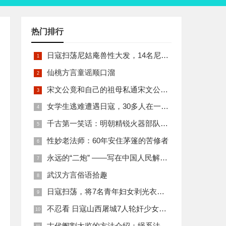
热门排行
日寇扫荡尼姑庵兽性大发，14名尼姑遭玷污后集体自焚
仙桃方言童谣顺口溜
宋文公竟和自己的祖母私通宋文公是如何死的
女学生逃难遭遇日寇，30多人在一所小校里被集体奸淫
千古第一笑话：明朝精锐火器部队亡于一只'鸡'
性妙老法师：60年安住茅篷的苦修者
永远的“二炮” ——写在中国人民解放军火箭军组建之际
武汉方言俗语拾趣
日寇扫荡，将7名青年妇女剥光衣裤在庙前糟蹋
不忍看 日寇山西屠城7人轮奸少女后揪双腿活活分尸
古代阉割太监的方法介绍：绳系法与揉捏法