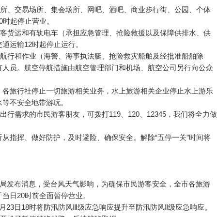
所、交易场所、集会场所、网吧、酒吧、商业步行街、公园、个体
0时起停止营业。
客货运和有轨电车（承担应急管理、抢险救援以及保障供排水、供
通运输12时起停止运行。
航行和作业（海警、海事执法艇、抢险救灾船舶及经批准船舶除
有人员。航空停航措施由航空管理部门和机场、航空公司另行向公众
各旅行社停止一切旅游相关业务，水上旅游相关企业停止水上游乐
水等不安全地带游玩。
需求的市民游客朋友，可拨打119、120、12345，我们将全力做
指挥、做好防护，及时避险、确保安全。解除“五停一关”时间将
局发布消息，受台风天气影响，为确保市民游客安全，全市各旅游
当日20时前全面暂停营业。
3日18时将防汛防风Ⅲ级应急响应提升至防汛防风Ⅱ级应急响应。