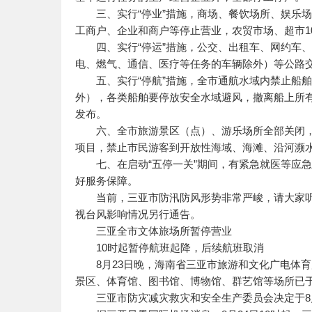
三、实行“停业”措施，商场、餐饮场所、娱乐场
工商户、企业和商户等停止营业，农贸市场、超市1
四、实行“停运”措施，公交、出租车、网约车、
电、燃气、通信、医疗等任务的车辆除外）等公路交
五、实行“停航”措施，全市通航水域内禁止船舶
外），各类船舶要停放安全水域避风，撤离船上所
发布。
六、全市旅游景区（点）、游乐场所全部关闭，
项目，禁止市民游客到开放性海域、海滩、沿河濒
七、在启动“五停一关”期间，有紧急就医等应急出行
好服务保障。
当前，三亚市防汛防风形势非常严峻，请大家听从
视台风影响情况另行通告。
三亚全市文体旅场所暂停营业
10时起暂停航班起降，后续航班取消
8月23日晚，海南省三亚市旅游和文化广电体育
景区、体育馆、图书馆、博物馆、群艺馆等场所已于
三亚市防灾减灾救灾和安全生产委员会决定于8月2