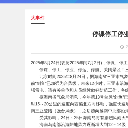
大事件
停课停工停
2
2025年8月24日(农历2025年闰7月2日)，停
停课、停工、停业、停运、停航、关闭景区！三
北京时间2025年8月24日，据海南省三亚市气象
前“剑鱼”已加强为台风级，未来12小时，三亚市沿海
强雷电，请有关单位和人员继续做好防范工作，各
据海南省气象局消息，今年第13号台风“剑鱼”已于
时15～20公里的速度向西偏北方向移动，强度快
南三亚登陆（强台风级），之后趋向越南中北部沿
受其影响，24日～25日海南岛将有剧烈风雨天
海南岛南部沿海陆地风力逐渐增大到12～14级