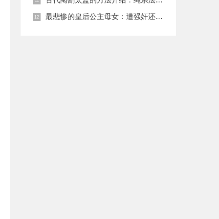
最悲惨的皇后公主母女：遭强奸还被卖为奴