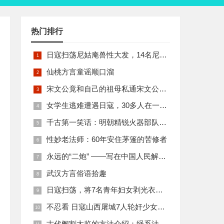
热门排行
日寇扫荡尼姑庵兽性大发，14名尼姑遭玷污后集体自焚
仙桃方言童谣顺口溜
宋文公竟和自己的祖母私通宋文公是如何死的
女学生逃难遭遇日寇，30多人在一所小校里被集体奸淫
千古第一笑话：明朝精锐火器部队亡于一只'鸡'
性妙老法师：60年安住茅篷的苦修者
永远的“二炮” ——写在中国人民解放军火箭军组建之际
武汉方言俗语拾趣
日寇扫荡，将7名青年妇女剥光衣裤在庙前糟蹋
不忍看 日寇山西屠城7人轮奸少女后揪双腿活活分尸
古代阉割太监的方法介绍：绳系法与揉捏法