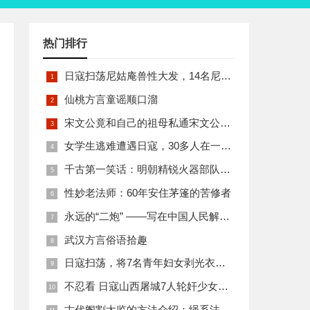
热门排行
日寇扫荡尼姑庵兽性大发，14名尼姑遭玷污后集体自焚
仙桃方言童谣顺口溜
宋文公竟和自己的祖母私通宋文公是如何死的
女学生逃难遭遇日寇，30多人在一所小校里被集体奸淫
千古第一笑话：明朝精锐火器部队亡于一只'鸡'
性妙老法师：60年安住茅篷的苦修者
永远的“二炮” ——写在中国人民解放军火箭军组建之际
武汉方言俗语拾趣
日寇扫荡，将7名青年妇女剥光衣裤在庙前糟蹋
不忍看 日寇山西屠城7人轮奸少女后揪双腿活活分尸
古代阉割太监的方法介绍：绳系法与揉捏法