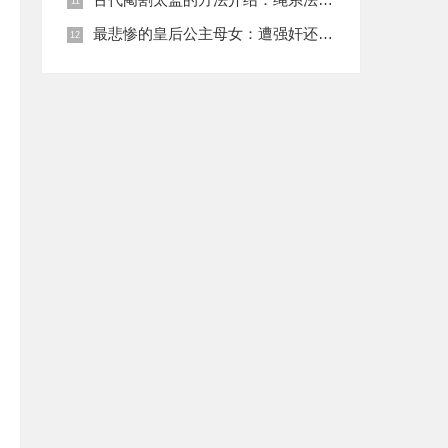
最悲惨的皇后公主母女：遭强奸还被卖为奴