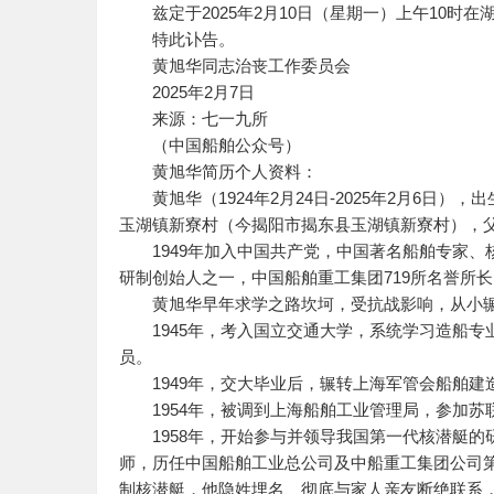
兹定于2025年2月10日（星期一）上午10时
特此讣告。
黄旭华同志治丧工作委员会
2025年2月7日
来源：七一九所
（中国船舶公众号）
黄旭华简历个人资料：
黄旭华（1924年2月24日-2025年2月6日
玉湖镇新寮村（今揭阳市揭东县玉湖镇新寮村），
1949年加入中国共产党，中国著名船舶专家、
研制创始人之一，中国船舶重工集团719所名誉所长
黄旭华早年求学之路坎坷，受抗战影响，从小辗
1945年，考入国立交通大学，系统学习造船专
员。
1949年，交大毕业后，辗转上海军管会船舶建
1954年，被调到上海船舶工业管理局，参加苏
1958年，开始参与并领导我国第一代核潜艇的
师，历任中国船舶工业总公司及中船重工集团公司
制核潜艇，他隐姓埋名、彻底与家人亲友断绝联系，