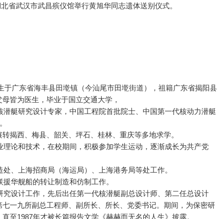
在湖北省武汉市武昌殡仪馆举行黄旭华同志遗体送别仪式。
），出生于广东省海丰县田墘镇（今汕尾市田墘街道），祖籍广东省揭阳县
父母皆为医生，毕业于国立交通大学，
核潜艇研究设计专家，中国工程院首批院士、中国第一代核动力潜艇
。
转揭西、梅县、韶关、坪石、桂林、重庆等多地求学。
业理论和技术，在校期间，积极参加学生运动，逐渐成长为共产党
造处、上海招商局（海运局）、上海港务局等处工作。
联援华舰船的转让制造和仿制工作。
研究设计工作，先后出任第一代核潜艇副总设计师、第二任总设计
第七一九所副总工程师、副所长、所长、党委书记。期间，为保密研
直至1987年才被长篇报告文学《赫赫而无名的人生》披露。