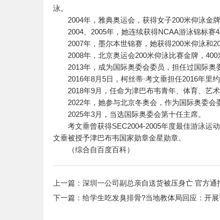
泳。
2004年，雅典奥运会，获得女子200米仰泳金牌
2004、2005年，她连续获得NCAA游泳锦标
2007年，墨尔本世锦赛，她获得200米仰泳和2
2008年，北京奥运会200米仰泳比赛金牌，400
2013年，成为国际奥委会委员，担任过国际奥
2016年8月5日，柯丝蒂·考文垂担任2016年
2018年9月，任命为津巴布韦青年、体育、艺
2022年，她参与北京冬奥会，作为国际奥委会
2025年3月，当选国际奥委会第十任主席。
考文垂曾获得SEC2004-2005年度最佳游泳运动
文垂被授予津巴布韦国家勋章金星勋章。
（综合自百度百科）
上一篇：
深圳一公司副总亲自送货被压身亡 官方通
下一篇：
给学生吃发臭排骨?当地教体局回应：开展