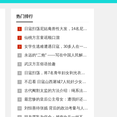
热门排行
日寇扫荡尼姑庵兽性大发，14名尼姑遭玷污后集体自焚
仙桃方言童谣顺口溜
女学生逃难遭遇日寇，30多人在一所小校里被集体奸淫
永远的“二炮” ——写在中国人民解放军火箭军组建之际
武汉方言俗语拾趣
日寇扫荡，将7名青年妇女剥光衣裤在庙前糟蹋
不忍看 日寇山西屠城7人轮奸少女后揪双腿活活分尸
古代阉割太监的方法介绍：绳系法与揉捏法
最悲惨的皇后公主母女：遭强奸还被卖为奴
刘恒善待张嫣 背后的政治考量与人性温情
脱衣露乳为保命：越南女兵一丝不挂的秘密