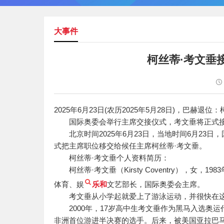
大事件
柯丝蒂·考文垂
2025年6月23日(农历2025年5月28日)，巴赫
国际奥委会举行主席交接仪式，考文垂将正式
北京时间2025年6月23日，当地时间6月23
式把主席职位移交给候任主席柯丝蒂·考文垂。
柯丝蒂·考文垂个人资料简历：
柯丝蒂·考文垂（Kirsty Coventry），女，
体育、娱
乐和
文艺部长，国际奥委会主席。
考文垂从小学起就爱上了游泳运动，并很快在这
2000年，17岁高中生考文垂作为黑马入选奥运
非洲首位游进半决赛的选手。后来，被美国亚拉巴马州奥本