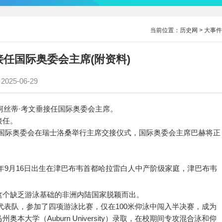
当前位置：
历史网
>
大事件
接任国际奥委会主席(附资料)
2025-06-29
退位：柯丝蒂·考文垂接任国际奥委会主席。
接任。
日，国际奥委会在瑞士洛桑举行主席交接仪式，国际奥委会主席巴赫将正
1983年9月16日出生在津巴布韦首都哈拉雷白人中产阶级家庭，津巴布韦
个缺乏游泳基础的非洲内陆国家脱颖而出。
代表队，参加了四项游泳比赛，仅在100米仰泳中闯入半决赛，成为
大学（Auburn University）录取，在校期间专攻混合泳和仰