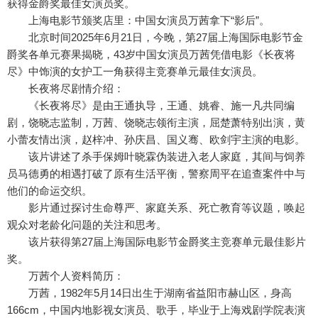
获得金爵奖最佳女演员奖。
上海电影节颁奖店里：中国女演员万茜拿下“影后”。
北京时间2025年6月21日，今晚，第27届上海国际电影节金
爵奖各单元赛果揭晓，43岁中国女演员万茜凭借电影《长夜将
尽》中饰演的女护工一角获得主竞赛单元最佳女演员。
长夜将尽剧情介绍：
《长夜将尽》是由王通执导，王通、姚睿、施一凡共同编
剧，饶晓志监制，万茜、饶晓志领衔主演，屈楚萧特别出演，黄
小蕾友情出演，赵梓冲、孙庆昌、国义骞、欧剑宇主演的电影。
该片讲述了杀手保姆叶晓霖伪装进入老人家庭，其间与饲养
员马德勇的相遇打破了原有生活平衡，警察周平在追查案件中与
他们的命运交织。
影片通过探讨生命尊严、家庭关系、死亡教育等议题，唤起
观众对老龄化问题的关注和思考。
该片获得第27届上海国际电影节金爵奖主竞赛单元最佳影片
奖。
万茜个人资料简历：
万茜，1982年5月14日出生于湖南省益阳市赫山区，身高
166cm，中国内地影视女演员、歌手，毕业于上海戏剧学院表演