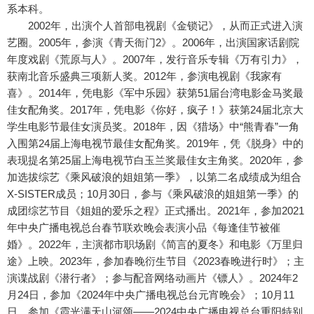
系本科。
2002年，出演个人首部电视剧《金锁记》，从而正式进入演
艺圈。2005年，参演《青天衙门2》。2006年，出演国家话剧院
年度戏剧《荒原与人》。2007年，发行音乐专辑《万有引力》，
获南北音乐盛典三项新人奖。2012年，参演电视剧《我家有
喜》。2014年，凭电影《军中乐园》获第51届台湾电影金马奖最
佳女配角奖。2017年，凭电影《你好，疯子！》获第24届北京大
学生电影节最佳女演员奖。2018年，因《猎场》中“熊青春”一角
入围第24届上海电视节最佳女配角奖。2019年，凭《脱身》中的
表现提名第25届上海电视节白玉兰奖最佳女主角奖。2020年，参
加选拔综艺《乘风破浪的姐姐第一季》，以第二名成绩成为组合
X-SISTER成员；10月30日，参与《乘风破浪的姐姐第一季》的
成团综艺节目《姐姐的爱乐之程》正式播出。2021年，参加2021
年中央广播电视总台春节联欢晚会表演小品《每逢佳节被催
婚》。2022年，主演都市职场剧《简言的夏冬》和电影《万里归
途》上映。2023年，参加春晚衍生节目《2023春晚进行时》；主
演谍战剧《潜行者》；参与配音网络动画片《镖人》。2024年2
月24日，参加《2024年中央广播电视总台元宵晚会》；10月11
日，参加《霞光满天山河颂——2024中央广播电视总台重阳特别