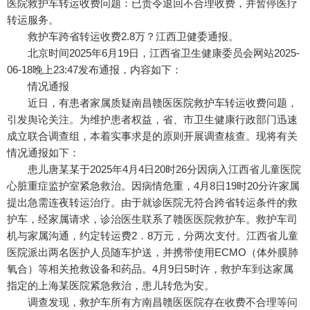
医院救护车转运收费问题：已责令退回不合理收费，并暂停医疗
转运服务。
救护车跨省转运收费2.8万？江西卫健委通报。
北京时间2025年6月19日，江西省卫生健康委员会网站2025-
06-18晚上23:47发布通报，内容如下：
情况通报
近日，有患者家属质疑南昌赣医医院救护车转运收费问题，
引发舆论关注。为维护患者权益，省、市卫生健康行政部门迅速
成立联合调查组，本着实事求是的原则开展调查核查。现将有关
情况通报如下：
患儿唐某某于2025年4月4日20时26分因病入江西省儿童医院
心脏重症监护室紧急救治。因病情危重，4月8日19时20分许家属
提出急需连夜转运治疗。由于就诊医院无符合跨省转运条件的救
护车，经家属请求，诊治医生联系了赣医医院救护车。救护车司
机与家属沟通，约定转运费2．8万元，分两次支付。江西省儿童
医院派出两名医护人员随车护送，并携带使用ECMO（体外膜肺
氧合）等相关抢救设备和药品。4月9日5时许，救护车到达家属
指定的上海某医院紧急救治，患儿转危为安。
调查发现，救护车所有方南昌赣医医院存在收费不合理等问