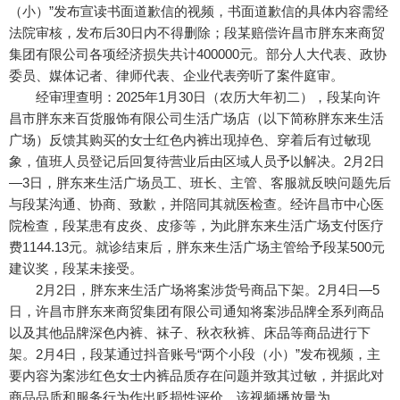
（小）”发布宣读书面道歉信的视频，书面道歉信的具体内容需经
法院审核，发布后30日内不得删除；段某赔偿许昌市胖东来商贸
集团有限公司各项经济损失共计400000元。部分人大代表、政协
委员、媒体记者、律师代表、企业代表旁听了案件庭审。
经审理查明：2025年1月30日（农历大年初二），段某向许
昌市胖东来百货服饰有限公司生活广场店（以下简称胖东来生活
广场）反馈其购买的女士红色内裤出现掉色、穿着后有过敏现
象，值班人员登记后回复待营业后由区域人员予以解决。2月2日
—3日，胖东来生活广场员工、班长、主管、客服就反映问题先后
与段某沟通、协商、致歉，并陪同其就医检查。经许昌市中心医
院检查，段某患有皮炎、皮疹等，为此胖东来生活广场支付医疗
费1144.13元。就诊结束后，胖东来生活广场主管给予段某500元
建议奖，段某未接受。
2月2日，胖东来生活广场将案涉货号商品下架。2月4日—5
日，许昌市胖东来商贸集团有限公司通知将案涉品牌全系列商品
以及其他品牌深色内裤、袜子、秋衣秋裤、床品等商品进行下
架。2月4日，段某通过抖音账号“两个小段（小）”发布视频，主
要内容为案涉红色女士内裤品质存在问题并致其过敏，并据此对
商品品质和服务行为作出贬损性评价。该视频播放量为