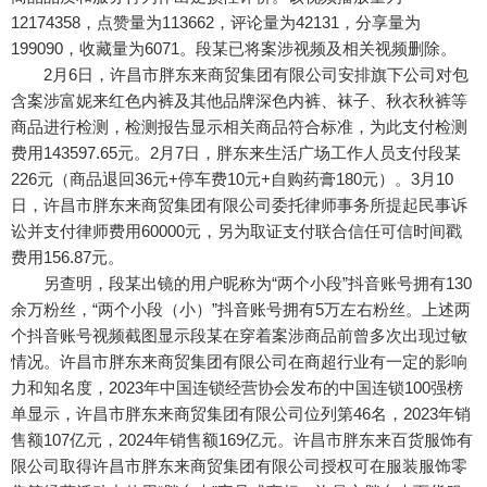
12174358，点赞量为113662，评论量为42131，分享量为
199090，收藏量为6071。段某已将案涉视频及相关视频删除。
2月6日，许昌市胖东来商贸集团有限公司安排旗下公司对包
含案涉富妮来红色内裤及其他品牌深色内裤、袜子、秋衣秋裤等
商品进行检测，检测报告显示相关商品符合标准，为此支付检测
费用143597.65元。2月7日，胖东来生活广场工作人员支付段某
226元（商品退回36元+停车费10元+自购药膏180元）。3月10
日，许昌市胖东来商贸集团有限公司委托律师事务所提起民事诉
讼并支付律师费用60000元，另为取证支付联合信任可信时间戳
费用156.87元。
另查明，段某出镜的用户昵称为“两个小段”抖音账号拥有130
余万粉丝，“两个小段（小）”抖音账号拥有5万左右粉丝。上述两
个抖音账号视频截图显示段某在穿着案涉商品前曾多次出现过敏
情况。许昌市胖东来商贸集团有限公司在商超行业有一定的影响
力和知名度，2023年中国连锁经营协会发布的中国连锁100强榜
单显示，许昌市胖东来商贸集团有限公司位列第46名，2023年销
售额107亿元，2024年销售额169亿元。许昌市胖东来百货服饰有
限公司取得许昌市胖东来商贸集团有限公司授权可在服装服饰零