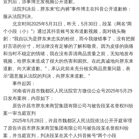
宣判后，涉事博主发视频公开道歉。
法院判决后，胖东来“红内裤”事件博主在抖音公开道歉称：
服从法院判决。
北京时间2025年5月31日，昨天，5月30日，段某（网名“两
个小段（小）”）通过其抖音账号发布道歉视频，面对镜头鞠
躬：“我自以为是胖东来忠实的粉丝，而今我做错事了，没有把握
好言语的分寸，对法律没有足够的了解和敬畏。因为皮疹的病痛
和当时不稳定的情绪，我在没有弄清商品质量之前，无知地发布
视频，给胖东来造成了很大的伤害和困扰。在此真诚地向胖东来
道歉、向大家道歉。”，承认此前未充分核实商品质量问题，表
示“愿意服从法院的判决，向胖东来道歉。”
事件起因：
河南省许昌市魏都区人民法院官方微信公众号2025年5月29
日发布案例，内容如下：
原告许昌市胖东来商贸集团有限公司与被告段某名誉权纠纷
案一审当庭宣判
2025年5月28日，许昌市魏都区人民法院依法公开开庭审理
了原告许昌市胖东来商贸集团有限公司与被告段某名誉权纠纷
案，并当庭宣判，判决段某在其个人抖音账号“两个小段