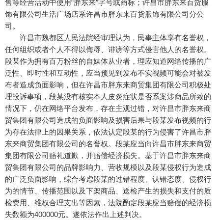
售等经营活动中使用“胖东来”字号或商标；许昌市胖东来百货服
饰有限公司生活广场店系许昌市胖东来百货服饰有限公司分公
司。
许昌市魏都区人民法院经审理认为，民事主体享有名誉权，
任何组织或者个人不得以侮辱、诽谤等方式侵害他人的名誉权。
段某作为拥有百万粉丝的自媒体从业者，理应知道网络传播的广
泛性、即时性和互动性，应当预见到发布不实视频可能会对被发
布者造成负面影响，但在许昌市胖东来商贸集团有限公司积极处
理投诉事项，段某没有核实本人皮炎症状是否系案涉商品所致的
情况下，仍在网络平台发布，存在主观过错，对许昌市胖东来商
贸集团有限公司造成的负面影响及损害后果与段某发布视频的行
为存在法律上的因果关系，依法认定段某的行为侵害了许昌市胖
东来商贸集团有限公司的名誉权。段某应当向许昌市胖东来商贸
集团有限公司赔礼道歉，并赔偿经济损失。基于许昌市胖东来商
贸集团有限公司的品牌影响力、营收规模以及段某侵权行为造成
的广泛负面影响，综合考虑段某的过错程度、认错态度、侵权行
为的情节、传播范围以及下架商品、送检产生的损失和支付的质
检费用、维权合理支出等因素，法院酌定段某应当赔偿的经济损
失数额为400000元。遂依法作出上述判决。