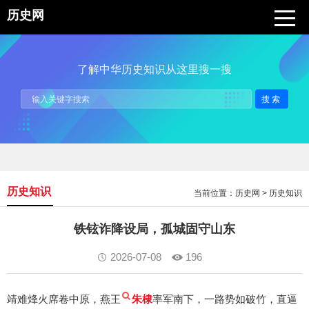
历史网
了解中华历史知识从这里搜一搜
搜索
历史知识
当前位置：
历史网
>
历史知识
铁铉诈降设局，孤城固守山东
2026-07-08
196
靖难烽火席卷中原，燕王
朱棣
率军南下，一路势如破竹，直逼