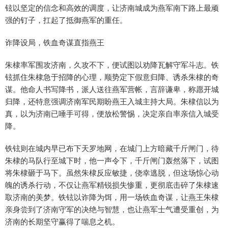
铉以坚定的信念和高效的调度，让济南城成为燕军南下路上最顽
强的钉子，扛起了抵御燕军的重任。
诈降设局，铁血奇谋直指燕王
朱棣率军围攻济南，久攻不下，便试图以劝降瓦解守军斗志。铁
铉抓住朱棣急于招降的心理，顺势定下假意归降、诱杀朱棣的奇
谋。他命人书写降书，派人送往燕军营帐，言辞谦卑，称愿开城
归降，还特意强调济南军民期盼燕王入城主持大局。朱棣信以为
真，以为济南已唾手可得，便放松警惕，决定亲自率亲信入城受
降。
铁铉则在城内早已布下天罗地网，在城门上方暗藏千斤闸门，待
朱棣的马队行至城下时，他一声令下，千斤闸门轰然落下，试图
将朱棣砸于马下。虽然朱棣反应敏捷，侥幸逃脱，但这场惊心动
魄的诱杀行动，不仅让燕军精锐损失惨重，更彻底击碎了朱棣速
取济南的美梦。铁铉以诈降为饵，用一场铁血奇谋，让燕王朱棣
亲身尝到了济南守军的决绝与智慧，也让燕军士气遭受重创，为
济南的长期坚守赢得了喘息之机。