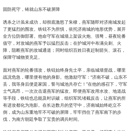
固防死守，铸就山东不破屏障
诱杀之计虽未成功，却彻底激怒了朱棣，燕军随即对济南城发起
了更猛烈的围攻。铁铉不为所惧，依托济南城的地形优势，展开
全方位防御部署。他命守军在城墙上架设火炮、强弩，昼夜轮番
值守，对攻城的燕军予以猛烈反击；在护城河中布满尖刺、火
障，阻断燕军的攻城通道；同时组织百姓日夜赶制箭矢、滚石，
保障守城物资充足。
面对燕军的轮番强攻，铁铉始终身先士卒，亲临城墙督战，哪里
战况危急，哪里便有他的身影。他激励守军：“济南不破，山东不
丢，我等身后便是家国，誓与城池共存亡！”在他的感召下，守军
士气高昂，一次次击退燕军的猛攻。即便燕军改用水攻、地道战
等手段，铁铉也总能及时识破，组织军民堵截反击，让燕军的所
有进攻都化为泡影。在长达数月的坚守中，济南城始终屹立不
倒，成为山东重地牢不可破的屏障，牢牢挡住了燕军南下的步
伐，为南方朝廷争取了宝贵的调兵时间。