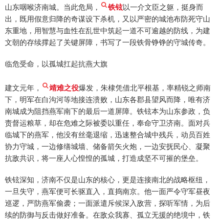
山东咽喉济南城。当此危局，
铁铉
以一介文臣之躯，挺身而
出，既用假意归降的奇谋设下杀机，又以严密的城池布防死守山
东重地，用智慧与血性在乱世中筑起一道不可逾越的防线，为建
文朝的存续撑起了关键屏障，书写了一段铁骨铮铮的守城传奇。
临危受命，以孤城扛起抗燕大旗
建文元年，
靖难之役
爆发，朱棣凭借北平根基，率精锐之师南
下，明军在白沟河等地接连溃败，山东各郡县望风而降，唯有济
南城成为阻挡燕军南下的最后一道屏障。铁铉本为山东参政，负
责督运粮草，却在危难之际被委以重任，奉命守卫济南。面对兵
临城下的燕军，他没有丝毫退缩，迅速整合城中残兵，动员百姓
协力守城，一边修缮城墙、储备箭矢火炮，一边安抚民心、凝聚
抗敌共识，将一座人心惶惶的孤城，打造成坚不可摧的堡垒。
铁铉深知，济南不仅是山东的核心，更是连接南北的战略枢纽，
一旦失守，燕军便可长驱直入，直捣南京。他一面严令守军昼夜
巡逻，严防燕军偷袭；一面派遣斥候深入敌营，探听军情，为后
续的防御与反击做好准备。在敌众我寡、孤立无援的绝境中，铁