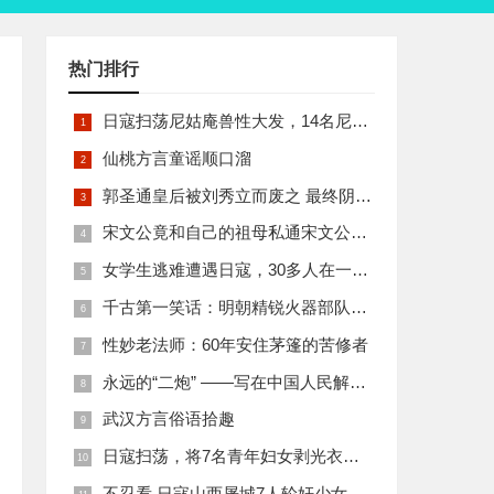
热门排行
日寇扫荡尼姑庵兽性大发，14名尼姑遭玷污后集体自焚
仙桃方言童谣顺口溜
郭圣通皇后被刘秀立而废之 最终阴丽华当上了皇后 那么她的五个儿子有何结局
宋文公竟和自己的祖母私通宋文公是如何死的
女学生逃难遭遇日寇，30多人在一所小校里被集体奸淫
千古第一笑话：明朝精锐火器部队亡于一只'鸡'
性妙老法师：60年安住茅篷的苦修者
永远的“二炮” ——写在中国人民解放军火箭军组建之际
武汉方言俗语拾趣
日寇扫荡，将7名青年妇女剥光衣裤在庙前糟蹋
不忍看 日寇山西屠城7人轮奸少女后揪双腿活活分尸