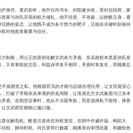
的护身符。黄武初年，他升任尚书令、封阳遂乡侯，受封后回府，家
东世家与孙氏宗亲的权力倾轧，他不结党、不张扬，以静默立身，避
种沉静的姿态，让他既不成为各方势力的靶子，又能在关键时刻保持
孙权对他愈发敬重与信任。
权力制衡，用公正的原则化解文武各方矛盾。东吴政权本质是孙氏皇
将，又有掌权的文臣，利益诉求各不相同，矛盾时有发生，而顾雍总
更不搞朋党之私。他根据官员的才能与品德合理任用，让文臣能安心
队，打破了早期东吴单薄的班底局限，让淮泗北方文武集团与江东本
的矛盾。在朝堂议事时，他从不当面争执，而是选择私下陈情，择善
，让文武群臣都能心服口服。
态度化解危机。酷吏吕壹依仗孙权宠信，在朝中作威作福，构陷大
不结怨，静待时机。待吕壹罪行败露，顾雍亲自审理此案，和颜悦色