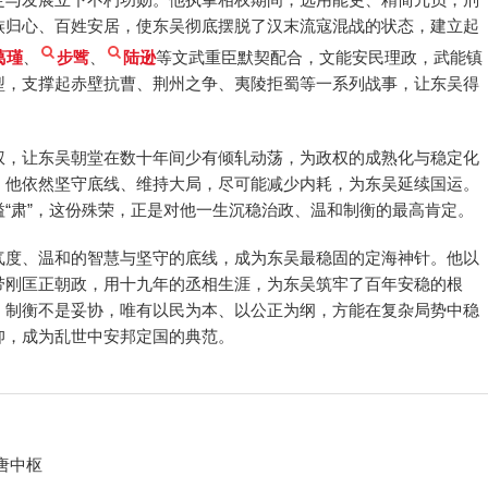
族归心、百姓安居，使东吴彻底摆脱了汉末流寇混战的状态，建立起
葛瑾
、
步骘
、
陆逊
等文武重臣默契配合，文能安民理政，武能镇
型，支撑起赤壁抗曹、荆州之争、夷陵拒蜀等一系列战事，让东吴得
权，让东吴朝堂在数十年间少有倾轧动荡，为政权的成熟化与稳定化
，他依然坚守底线、维持大局，尽可能减少内耗，为东吴延续国运。
“肃”，这份殊荣，正是对他一生沉稳治政、温和制衡的最高肯定。
气度、温和的智慧与坚守的底线，成为东吴最稳固的定海神针。他以
带刚匡正朝政，用十九年的丞相生涯，为东吴筑牢了百年安稳的根
，制衡不是妥协，唯有以民为本、以公正为纲，方能在复杂局势中稳
仰，成为乱世中安邦定国的典范。
唐中枢