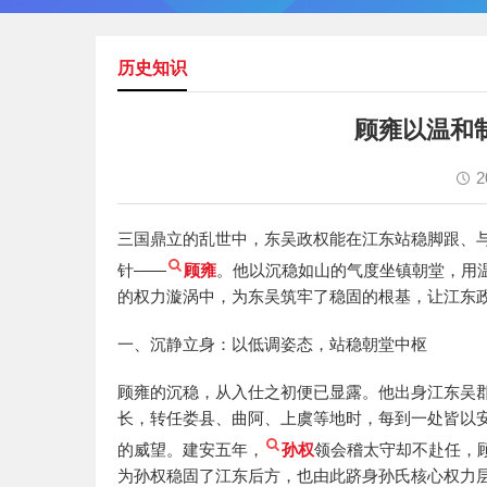
历史知识
顾雍以温和
2
三国鼎立的乱世中，东吴政权能在江东站稳脚跟、
针——
顾雍
。他以沉稳如山的气度坐镇朝堂，用
的权力漩涡中，为东吴筑牢了稳固的根基，让江东
一、沉静立身：以低调姿态，站稳朝堂中枢
顾雍的沉稳，从入仕之初便已显露。他出身江东吴
长，转任娄县、曲阿、上虞等地时，每到一处皆以
的威望。建安五年，
孙权
领会稽太守却不赴任，
为孙权稳固了江东后方，也由此跻身孙氏核心权力