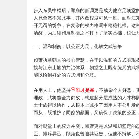
步入东吴中枢后，顾雍的低调更是成为他立足朝堂
人竟全然不知此事，其内敛程度可见一斑。面对江
开无谓的纷争，在复杂的权力格局中稳稳扎根。这
清醒，为后续施展制衡之术打下了坚实基础，也让
二、温和制衡：以公正为尺，化解文武纷争
顾雍执掌朝堂的核心智慧，在于以温和的方式实现
族与江东士族的共治体系，朝堂之上既有统兵的武
能以恰到好处的方式调和分歧。
在用人上，他坚持
唯才是举
，不掺杂个人好恶，
理政、武将能全力御敌，构建起分层成熟的人才梯
土士族得以协作，从根本上减少了因用人不公引发
而从，既维护了同僚的颜面，又确保了决策的公正
面对朝堂上的权力冲突，顾雍更是以温和却坚定的
臣、排斥异己，顾雍也曾遭其诬告，但他不辩解、