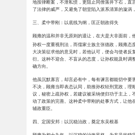
地按律断案，不泄私愤，更阻止同僚落井下石，直言
了法律的威严，又避免了朝堂陷入派系清算的漩涡
三、柔中带刚：以底线为纲，匡正朝政得失
顾雍的温和并非无原则的退让，在大是大非面前，
孙权一度重视刑法，而儒家士族主张德政，顾雍态
大决策征求他的意见时，若他认可，便会与使者反
衍。这种不迎合、不盲从的态度，让孙权能及时调
确方向。
他虽沉默寡言，却言必有中，每有谏言都能切中要
不决，顾雍当即表态认同，助推孙权轻刑宽政，理
议，秘密上疏孙权，若建议被采纳便归功于主上，
动了政策的完善。这种柔中带刚的处事方式，让他
辅政重臣。
四、定国安邦：以沉稳治政，奠定东吴根基
顾雍为相十九年，以沉稳的治政风格，为东吴的稳