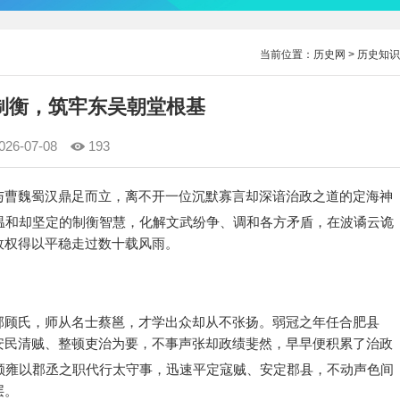
当前位置：
历史网
>
历史知识
制衡，筑牢东吴朝堂根基
026-07-08
193
与曹魏蜀汉鼎足而立，离不开一位沉默寡言却深谙治政之道的定海神
温和却坚定的制衡智慧，化解文武纷争、调和各方矛盾，在波谲云诡
政权得以平稳走过数十载风雨。
郡顾氏，师从名士蔡邕，才学出众却从不张扬。弱冠之年任合肥县
安民清贼、整顿吏治为要，不事声张却政绩斐然，早早便积累了治政
顾雍以郡丞之职代行太守事，迅速平定寇贼、安定郡县，不动声色间
层。