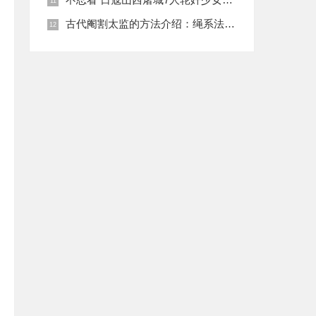
古代阉割太监的方法介绍：绳系法与揉捏法