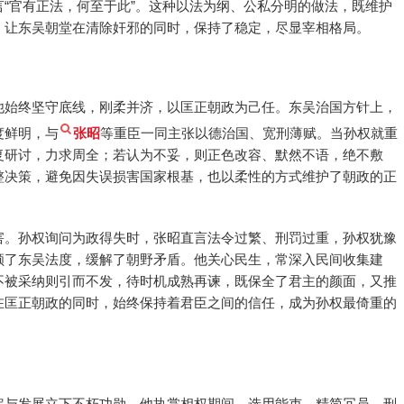
“官有正法，何至于此”。这种以法为纲、公私分明的做法，既维护
，让东吴朝堂在清除奸邪的同时，保持了稳定，尽显宰相格局。
他始终坚守底线，刚柔并济，以匡正朝政为己任。东吴治国方针上，
度鲜明，与
张昭
等重臣一同主张以德治国、宽刑薄赋。当孙权就重
复研讨，力求周全；若认为不妥，则正色改容、默然不语，绝不敷
整决策，避免因失误损害国家根基，也以柔性的方式维护了朝政的正
害。孙权询问为政得失时，张昭直言法令过繁、刑罚过重，孙权犹豫
顺了东吴法度，缓解了朝野矛盾。他关心民生，常深入民间收集建
不被采纳则引而不发，待时机成熟再谏，既保全了君主的颜面，又推
在匡正朝政的同时，始终保持着君臣之间的信任，成为孙权最倚重的
定与发展立下不朽功勋。他执掌相权期间，选用能吏、精简冗员，刑