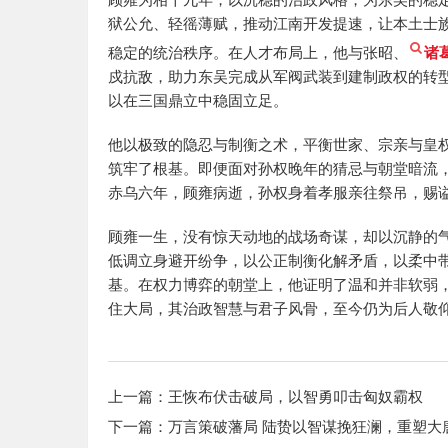
狱公允、轻徭薄赋，推动江南开发提速，让本土士
稳定的统治秩序。在人才布局上，他与张昭、
诸
戍抗敌，助力东吴完成从军阀武装到建制政权的转
以在三国鼎立中稳固立足。
他以极致的隐忍与制衡之术，平衡世家、宗亲与皇
筑牢了根基。即便面对孙权晚年的猜忌与朝堂暗流
赤乌六年，顾雍病逝，孙权身着孝服亲往祭吊，赐谥
顾雍一生，没有惊天动地的战场奇谋，却以沉静的
低调立身避开纷争，以公正制衡化解矛盾，以柔中
基。在权力博弈的朝堂上，他证明了温和并非软弱
住大局，其治政智慧与君子风骨，至今仍为后人敬
上一篇：
王恢布伏击破局，以智勇叩击匈奴霸权
下一篇：
万言策破藩局 陆贽以智谋挽狂澜，重塑大