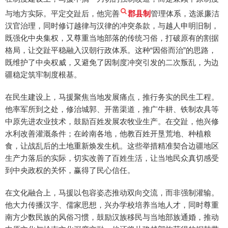
与地方实际。平定交趾后，他完善
郡县制
管理体系，选派廉洁
汉官治理，同时修订越律与汉律的冲突条款，与越人申明旧制，
既强化中央集权，又尊重当地部落的传统习俗，打破原有的割据
格局，让交趾平稳融入汉朝行政体系。这种“因俗而治”的思路，
既维护了中央权威，又避免了因制度冲突引发的二次叛乱，为边
疆稳定筑牢制度根基。
在民生建设上，马援聚焦当地发展痛点，推行务实的民生工程。
他率军所到之处，修治城郭、开凿渠道，推广牛耕、铁制农具等
中原先进农业技术，鼓励百姓发展农牧业生产。在交趾，他兴修
水利改善灌溉条件；在岭南各地，他教百姓开垦荒地、种植粮
食，让战乱后的土地重新焕发生机。这些举措精准契合边疆地区
生产力落后的实际，切实改善了百姓生活，让当地民众真切感受
到中央政权的关怀，赢得了民心信任。
在文化融合上，马援以包容姿态推动双向交流，而非强制灌输。
他大力传播汉字、儒家思想，兴办学校培养当地人才，同时尊重
南方少数民族的风俗习惯，鼓励汉族移民与当地部族通婚，推动