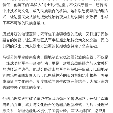
信任；他留下的“马留人”将士扎根边疆，不仅戍守疆土，还传播
中原技术与文化，成为民族融合的桥梁。这种以恩促融的治理方
式，让边疆民众从被动接受统治转变为主动认同中央政权，形成
了牢不可破的民族凝聚力。
恩威并济的治理逻辑，既守住了边疆稳定的底线，又打通了民族
融合的路径，让边疆地区从军事征服之地转变为文化交融、民心
归附的乐土，为东汉南方边疆的长期稳定奠定了坚实基础。
马援分路平定岭南蛮夷、因地制宜安抚边疆部族的实践，不仅是
一场成功的军事与政治行动，更是一次融合战略眼光与人文关怀
的边疆治理典范。他以分路进击的军事智慧扫平叛乱，以因地制
宜的治理策略凝聚人心，以恩威并济的长效机制筑牢根基，将军
事威慑与文化融合、制度规范与民生改善完美结合，为东汉南方
边疆带来了持续的安宁。
他的治理实践打破了单纯依靠武力镇压的传统思路，开创了军事
与政治并重、武力与文化融合的边疆治理新模式，为后世处理民
族关系、治理边疆地区提供了宝贵经验。其“因地制宜、恩威并