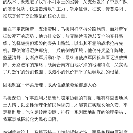
的战术，既规避了汉军不习水土的劣势，又充分发挥了中原军队
的装备优势，快速击溃叛军主力，斩杀征侧、征贰，传首洛阳，
彻底瓦解了交趾叛乱的核心力量。
而在平定武陵蛮、五溪蛮时，马援同样坚持分路施策。面对蛮军
据险死守的态势，他力排众议，放弃路途遥远却安全的充县路
线，选择短捷但艰险的壶头山路线，以出其不意的战术抢占先
机。即便遭遇湿热瘴疠、士兵病倒的困境，他仍分兵坚守阵地、
坚壁清野，切断敌军后勤补给，最终迫使敌军因粮草匮乏溃败投
降。分路进军的策略，既契合南方山地水泽的地理特点，又实现
了对叛军的分割包围，以最小的代价扫平了边疆叛乱的根基。
因地制宜：怀柔治理，以柔性施策凝聚部族人心
马援深知，军事胜利只是暂时稳定边疆的前提，唯有尊重当地风
土人情，以柔性治理化解民族隔阂，才能真正实现长治久安。平
定叛乱后，他立足岭南实际，推行一系列因地制宜的治理举措，
将军事威慑转化为民心归附。
在制度建设上，马援不搞一刀切的强制改造，而是兼顾中原制度