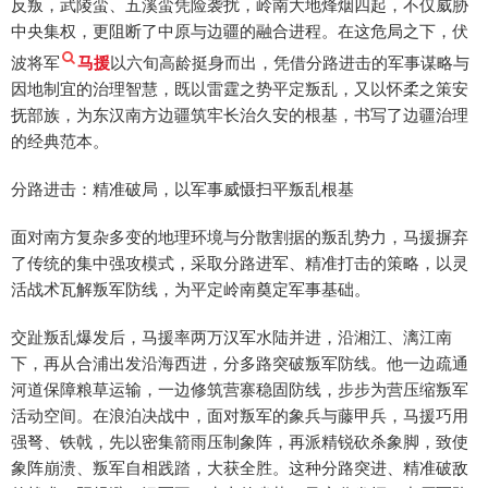
反叛，武陵蛮、五溪蛮凭险袭扰，岭南大地烽烟四起，不仅威胁
中央集权，更阻断了中原与边疆的融合进程。在这危局之下，伏
波将军
马援
以六旬高龄挺身而出，凭借分路进击的军事谋略与
因地制宜的治理智慧，既以雷霆之势平定叛乱，又以怀柔之策安
抚部族，为东汉南方边疆筑牢长治久安的根基，书写了边疆治理
的经典范本。
分路进击：精准破局，以军事威慑扫平叛乱根基
面对南方复杂多变的地理环境与分散割据的叛乱势力，马援摒弃
了传统的集中强攻模式，采取分路进军、精准打击的策略，以灵
活战术瓦解叛军防线，为平定岭南奠定军事基础。
交趾叛乱爆发后，马援率两万汉军水陆并进，沿湘江、漓江南
下，再从合浦出发沿海西进，分多路突破叛军防线。他一边疏通
河道保障粮草运输，一边修筑营寨稳固防线，步步为营压缩叛军
活动空间。在浪泊决战中，面对叛军的象兵与藤甲兵，马援巧用
强弩、铁戟，先以密集箭雨压制象阵，再派精锐砍杀象脚，致使
象阵崩溃、叛军自相践踏，大获全胜。这种分路突进、精准破敌