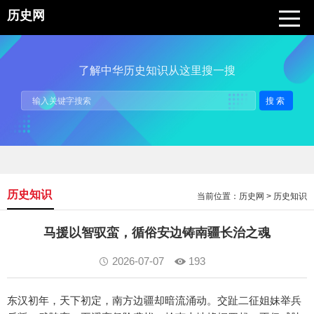
历史网
了解中华历史知识从这里搜一搜
搜索
历史知识
当前位置：
历史网
>
历史知识
马援以智驭蛮，循俗安边铸南疆长治之魂
2026-07-07
193
东汉初年，天下初定，南方边疆却暗流涌动。交趾二征姐妹举兵