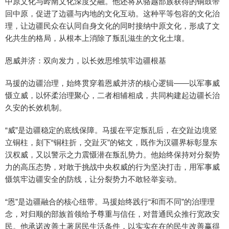
中原文化与岭南文化深度交融。他还将从骆越部族获得的铜鼓带
回中原，促进了边疆与内地的文化互动。这种平等包容的文化治
理，让边疆民众在认同自身文化的同时接纳中原文化，形成了文
化共生的格局，从根本上消除了叛乱滋生的文化土壤。
恩威并济：双向发力，以长效思维筑牢边疆根基
马援的边疆治理，始终贯穿着恩威并济的核心逻辑——以军事威
慑立威，以怀柔治理聚心，二者相辅相成，共同构建起边疆长治
久安的长效机制。
“威”是边疆稳定的底线保障。马援在平定叛乱后，在交趾边境竖
立铜柱，刻下“铜柱折，交趾灭”的铭文，既作为汉疆界标彰显东
汉权威，又以警示之力震慑潜在叛乱势力。他始终保持对分裂势
力的高压态势，对敢于挑战中央权威的行为坚决打击，用军事威
慑筑牢边疆安全的防线，让分裂势力不敢轻举妄动。
“恩”是边疆融合的核心纽带。马援始终践行“和而不同”的治理理
念，对归顺的部族首领给予尊重与信任，对普通民众推行宽政安
民。他承诺改善土著居民生活条件，以实实在在的民生改善赢得