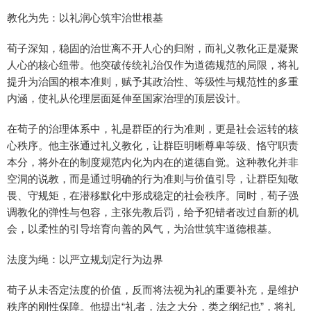
教化为先：以礼润心筑牢治世根基
荀子深知，稳固的治世离不开人心的归附，而礼义教化正是凝聚
人心的核心纽带。他突破传统礼治仅作为道德规范的局限，将礼
提升为治国的根本准则，赋予其政治性、等级性与规范性的多重
内涵，使礼从伦理层面延伸至国家治理的顶层设计。
在荀子的治理体系中，礼是群臣的行为准则，更是社会运转的核
心秩序。他主张通过礼义教化，让群臣明晰尊卑等级、恪守职责
本分，将外在的制度规范内化为内在的道德自觉。这种教化并非
空洞的说教，而是通过明确的行为准则与价值引导，让群臣知敬
畏、守规矩，在潜移默化中形成稳定的社会秩序。同时，荀子强
调教化的弹性与包容，主张先教后罚，给予犯错者改过自新的机
会，以柔性的引导培育向善的风气，为治世筑牢道德根基。
法度为绳：以严立规划定行为边界
荀子从未否定法度的价值，反而将法视为礼的重要补充，是维护
秩序的刚性保障。他提出“礼者，法之大分，类之纲纪也”，将礼