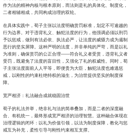
作为法的精神内核与根本原则，而法则是礼的具体化、制度化，
二者相辅相成，共同构成治理的双轮。
在具体实践中，荀子主张以法度明确赏罚标准，划定不可逾越的
行为边界。对于违背礼义、触犯法度的行为，他强调必须以刑罚
予以惩戒，做到有法必依、执法必严，让法度的威慑力成为遏制
恶行的坚实屏障。这种严明的法度，并非单纯的严苛，而是以礼
为准则，确保赏罚的公正合理——符合礼义者受赏，违背礼义者
受罚，既避免了法度的盲目性，又强化了礼的权威性。同时，荀
子主张法度面前人人平等，即便贵为大臣，触犯法度也难逃惩
戒，以刚性的约束杜绝特权的滋生，为治世提供坚实的制度保
障。
宽严相济：礼法融合成就稳固治世
荀子的礼法并举，绝非礼与法的简单叠加，而是二者的深度融
合、有机统一，最终形成宽严相济的治理智慧。这种融合体现在
治理逻辑的闭环：以礼为价值引领，以法为制度保障，教化与惩
戒互为补充，柔性引导与刚性约束相互支撑。