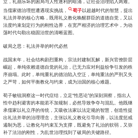
立，礼崩乐坏的困局与人性逐利的暗涌，让社会治理陷入两难。
当儒家德治理想遭遇现实挑战，
荀子
以超越时代的智慧，提出
礼法并举的核心方略，既用礼义教化唤醒群臣的道德自觉，又以
法度约束划定行为的刚性边界，在宽严相济的治理艺术中，为动
荡时代勾勒出稳固治世的清晰蓝图。
破局之思：礼法并举的时代必然
战国末年，社会结构剧烈重构，宗法封建制瓦解，新兴官僚阶层
崛起，单纯依赖道德自觉的礼治，已无力应对利益纷争引发的秩
序崩塌。此时，单纯重礼的德治陷入空泛，单纯重法的严刑又失
之严苛，如何平衡教化与约束，成为治国的核心难题。
荀子敏锐洞察这一时代症结，立足“性恶论”的深刻洞察，指出人
性中趋利避害的本能若不加规制，必然导致争夺与混乱。他既继
承儒家以礼立序的传统，又吸收法家以法定规的智慧，创造性提
出礼法并举的治理理念，主张以礼义教化引导向善，以法度惩戒
遏制为恶，让教化与约束互为支撑，既避免了礼治的软弱，又弥
补了法治的刚性，为乱世治理找到了破局的关键路径。