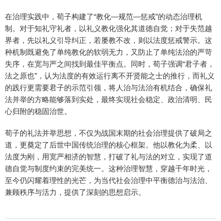
在治理实践中，荀子构建了“教化—规范—惩戒”的动态治理机
制。对于知礼守礼者，以礼义教化强化其道德自觉；对于失范越
界者，先以礼义引导纠正，若屡教不改，则以法度惩戒警示。这
种机制既避免了单纯教化的软弱无力，又防止了单纯法治的严苛
失序，在宽与严之间找到最佳平衡点。同时，荀子强调“君子者，
法之原也”，认为法度的有效运行离不开贤能之士的推行，而礼义
的践行更需要君子的示范引领，将人治与法治有机结合，确保礼
法并举的方略能够落到实处，最终实现社会稳定、政治清明、民
心归附的稳固治世。
荀子的礼法并举思想，不仅为战国末期的社会治理提供了破局之
道，更奠定了后世中国传统治理的核心框架。他以教化为柔、以
法度为刚，用宽严相济的智慧，打破了礼与法的对立，实现了道
德自觉与制度约束的完美统一。这种治理智慧，穿越千年时光，
至今仍闪耀着理性的光芒，为当代社会治理中平衡德治与法治、
兼顾秩序与活力，提供了深刻的思想启示。