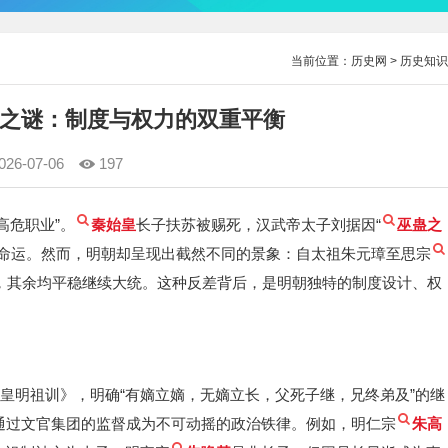
当前位置：
历史网
>
历史知识
之谜：制度与权力的双重平衡
026-07-06
197
高危职业”。
秦始皇
长子扶苏被赐死，汉武帝太子刘据因“
巫蛊之
命运。然而，明朝却呈现出截然不同的景象：自太祖朱元璋至思宗
，其余均平稳继续大统。这种反差背后，是明朝独特的制度设计、权
《皇明祖训》，明确“有嫡立嫡，无嫡立长，父死子继，兄终弟及”的继
通过文官集团的监督成为不可动摇的政治铁律。例如，明仁宗
朱高