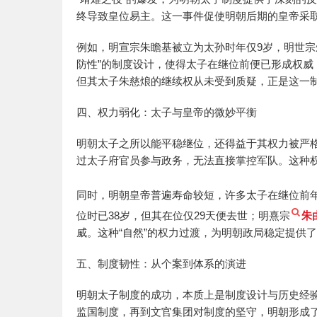
终导致皇位易主。这一事件促使明朝后期的皇帝采取
例如，明宣宗朱瞻基被立为太孙时年仅9岁，明世宗
防性”的制度设计，使得太子在继位前便已形成权
但其太子朱慈烺的继续权从未受到质疑，正是这一
四、权力弱化：太子与皇帝的微妙平衡
明朝太子之所以能平稳继位，还得益于其权力被严
过太子府官员参与政务，无法直接掌控军队。这种
同时，明朝皇帝普遍寿命较短，许多太子在继位前
位时已38岁，但其在位仅29天便去世；明熹宗
朱
威。这种“自然”的权力过渡，为明朝政局稳定提供
五、制度韧性：从个案到体系的演进
明朝太子制度的成功，本质上是制度设计与历史经
监国制度，再到文官集团对制度的坚守，明朝形成