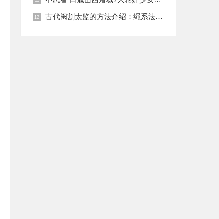
古代阉割太监的方法介绍：绳系法与揉捏法