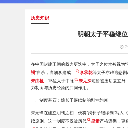
历史知识
明朝太子平稳继位
2
在中国封建王朝的权力更迭中，太子之位常被视为“
祸
”自杀，唐朝李建成、
李承乾
等太子亦难逃悲剧
朱由检
，15位太子中除
朱见深
短暂被废后复立外
力制衡与历史经验的共同作用。
一、制度基石：嫡长子继续制的刚性约束
朱元璋在建立明朝之初，便将“嫡长子继续制”写入
续原则。这一制度不仅被历代
皇帝
严格遵循，更