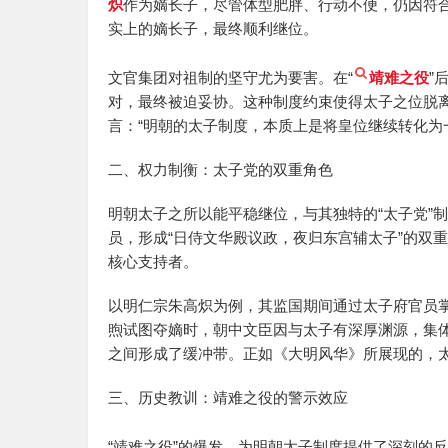
炽
作为嫡长子，尽管体型肥胖、行动不便，仍因符
实上的嫡长子，最终顺利继位。
文官集团对祖制的坚守尤为要害。在“
靖难之役
”
对，最终被迫妥协。这种制度约束使得太子之位脱离
言：“明朝的太子制度，本质上是将皇位继续转化为
二、权力制衡：太子党的双重角色
明朝太子之所以能平稳继位，与其独特的“太子党”
员，形成“日侍文华殿议政，夜归东宫辅太子”的双
核心支持者。
以明仁宗朱高炽为例，其监国期间通过太子府官员
煦试图夺嫡时，朝中文臣因与太子有深厚渊源，集
之间形成了缓冲带。正如《大明风华》所展现的，太
三、历史教训：靖难之役的警示效应
“靖难之役”的爆发，为明朝太子制度提供了深刻的