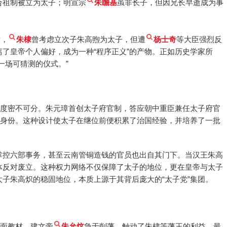
合祖制被立为太子；明宣宗
朱瞻基
虽非长子，但因兄长早逝成为事
后，
朱棣
曾考虑立次子朱高煦为太子，但遭
杨士奇
等大臣强烈反
了皇帝个人偏好，成为一种“程序正义”的产物。正如历史学家所
一场可猜测的仪式。”
制度密不可分。朱元璋首创太子府官制，答应朝中重臣兼任太子府官
重身份。这种设计使太子在继位前便积累了治国经验，并培养了一批
掌控六部事务，甚至云南管铜造钱的官员也出自其门下。当汉王朱高
体反对废立。这种权力网络不仅保障了太子的地位，更在皇帝与太子
子朱高炽的稳固地位，本质上源于其背后庞大的“太子党”集团。
反面教材。建文帝
朱允炆
急于削藩，触动了朱棣等藩王的利益，最