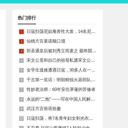
热门排行
日寇扫荡尼姑庵兽性大发，14名尼姑遭玷污后集体自焚
仙桃方言童谣顺口溜
郭圣通皇后被刘秀立而废之 最终阴丽华当上了皇后 那么她的五个儿子有何结局
宋文公竟和自己的祖母私通宋文公是如何死的
女学生逃难遭遇日寇，30多人在一所小校里被集体奸淫
千古第一笑话：明朝精锐火器部队亡于一只'鸡'
性妙老法师：60年安住茅篷的苦修者
永远的“二炮” ——写在中国人民解放军火箭军组建之际
武汉方言俗语拾趣
日寇扫荡，将7名青年妇女剥光衣裤在庙前糟蹋
不忍看 日寇山西屠城7人轮奸少女后揪双腿活活分尸