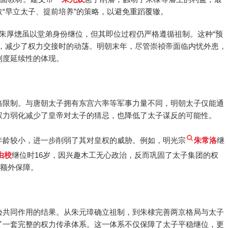
“早立太子、提前培养”的策略，以避免重蹈覆辙。
朱厚熜虽以堂弟身份继位，但其即位过程仍严格遵循祖制。这种“预
威，减少了权力交接时的动荡。明朝末年，尽管崇祯帝面临内忧外患，
制度延续性的体现。
格限制。与唐朝太子拥有东宫六率等军事力量不同，明朝太子仅能通
权力弱化减少了皇帝对太子的猜忌，也降低了太子谋反的可能性。
年龄较小，进一步削弱了其对皇权的威胁。例如，明光宗
朱常洛
继
由校
继位时16岁，因兴趣木工无心政治，反而巩固了太子集团的权
了额外保障。
验共同作用的结果。从朱元璋确立祖制，到朱棣完善两京格局与太子
了一套完整的权力传承体系。这一体系不仅保障了太子平稳继位，更