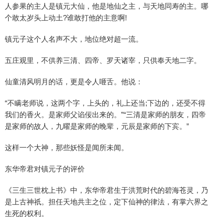
人参果的主人是镇元大仙，他是地仙之主，与天地同寿的主。哪
个敢太岁头上动土?谁敢打他的主意啊!
镇元子这个人名声不大，地位绝对超一流。
五庄观里，不供养三清、四帝、罗天诸宰，只供奉天地二字。
仙童清风明月的话，更是令人咂舌。他说：
“不瞒老师说，这两个字，上头的，礼上还当;下边的，还受不得
我们的香火。是家师父谄佞出来的。”“三清是家师的朋友，四帝
是家师的故人，九曜是家师的晚辈，元辰是家师的下宾。”
这样一个大神，那些妖怪是闻所未闻。
东华帝君对镇元子的评价
《三生三世枕上书》中，东华帝君生于洪荒时代的碧海苍灵，乃
是上古神祇。担任天地共主之位，定下仙神的律法，有掌六界之
生死的权利。