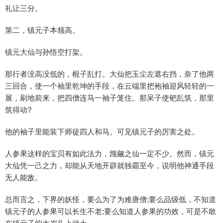
礼让三分。
第二，镇元子本领高。
镇元大仙与孙悟空打架。
那行者没高没低的，棍子乱打。大仙把玉尘左遮右挡，奈了他两
三回合，使一个袖里乾坤的手段，在云端里把袍袖迎风轻轻的一
展，刷地前来，把四僧连马一袖子笼住。那呆子使钯乱筑，那里
筑得动?
他的袖子里能装下师徒四人和马。可见镇元子的厉害之处。
人参果这样的宝贝有如此法力，觊觎之仙一定不少。然而，镇元
大仙凭一己之力，却能从天地开辟就独霸至今，说明他神通手段
无人能敌。
总而言之，下界的妖怪，要么为了为难唐僧;要么品级低，不知道
镇元子的人参果可以长生不老;要么知道人参果的功效，可是不敢