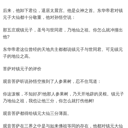
后来，他卸下君位，退居太晨宫。他是众神之首。东华帝君对镇
元子大仙都十分敬重，他对孙悟空说：
那五庄观镇元子，圣号与世同君，乃地仙之祖。你怎么就冲撞出
他?
东华帝君这位曾经的天地共主都都说镇元子与世同君。可见镇元
子的地位之高。
菩萨对镇元子的评价
观音菩萨听说孙悟空推到了人参果树，忍不住骂道：
你这泼猴，不知好歹!他那人参果树，乃天开地辟的灵根。镇元子
乃地仙之祖，我也让他三分，你怎么就打伤他树!
观音菩萨都得给镇元大仙三分薄面。
观音菩萨在三界之中是与如来佛祖等同的存在，他都对镇元大仙