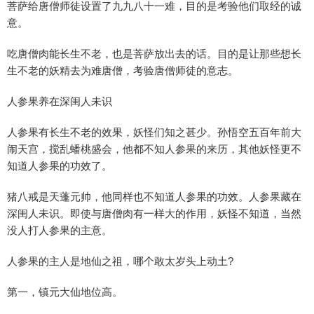
菩萨给唐僧师徒设置了九九八十一难，目的是考验他们取经的诚
意。
吃唐僧肉能长生不老，也是菩萨放出去的话。目的是让那些想长
生不老的妖精去为难唐僧，考验唐僧师徒的意志。
人参果养在深闺人未识
人参果有长生不老的效果，妖怪们知之甚少。孙悟空五百年前大
闹天宫，搅乱蟠桃盛会，他都不知人参果的来历，其他妖怪更不
知道人参果的功效了。
猪八戒是天蓬元帅，他同样也不知道人参果的功效。人参果藏在
深闺人未识。即使与唐僧肉有一样大的作用，妖怪不知道，当然
没人打人参果的主意。
人参果的主人是地仙之祖，哪个敢太岁头上动土?
第一，镇元大仙地位高。