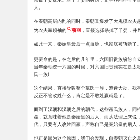
人。
在秦朝高层内乱的同时，秦朝又爆发了大规模农夫
为农夫军领袖的
项羽
，直接选择杀掉了子婴，并
如此一来，秦始皇最后一点血脉，也彻底被斩断了
更要命的是，在之后的几年里，六国旧贵族纷纷自
当年秦朝统一六国的时候，对六国旧贵族实在是太
氏一族!
这个结果，直接导致整个嬴氏一族，遭逢大劫。残
反正不管改姓什么，肯定是不敢姓嬴就是了。
而到了汉朝和汉朝之后的朝代，这些嬴氏族人，同
嬴，就意味着他是秦始皇的后人。而从法理上来说
代，只要有人改姓回嬴，声称自己是秦始皇的后人
也正是因为这个原因，我们会发现，自秦朝灭亡之