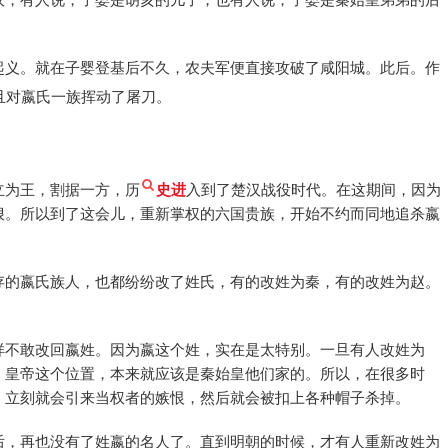
起义。就在子婴登基后不久，农夫军便直接攻破了咸阳城。此后。作
且对嬴氏一族挥动了屠刀。
。
立为王，割据一方，历
史进
入到了楚汉战役时代。在这期间，因为
狠。所以到了这会儿，重新掌权的六国贵族，开始不约而同地追杀嬴
存的嬴氏族人，也都纷纷改了姓氏，有的改姓为秦，有的改姓为赵。
样不敢改回嬴姓。因为嬴这个姓，实在是太特别。一旦有人改姓为
，皇帝这个位置，本来就应该是秦始皇他们家的。所以，在很多时
，立刻就会引来当权者的嫉恨，然后就会被扣上各种帽子杀掉。
后，再也没有了姓嬴的名人了。直到明朝的时候，才有人重新改姓为