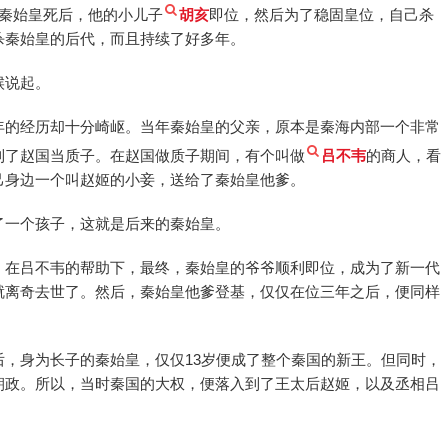
在秦始皇死后，他的小儿子
胡亥
即位，然后为了稳固皇位，自己杀
杀秦始皇的后代，而且持续了好多年。
候说起。
年的经历却十分崎岖。当年秦始皇的父亲，原本是秦海内部一个非常
到了赵国当质子。在赵国做质子期间，有个叫做
吕不韦
的商人，看
己身边一个叫赵姬的小妾，送给了秦始皇他爹。
了一个孩子，这就是后来的秦始皇。
。在吕不韦的帮助下，最终，秦始皇的爷爷顺利即位，成为了新一代
就离奇去世了。然后，秦始皇他爹登基，仅仅在位三年之后，便同样
，身为长子的秦始皇，仅仅13岁便成了整个秦国的新王。但同时，
朝政。所以，当时秦国的大权，便落入到了王太后赵姬，以及丞相吕