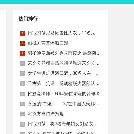
热门排行
日寇扫荡尼姑庵兽性大发，14名尼姑遭玷污后集体自焚
仙桃方言童谣顺口溜
郭圣通皇后被刘秀立而废之 最终阴丽华当上了皇后 那么她的五个儿子有何结局
宋文公竟和自己的祖母私通宋文公是如何死的
女学生逃难遭遇日寇，30多人在一所小校里被集体奸淫
千古第一笑话：明朝精锐火器部队亡于一只'鸡'
性妙老法师：60年安住茅篷的苦修者
永远的“二炮” ——写在中国人民解放军火箭军组建之际
武汉方言俗语拾趣
日寇扫荡，将7名青年妇女剥光衣裤在庙前糟蹋
不忍看 日寇山西屠城7人轮奸少女后揪双腿活活分尸