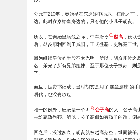
现。
公元前210年，秦始皇在东巡途中病危。在此之前
边。此时在秦始皇身边的，只有他的小儿子胡亥。
所以，在秦始皇病危之际，中车府令
赵高
，便联
后，胡亥顺利回到了咸阳，正式登基，史称秦二世
因为继续皇位的手段不太光明，所以，胡亥即位之
名，杀光了所有兄弟姐妹。至于那位长子扶苏，则
了。
而且，据史书记载，当时胡亥是用了‘连坐族诛’的
后代，也没有放过!
唯一的例外，应该是一个叫
公子高
的人。公子高
去给嬴政殉葬。所以，公子高假如有孩子的话，倒
再之后，没过多久，胡亥就被赵高架空，继而被杀
却被子婴反杀。对于子婴的身份，史学界同样有争