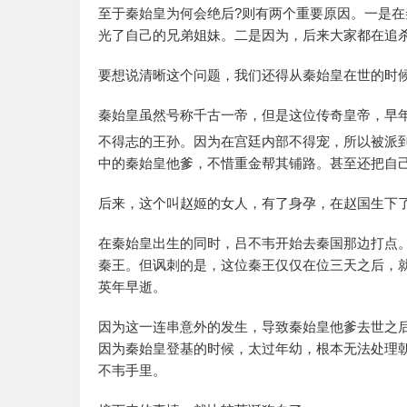
至于秦始皇为何会绝后?则有两个重要原因。一是
光了自己的兄弟姐妹。二是因为，后来大家都在追
要想说清晰这个问题，我们还得从秦始皇在世的时
秦始皇虽然号称千古一帝，但是这位传奇皇帝，早
不得志的王孙。因为在宫廷内部不得宠，所以被派
中的秦始皇他爹，不惜重金帮其铺路。甚至还把自
后来，这个叫赵姬的女人，有了身孕，在赵国生下
在秦始皇出生的同时，吕不韦开始去秦国那边打点
秦王。但讽刺的是，这位秦王仅仅在位三天之后，
英年早逝。
因为这一连串意外的发生，导致秦始皇他爹去世之后
因为秦始皇登基的时候，太过年幼，根本无法处理
不韦手里。