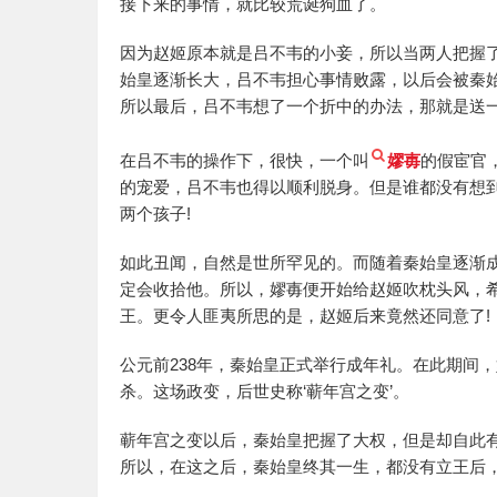
接下来的事情，就比较荒诞狗血了。
因为赵姬原本就是吕不韦的小妾，所以当两人把握
始皇逐渐长大，吕不韦担心事情败露，以后会被秦
所以最后，吕不韦想了一个折中的办法，那就是送
在吕不韦的操作下，很快，一个叫
嫪毐
的假宦官
的宠爱，吕不韦也得以顺利脱身。但是谁都没有想
两个孩子!
如此丑闻，自然是世所罕见的。而随着秦始皇逐渐
定会收拾他。所以，嫪毐便开始给赵姬吹枕头风，
王。更令人匪夷所思的是，赵姬后来竟然还同意了!
公元前238年，秦始皇正式举行成年礼。在此期间
杀。这场政变，后世史称‘蕲年宫之变’。
蕲年宫之变以后，秦始皇把握了大权，但是却自此
所以，在这之后，秦始皇终其一生，都没有立王后，