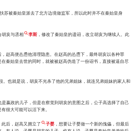
，扶苏被秦始皇派去了北方边境做监军，所以此时并不在秦始皇身
合胡亥与丞相
李斯
，修改了秦始皇的遗诏，改立胡亥为继续人。此
。
后，赵高便怂恿他清理隐患。在赵高的怂恿下，最终胡亥以各种罪
是在秦始皇去世的同时，就被被赵高伪造了一份诏书，直接被逼自尽
手段。也就是说，胡亥不光杀了他的兄弟姐妹，就连兄弟姐妹的家人和
也是嬴政的儿子，但是在察觉到胡亥的意图之后，公子高选择了自己
是有很大可能可以活下来。
。此后，赵高又拥立了
子婴
，想要让子婴做一个新的傀儡，但最后
议，有人说，子婴是胡亥的儿子，也有人说，子婴是秦始皇弟弟的后