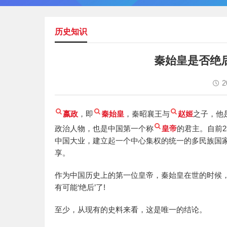
历史知识
秦始皇是否绝
2
嬴政
，即
秦始皇
，秦昭襄王与
赵姬
之子，他
政治人物，也是中国第一个称
皇帝
的君主。自前2
中国大业，建立起一个中心集权的统一的多民族国
享。
作为中国历史上的第一位皇帝，秦始皇在世的时候
有可能‘绝后’了!
至少，从现有的史料来看，这是唯一的结论。