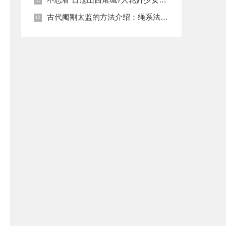
古代阉割太监的方法介绍：绳系法与揉捏法