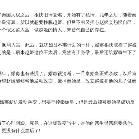
了秦国大权之后，很快旧情复燃，开始有了私情。几年之后，随着秦
始皇清算，所以就想要挣脱赵姬。但吕不韦又担心赵姬会怨恨自己，
一个假太监入宫，做赵姬的情人，来替代自己的存在。
，顺利入宫。此后，就犹如吕不韦计划的一样，嫪毐很快取得了赵姬
到的是，后来赵姬这位王太后，竟然有了身孕，最后还给嫪毐生下了
成年，嫪毐也有些慌了。嫪毐很清晰，一旦秦始皇正式亲政，以后肯
希望赵姬能够帮他发动政变，废掉秦始皇，改立赵姬和他的儿子做秦
，嫪毐趁机发动兵变，想要干掉秦始皇，但是最后却被秦始皇成功反
有了心理阴影。究竟，在这场政变当中，是他的亲生母亲想要杀他。
更没有什么皇后了!