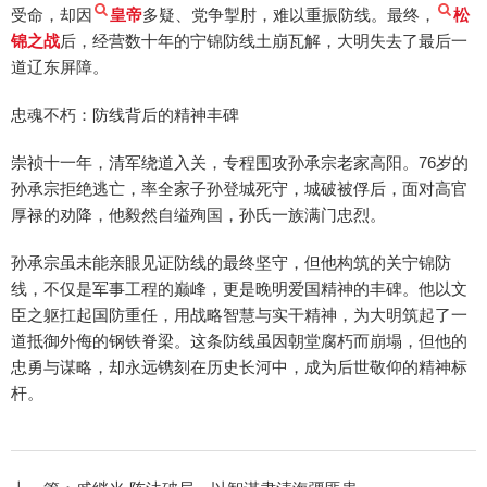
受命，却因
皇帝
多疑、党争掣肘，难以重振防线。最终，
松
锦之战
后，经营数十年的宁锦防线土崩瓦解，大明失去了最后一
道辽东屏障。
忠魂不朽：防线背后的精神丰碑
崇祯十一年，清军绕道入关，专程围攻孙承宗老家高阳。76岁的
孙承宗拒绝逃亡，率全家子孙登城死守，城破被俘后，面对高官
厚禄的劝降，他毅然自缢殉国，孙氏一族满门忠烈。
孙承宗虽未能亲眼见证防线的最终坚守，但他构筑的关宁锦防
线，不仅是军事工程的巅峰，更是晚明爱国精神的丰碑。他以文
臣之躯扛起国防重任，用战略智慧与实干精神，为大明筑起了一
道抵御外侮的钢铁脊梁。这条防线虽因朝堂腐朽而崩塌，但他的
忠勇与谋略，却永远镌刻在历史长河中，成为后世敬仰的精神标
杆。