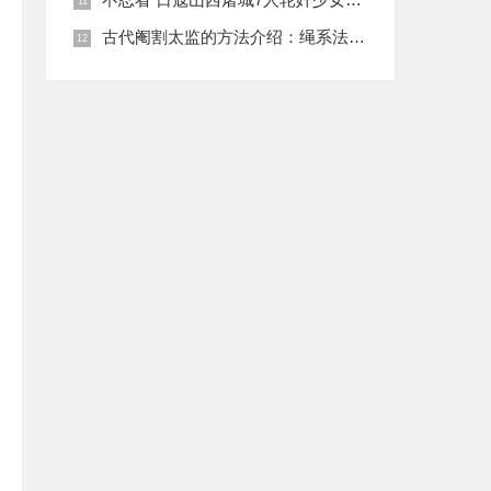
古代阉割太监的方法介绍：绳系法与揉捏法