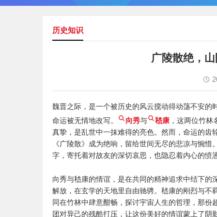
历史知识
广陵散绝，山
2
魏晋之际，是一个被历史的风云搅动得动荡不安的
命运被无情地改写。
向秀
与
嵇康
，这两位竹林
真挚，是乱世中一抹难得的亮色。然而，命运的齿
《广陵散》成为绝响，留给世间无尽的悲凉与惋惜
字，寄托着对故友的深切哀思，也隐忍着内心的愤
向秀与嵇康的情谊，是在共同的精神追求中结下的深
解放，在玄学的天地里自由驰骋。嵇康的刚烈与不
同在竹林中肆意酣畅，探讨宇宙人生的哲理，那份
团对异己的残酷打压，让这份美好的情谊蒙上了阴