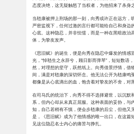
态度决绝，这无疑触怒了当权者，为他招来了杀身
当嵇康被押上刑场的那一刻，向秀或许正在远方，
严密监视下，任何过激的言行都可能给自己和身边
心底。这种隐忍，并非怯懦，而是一种在黑暗政治
体，为挚友发声。
《思旧赋》的诞生，便是向秀在隐忍中爆发的情感
光，“悼嵇生之永辞兮，顾日影而弹琴”，短短数语
然，对理想的坚守，跃然纸上。向秀借景抒情，借
间，满是对嵇康的深切怀念。他无法公开为嵇康鸣
都像是从心底滴出的血，饱含着对挚友的不舍，对
在司马氏的统治下，向秀不得不选择避世，以沉默
系，但内心却从未真正屈服。这种表面的妥协，与
知，自己若稍有不慎，便会步嵇康的后尘，但他又
是，《思旧赋》成为了他情感的唯一出口，在这篇
见这位隐忍名士内心的痛苦与挣扎。