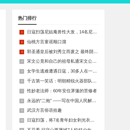
热门排行
日寇扫荡尼姑庵兽性大发，14名尼姑遭玷污后集体自焚
仙桃方言童谣顺口溜
郭圣通皇后被刘秀立而废之 最终阴丽华当上了皇后 那么她的五个儿子有何结局
宋文公竟和自己的祖母私通宋文公是如何死的
女学生逃难遭遇日寇，30多人在一所小校里被集体奸淫
千古第一笑话：明朝精锐火器部队亡于一只'鸡'
性妙老法师：60年安住茅篷的苦修者
永远的“二炮” ——写在中国人民解放军火箭军组建之际
武汉方言俗语拾趣
日寇扫荡，将7名青年妇女剥光衣裤在庙前糟蹋
不忍看 日寇山西屠城7人轮奸少女后揪双腿活活分尸