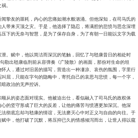
之祸。
听闻挚友的噩耗，内心的悲痛如潮水般汹涌。但他深知，在司马氏的
的人带来灭顶之灾。于是，他选择了隐忍，将满腔的悲愤与思念深埋
高压下的无奈与智慧，是为了保存自身，为了有朝一日能以文字为载
宣泄。赋中，他以简洁而深沉的笔触，回忆了与嵇康昔日的相处时
，勾勒出嵇康临刑前从容弹奏《广陵散》的画面，那份对生命的坦
物怀人，通过对旧居的描写，营造出一种凄凉、哀伤的氛围，字里行
冤叫屈，只能在字句的隐晦中，寄托自己的哀思与悲愤，每一个字，
黑暗政治的无声控诉。
和顺从的姿态面对现实。他被迫出仕，看似融入了司马氏的政权体
内心的坚守形成了巨大的反差，让他的痛苦与愤懑更加深沉。他深
无法彻底忘却与嵇康的情谊，无法磨灭心中对正义与自由的向往。于
短赋中，他打破了沉默，将压抑已久的情感倾泻而出，让世人得以窥