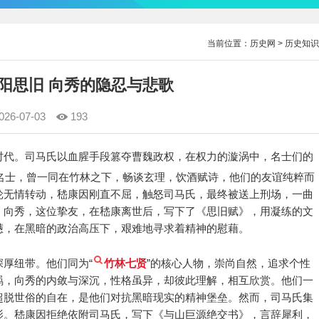
当前位置：
历史网
>
历史知识
阳思旧 向秀的隐忍与悲歌
026-07-03
193
时代。司马氏以血腥手段篡夺曹魏政权，在权力的漩涡中，名士们的
名士，曾一同在竹林之下，畅谈玄理，饮酒赋诗，他们的友谊纯粹而
轮无情转动，嵇康因刚直不屈，触怒司马氏，最终被送上刑场，一曲
。向秀，这位挚友，在嵇康离世后，写下了《思旧赋》，用凝练的文
懑，在黑暗的政治高压下，艰难地寻求着精神的慰藉。
厚纽带。他们同为“
竹林七贤
”的核心人物，崇尚自然，追求个性
羁，向秀的内敛与深沉，性格虽异，却彼此理解，相互欣赏。他们一
超脱世俗的自在，是他们对抗黑暗现实的精神堡垒。然而，司马氏集
影。嵇康因拒绝依附司马氏，写下《与山巨源绝交书》，言辞犀利，