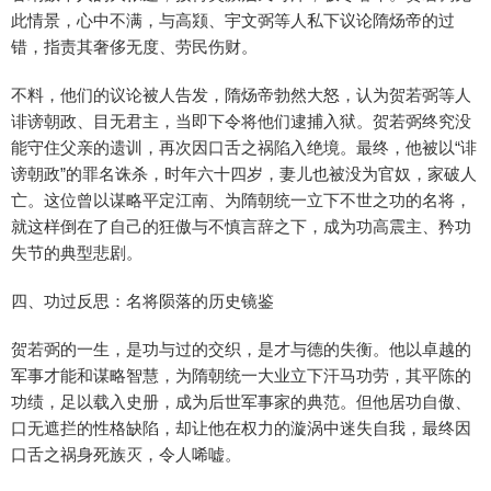
此情景，心中不满，与高颎、宇文弼等人私下议论隋炀帝的过
错，指责其奢侈无度、劳民伤财。
不料，他们的议论被人告发，隋炀帝勃然大怒，认为贺若弼等人
诽谤朝政、目无君主，当即下令将他们逮捕入狱。贺若弼终究没
能守住父亲的遗训，再次因口舌之祸陷入绝境。最终，他被以“诽
谤朝政”的罪名诛杀，时年六十四岁，妻儿也被没为官奴，家破人
亡。这位曾以谋略平定江南、为隋朝统一立下不世之功的名将，
就这样倒在了自己的狂傲与不慎言辞之下，成为功高震主、矜功
失节的典型悲剧。
四、功过反思：名将陨落的历史镜鉴
贺若弼的一生，是功与过的交织，是才与德的失衡。他以卓越的
军事才能和谋略智慧，为隋朝统一大业立下汗马功劳，其平陈的
功绩，足以载入史册，成为后世军事家的典范。但他居功自傲、
口无遮拦的性格缺陷，却让他在权力的漩涡中迷失自我，最终因
口舌之祸身死族灭，令人唏嘘。