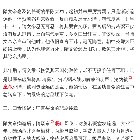
隋文帝念及贺若弼的平陈大功，起初并未严厉责罚，只是渐渐疏
远他。但贺若弼并未收敛，反而愈发肆无忌惮，怨气愈甚。开皇
十二年，隋文帝忍无可忍，将其罢官免职。罢官后的贺若弼不仅
没有反思过错，反而怨气更重，多次口出狂言，非议朝政。当隋
文帝亲自审问他时，他依旧直言不讳，毫无悔意。朝中公卿大臣
纷纷上奏，认为他罪该万死，隋文帝念及旧功，赦免其死罪，将
其除名为民。
几年后，隋文帝虽恢复其宋国公爵位，却不再授予任何官职，只
是以厚禄虚衔将其“冷藏”。贺若弼从战功赫赫的功臣，沦为被
皇帝
忌惮、被同僚疏远的孤臣，他的命运，在居功自傲的狂言中
急转直下，为最终的悲剧埋下伏笔。
三、口舌招祸：狂言殒命的悲剧终章
隋文帝病逝后，隋炀帝
杨广
即位，对贺若弼愈发疏远。大业三
年，隋炀帝北巡至榆林，为彰显威望，耗费大量人力物力建造可
容纳数千人的大帐篷，接待突厥启民可汗，极尽奢华。贺若弼见