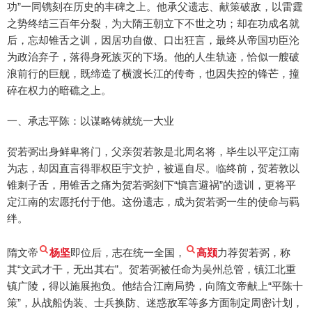
功”一同镌刻在历史的丰碑之上。他承父遗志、献策破敌，以雷霆
之势终结三百年分裂，为大隋王朝立下不世之功；却在功成名就
后，忘却锥舌之训，因居功自傲、口出狂言，最终从帝国功臣沦
为政治弃子，落得身死族灭的下场。他的人生轨迹，恰似一艘破
浪前行的巨舰，既缔造了横渡长江的传奇，也因失控的锋芒，撞
碎在权力的暗礁之上。
一、承志平陈：以谋略铸就统一大业
贺若弼出身鲜卑将门，父亲贺若敦是北周名将，毕生以平定江南
为志，却因直言得罪权臣宇文护，被逼自尽。临终前，贺若敦以
锥刺子舌，用锥舌之痛为贺若弼刻下“慎言避祸”的遗训，更将平
定江南的宏愿托付于他。这份遗志，成为贺若弼一生的使命与羁
绊。
隋文帝
杨坚
即位后，志在统一全国，
高颎
力荐贺若弼，称
其“文武才干，无出其右”。贺若弼被任命为吴州总管，镇江北重
镇广陵，得以施展抱负。他结合江南局势，向隋文帝献上“平陈十
策”，从战船伪装、士兵换防、迷惑敌军等多方面制定周密计划，