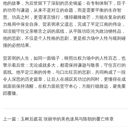
他的故事，为后世留下了深刻的历史镜鉴：在专制体制下，臣子
的功劳与谦逊，从来不是对立的命题，而是需要平衡的生存智
慧。功高之时，更需谨言慎行，懂得藏锋敛芒，方能在复杂的权
力格局中保全自身。贺若弼承父遗志，完成了平定江南的伟业，
却没能守住父亲锥舌之训的底线，从平陈功臣沦为政治牺牲品，
他的悲剧，不仅是个人性格的悲剧，更是权力场中人性与规则碰
撞的必然结果。
贺若弼的人生，如同一面镜子，映照出权力场中的人性百态，也
警示着后世：无论成就多大，都需保持谦逊与敬畏，守住言行的
底线。他平定江南的传奇，与口出狂言的悲剧，共同构成了一段
令人深思的历史篇章，让后人在感叹其功过的同时，更懂得在成
就面前保持清醒，在权力面前坚守本心，方能行稳致远，避免重
蹈覆辙。
上一篇：
玉树后庭花 张丽华的美色迷局与陈朝的覆亡终章