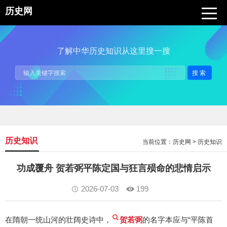
历史网
了解中华历史知识从这里搜一搜
搜索
历史知识
当前位置：
历史网
>
历史知识
功成覆舟 贺若弼平陈定国与狂言殒命的悲情启示
2026-07-03
199
在隋朝一统山河的壮阔史诗中，
贺若弼
的名字本应与“平陈首