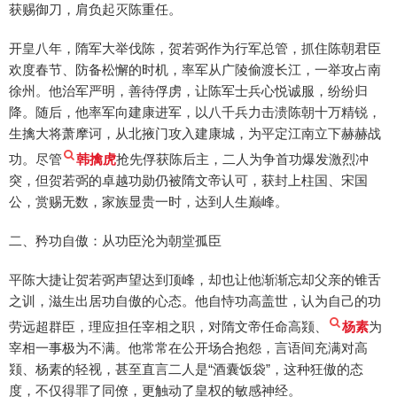
获赐御刀，肩负起灭陈重任。
开皇八年，隋军大举伐陈，贺若弼作为行军总管，抓住陈朝君臣
欢度春节、防备松懈的时机，率军从广陵偷渡长江，一举攻占南
徐州。他治军严明，善待俘虏，让陈军士兵心悦诚服，纷纷归
降。随后，他率军向建康进军，以八千兵力击溃陈朝十万精锐，
生擒大将萧摩诃，从北掖门攻入建康城，为平定江南立下赫赫战
功。尽管
韩擒虎
抢先俘获陈后主，二人为争首功爆发激烈冲
突，但贺若弼的卓越功勋仍被隋文帝认可，获封上柱国、宋国
公，赏赐无数，家族显贵一时，达到人生巅峰。
二、矜功自傲：从功臣沦为朝堂孤臣
平陈大捷让贺若弼声望达到顶峰，却也让他渐渐忘却父亲的锥舌
之训，滋生出居功自傲的心态。他自恃功高盖世，认为自己的功
劳远超群臣，理应担任宰相之职，对隋文帝任命高颎、
杨素
为
宰相一事极为不满。他常常在公开场合抱怨，言语间充满对高
颎、杨素的轻视，甚至直言二人是“酒囊饭袋”，这种狂傲的态
度，不仅得罪了同僚，更触动了皇权的敏感神经。