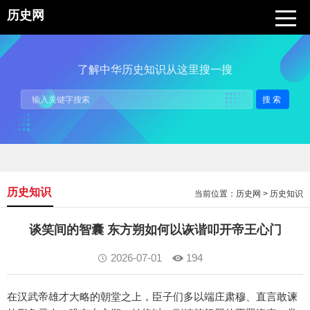
历史网
了解中华历史知识从这里搜一搜
搜索
历史知识
当前位置：
历史网
>
历史知识
谈笑间的智囊 东方朔如何以诙谐叩开帝王心门
2026-07-01
194
在汉武帝雄才大略的朝堂之上，臣子们多以端庄肃穆、直言敢谏