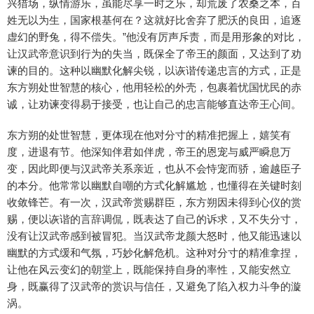
兴猎场，纵情游乐，虽能尽享一时之乐，却荒废了农桑之本，百
姓无以为生，国家根基何在？这就好比舍弃了肥沃的良田，追逐
虚幻的野兔，得不偿失。”他没有厉声斥责，而是用形象的对比，
让汉武帝意识到行为的失当，既保全了帝王的颜面，又达到了劝
谏的目的。这种以幽默化解尖锐，以诙谐传递忠言的方式，正是
东方朔处世智慧的核心，他用轻松的外壳，包裹着忧国忧民的赤
诚，让劝谏变得易于接受，也让自己的忠言能够直达帝王心间。
东方朔的处世智慧，更体现在他对分寸的精准把握上，嬉笑有
度，进退有节。他深知伴君如伴虎，帝王的恩宠与威严瞬息万
变，因此即便与汉武帝关系亲近，也从不会恃宠而骄，逾越臣子
的本分。他常常以幽默自嘲的方式化解尴尬，也懂得在关键时刻
收敛锋芒。有一次，汉武帝赏赐群臣，东方朔因未得到心仪的赏
赐，便以诙谐的言辞调侃，既表达了自己的诉求，又不失分寸，
没有让汉武帝感到被冒犯。当汉武帝龙颜大怒时，他又能迅速以
幽默的方式缓和气氛，巧妙化解危机。这种对分寸的精准拿捏，
让他在风云变幻的朝堂上，既能保持自身的率性，又能安然立
身，既赢得了汉武帝的赏识与信任，又避免了陷入权力斗争的漩
涡。