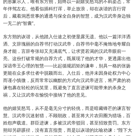
的形象示人，唯有东方朔，始终以一副嬉笑怒骂的不羁姿态，常
年伴驾左右。他看似插科打诨，举止放浪，却在诙谐的言行背
后，藏着洞悉世事的通透与保全自身的智慧，成为汉武帝身边独
一无二的“智囊”。
东方朔的诙谐，从他踏入仕途之初便显露无遗。他以一篇洋洋洒
洒、文辞瑰丽的自荐书打动汉武帝，自荐书中毫不掩饰地夸耀自
身才能，言辞夸张却又充满底气，让求贤若渴的汉武帝眼前一
亮。这份打破常规的自荐方式，既展现了他的才华，更透露出他
深谙帝王心理的智慧——比起循规蹈矩的谦卑，别具一格的张扬
更能在众多求仕者中脱颖而出。入仕后，他并未因身处权力中心
而谨小慎微，反而常常以幽默的方式向汉武帝进言，将严肃的劝
谏包裹在轻松的玩笑里，既避免了直言进谏可能带来的杀身之
祸，又让汉武帝在愉悦中接纳了他的意见。
他的嬉笑怒骂，从不是毫无分寸的轻佻，而是暗藏锋芒的谏言智
慧。汉武帝沉迷射猎，不顾朝政，甚至将大片农田圈为猎场，百
姓怨声载道。群臣进谏，多被汉武帝驳回，甚至招致责罚。东方
朔却另辟蹊径，没有直言指责，而是以诙谐的比喻劝谏：“陛下大