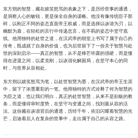
东方朔的智慧，藏在嬉笑怒骂的表象之下，是历经世事的通透，
是洞察人心的敏锐，更是保全自身的谋略。他没有像传统臣子那
样，以刚正不阿的姿态直面帝王权威，而是选择以诙谐为刃，以
幽默为盾，在轻松的言行中传递忠言，在不羁的姿态中坚守底
线。他用独特的处世之道，在汉武帝的朝堂上书写了属于自己的
传奇，既成就了自身的价值，也为后世留下了一份关于智慧与处
世的深刻启示——真正的智慧，从不是锋芒毕露的强硬，而是懂
得在进退之间，以柔克刚，以诙谐化解困局，在坚守本心的同
时，与世界从容相处。
东方朔以嬉笑怒骂为笔，以处世智慧为墨，在汉武帝的帝王生涯
中，留下了浓墨重彩的一笔。他用独特的方式诠释了何为智慧的
为臣之道，也让我们明白，真正的处世智慧，从来不是刻板的教
条，而是懂得审时度势，在坚守与变通之间，找到最从容的活
法。这份藏在诙谐背后的通透，历经千年，依旧闪耀着智慧的光
芒，启迪着后人在复杂的世事中，走出属于自己的从容之路。