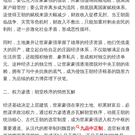
地后，要么沦为世家豪强的佃农，向豪强缴纳高额地租，脱离国
家户籍管控；要么背井离乡成为流民，彻底脱离国家赋税体系。
这使得王朝的赋税来源大幅减少，财政收入捉襟见肘。当王朝面
临战争、灾荒等危机时，财政入不敷出，只能加重对剩余农民的
剥削，进一步激化社会矛盾，形成恶性循环。
同时，土地兼并让世家豪强掌握了雄厚的经济资源，他们凭借庞
大的田产，建立起自给自足的庄园经济体系，不仅能够满足自身
生活所需，还能囤积物资、豢养私兵，形成相对独立的经济单
元。这种经济上的独立性，让世家豪强逐渐摆脱对中央王朝的依
赖，拥有了与中央抗衡的底气，成为侵蚀王朝经济根基的隐形力
量，为后续的权力博弈埋下伏笔。
二、权力渗透：朝堂秩序的悄然瓦解
经济基础决定上层建筑，世家豪强在掌控土地、积累财富后，必
然谋求政治权力，通过权力渗透逐步瓦解朝堂秩序，动摇王朝的
统治核心。古代王朝的选官制度，成为世家豪强进入权力中枢的
重要通道。从汉代的察举制到魏晋的
九品中正制
，选官标准逐