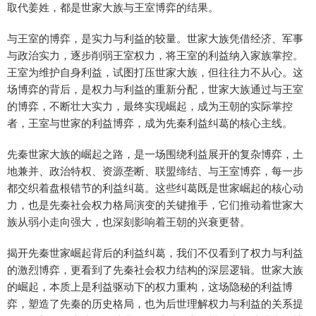
取代姜姓，都是世家大族与王室博弈的结果。
与王室的博弈，是实力与利益的较量。世家大族凭借经济、军事
与政治实力，逐步削弱王室权力，将王室的利益纳入家族掌控。
王室为维护自身利益，试图打压世家大族，但往往力不从心。这
场博弈的背后，是权力与利益的重新分配，世家大族通过与王室
的博弈，不断壮大实力，最终实现崛起，成为王朝的实际掌控
者，王室与世家的利益博弈，成为先秦利益纠葛的核心主线。
先秦世家大族的崛起之路，是一场围绕利益展开的复杂博弈，土
地兼并、政治特权、资源垄断、联盟缔结、与王室博弈，每一步
都交织着盘根错节的利益纠葛。这些纠葛既是世家崛起的核心动
力，也是先秦社会权力格局演变的关键推手，它们推动着世家大
族从弱小走向强大，也深刻影响着王朝的兴衰更替。
揭开先秦世家崛起背后的利益纠葛，我们不仅看到了权力与利益
的激烈博弈，更看到了先秦社会权力结构的深层逻辑。世家大族
的崛起，本质上是利益驱动下的权力重构，这场隐秘的利益博
弈，塑造了先秦的历史格局，也为后世理解权力与利益的关系提