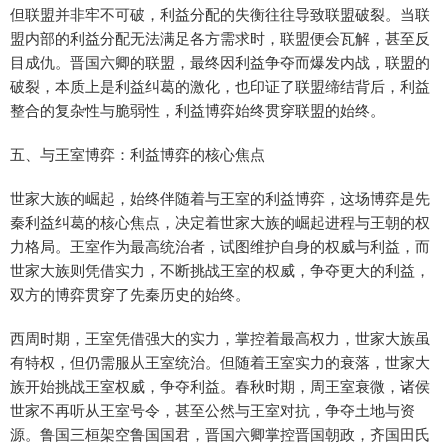
但联盟并非牢不可破，利益分配的失衡往往导致联盟破裂。当联
盟内部的利益分配无法满足各方需求时，联盟便会瓦解，甚至反
目成仇。晋国六卿的联盟，最终因利益争夺而爆发内战，联盟的
破裂，本质上是利益纠葛的激化，也印证了联盟缔结背后，利益
整合的复杂性与脆弱性，利益博弈始终贯穿联盟的始终。
五、与王室博弈：利益博弈的核心焦点
世家大族的崛起，始终伴随着与王室的利益博弈，这场博弈是先
秦利益纠葛的核心焦点，决定着世家大族的崛起进程与王朝的权
力格局。王室作为最高统治者，试图维护自身的权威与利益，而
世家大族则凭借实力，不断挑战王室的权威，争夺更大的利益，
双方的博弈贯穿了先秦历史的始终。
西周时期，王室凭借强大的实力，掌控着最高权力，世家大族虽
有特权，但仍需服从王室统治。但随着王室实力的衰落，世家大
族开始挑战王室权威，争夺利益。春秋时期，周王室衰微，诸侯
世家不再听从王室号令，甚至公然与王室对抗，争夺土地与资
源。鲁国三桓架空鲁国国君，晋国六卿掌控晋国朝政，齐国田氏