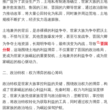
推广提升了农业生产力，土地私有制逐渐确立，世家大族的土地
兼并愈发激烈。鲁国的三桓、晋国的六卿等世家，通过政治影响
力推动改革，将大量公田转化为私田，同时兼并周边荒地，土地
规模不断扩大，经济实力迅速膨胀。
土地兼并的背后，是赤裸裸的利益争夺。世家大族为争夺肥沃土
地，不惜与王室、其他贵族爆发冲突，甚至引发战争。晋国六卿
为争夺土地资源，长期明争暗斗，最终演变为内战，导致
晋国
分裂
，这场围绕土地的利益博弈，不仅重塑了晋国的政治格局，
更成为世家大族崛起的重要契机，土地兼并的利益争夺，成为世
家崛起的核心驱动力。
二、政治特权：权力博弈的核心筹码
政治特权是世家大族掌控利益的关键，围绕政治权力的博弈，构
成了世家崛起的核心利益纠葛。先秦时期，权力与利益深度绑
定，世家大族凭借家族背景与政治影响力，垄断官职，掌控朝
政，将政治特权转化为获取利益的工具，同时通过权力博弈，巩
固家族的政治地位，为崛起保驾护航。