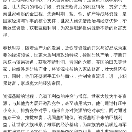
益、壮大实力的核心手段，资源垄断背后的利益纠葛，贯穿了先
秦世家崛起的全过程。先秦时期，盐、铁、矿产等战略资源，是
国家经济与军事的核心支撑，世家大族凭借政治与经济优势，垄
断这些资源，获取巨额利润，为家族崛起提供源源不断的财富支
撑。
春秋时期，随着生产力的发展，盐铁等资源的开采与贸易成为重
要的经济领域，世家大族利用政治特权，控制盐铁产地，垄断开
采权与贸易渠道，获取垄断利润。晋国的六卿、齐国的田氏等世
家，纷纷涉足盐铁产业，将资源收益纳入家族财富，壮大经济实
力。同时，他们还垄断手工业与商业，控制物资流通，进一步积
累财富，形成庞大的经济帝国。
资源垄断的过程，充满了利益的冲突与博弈。世家大族为争夺资
源，与其他势力展开激烈竞争，甚至动用武力。他们通过打压中
小商人、排挤竞争对手，确保自身对资源的绝对掌控，同时通过
贿赂王室、拉拢权贵，巩固垄断地位。资源垄断带来的巨额利
益，让世家大族积累了雄厚的经济基础，为家族的政治崛起与军
事扩张提供了坚实保障，资源争夺的利益纠葛，成为世家崛起的