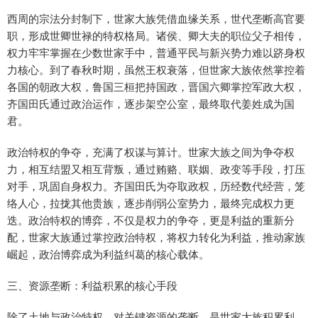
西周的宗法分封制下，世家大族凭借血缘关系，世代垄断高官要
职，形成世卿世禄的特权格局。诸侯、卿大夫的职位父子相传，
权力牢牢掌握在少数世家手中，普通平民与新兴势力难以跻身权
力核心。到了春秋时期，虽然王权衰落，但世家大族依然掌控着
各国的朝政大权，鲁国三桓把持国政，晋国六卿掌控军政大权，
齐国田氏通过政治运作，逐步架空公室，最终取代姜姓成为国
君。
政治特权的争夺，充满了权谋与算计。世家大族之间为争夺权
力，相互结盟又相互背叛，通过贿赂、联姻、政变等手段，打压
对手，巩固自身权力。齐国田氏为夺取政权，历经数代经营，笼
络人心，拉拢其他贵族，逐步削弱公室势力，最终完成权力更
迭。政治特权的博弈，不仅是权力的争夺，更是利益的重新分
配，世家大族通过掌控政治特权，将权力转化为利益，推动家族
崛起，政治博弈成为利益纠葛的核心载体。
三、资源垄断：利益积累的核心手段
除了土地与政治特权，对关键资源的垄断，是世家大族积累利