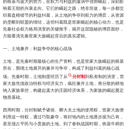
的根基与庞大的势力，在权力与利益的漩涡中强势崛起，深刻影
响着王朝的兴衰走向。它们的崛起之路，绝非坦途，每一步都交
织着盘根错节的利益纠葛，从土地的争夺到权力的博弈，从资源
的垄断到联盟的缔结，这些纠葛既是世家崛起的核心动力，也是
先秦社会权力格局演变的关键推手，揭开这层隐秘的博弈面纱，
方能看清先秦世家大族崛起背后的真实逻辑。
一、土地兼并：利益争夺的核心战场
土地，是先秦时期最核心的生产资料，也是世家大族崛起的根基
所在，围绕土地展开的兼并与争夺，构成了利益纠葛的核心战
场。先秦时期，土地制度经历了从
分封制
到私有制的演变，世
家大族凭借政治特权与经济实力，疯狂兼并土地，将分散的耕地
纳入家族掌控，构建起庞大的庄园经济体系，为家族的崛起奠定
物质基础。
西周时期，分封制赋予诸侯、卿大夫土地的使用权，世家大族便
利用这一特权，通过巧取豪夺，将封地内的土地逐步据为己有，
甚至侵占平民与小贵族的土地。到了春秋战国时期，铁器牛耕的