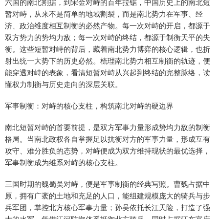
六国的南北割据，到宋金对峙的百年拉锯，中国历史上的南北短
暂对峙，从来不是简单的地域割裂，而是南北势力在军事、经
济、政治维度相互制衡的必然产物。每一次对峙的开启，都源于
双方势力的势均力敌；每一次对峙的终结，都源于制衡天平的失
衡。这些短暂对峙的背后，藏着南北势力博弈的核心逻辑，也折
射出统一大势下的历史必然。梳理南北势力相互制衡的轨迹，便
能穿透对峙的表象，看清短暂对峙从兴起到终结的完整脉络，读
懂权力制衡与历史走向的深层关联。
军事制衡：对峙的核心支柱，构筑南北对峙的硬边界
南北短暂对峙的首要前提，是双方军事力量形成势均力敌的制衡
格局。当南北政权各自掌握足以抗衡对方的军事力量，形成互有
攻守、难分胜负的态势，对峙便成为双方维持现状的最优选择，
军事制衡成为维系对峙的核心支柱。
三国时期的魏蜀吴对峙，便是军事制衡的经典写照。曹魏占据中
原，拥有广袤的土地和充足的人口，能组建规模庞大的骑兵与步
兵军团，掌控北方核心军事力量；孙吴依托长江天险，打造了强