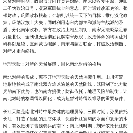
宋金对峙时期，政治博弈同样贯穿始终。南宋以收复中原、迎回
二圣为政治口号，凝聚军民抗金的意志，同时通过改革吏治、整
顿财政，巩固政权根基；金朝则以统一天下为目标，推行汉化政
策，吸纳汉族士大夫，同时利用南宋内部主和派与主战派的矛
盾，分化南宋政权。双方在政治上相互制衡，南宋无法凝聚足够
力量北伐，金朝也无法彻底瓦解南宋政权，政治博弈的均衡让对
峙得以延续，直到蒙古崛起，南宋与蒙古联合，打破政治制衡，
对峙才走向终结。
地理天险：对峙的天然屏障，固化南北对峙的格局
南北对峙的形成，离不开地理天险的天然屏障作用。山川河流、
地形地貌构成了南北双方难以逾越的天然防线，既限制了北方骑
兵的南下优势，也为南方提供了防御依托，地理天险的制衡，让
南北对峙的格局得以固化，成为短暂对峙得以维系的重要条件。
长江天险是南北对峙中最关键的地理屏障。三国时期，孙吴依托
长江，打造了坚固的江防体系，凭借长江宽阔的水面和复杂的水
网，有效抵御了曹魏骑兵的南下；南北朝时期，刘宋依托长江防
线，构建了沿江的军事要塞，凭借长江天险阻挡北魏骑兵；宋金