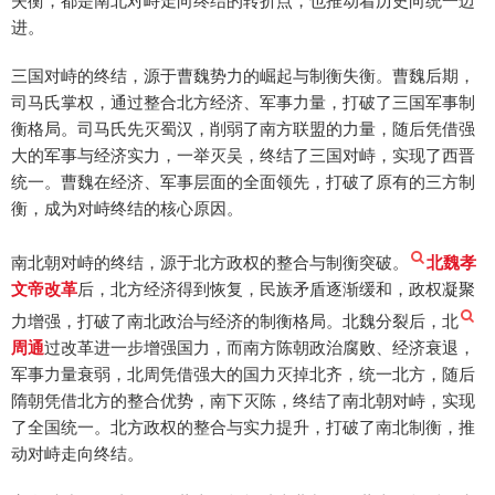
失衡，都是南北对峙走向终结的转折点，也推动着历史向统一迈
进。
三国对峙的终结，源于曹魏势力的崛起与制衡失衡。曹魏后期，
司马氏掌权，通过整合北方经济、军事力量，打破了三国军事制
衡格局。司马氏先灭蜀汉，削弱了南方联盟的力量，随后凭借强
大的军事与经济实力，一举灭吴，终结了三国对峙，实现了西晋
统一。曹魏在经济、军事层面的全面领先，打破了原有的三方制
衡，成为对峙终结的核心原因。
南北朝对峙的终结，源于北方政权的整合与制衡突破。
北魏孝
文帝改革
后，北方经济得到恢复，民族矛盾逐渐缓和，政权凝聚
力增强，打破了南北政治与经济的制衡格局。北魏分裂后，北
周通
过改革进一步增强国力，而南方陈朝政治腐败、经济衰退，
军事力量衰弱，北周凭借强大的国力灭掉北齐，统一北方，随后
隋朝凭借北方的整合优势，南下灭陈，终结了南北朝对峙，实现
了全国统一。北方政权的整合与实力提升，打破了南北制衡，推
动对峙走向终结。