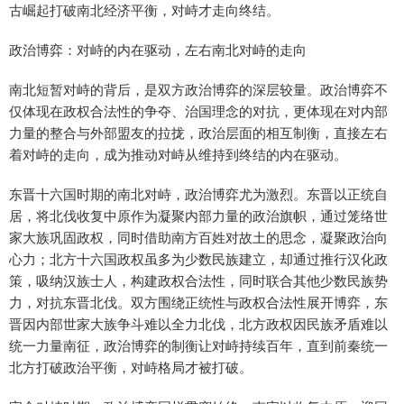
古崛起打破南北经济平衡，对峙才走向终结。
政治博弈：对峙的内在驱动，左右南北对峙的走向
南北短暂对峙的背后，是双方政治博弈的深层较量。政治博弈不
仅体现在政权合法性的争夺、治国理念的对抗，更体现在对内部
力量的整合与外部盟友的拉拢，政治层面的相互制衡，直接左右
着对峙的走向，成为推动对峙从维持到终结的内在驱动。
东晋十六国时期的南北对峙，政治博弈尤为激烈。东晋以正统自
居，将北伐收复中原作为凝聚内部力量的政治旗帜，通过笼络世
家大族巩固政权，同时借助南方百姓对故土的思念，凝聚政治向
心力；北方十六国政权虽多为少数民族建立，却通过推行汉化政
策，吸纳汉族士人，构建政权合法性，同时联合其他少数民族势
力，对抗东晋北伐。双方围绕正统性与政权合法性展开博弈，东
晋因内部世家大族争斗难以全力北伐，北方政权因民族矛盾难以
统一力量南征，政治博弈的制衡让对峙持续百年，直到前秦统一
北方打破政治平衡，对峙格局才被打破。