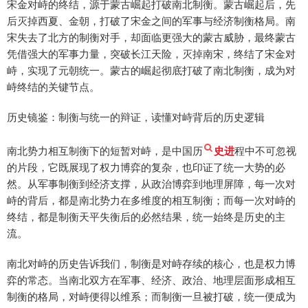
宋金对峙的终结，源于蒙古崛起打破南北制衡。蒙古崛起后，先
后灭掉西夏、金朝，打破了宋金之间的军事与经济制衡格局。南
宋失去了北方的制衡对手，却面临更强大的蒙古威胁，最终蒙古
凭借强大的军事力量，突破长江天险，灭掉南宋，终结了宋金对
峙，实现了元朝统一。蒙古的崛起彻底打破了南北制衡，成为对
峙终结的关键节点。
历史镜鉴：制衡与统一的辩证，读懂对峙背后的历史逻辑
南北势力相互制衡下的短暂对峙，是中国历
史进
程中不可忽视
的片段，它既展现了权力博弈的复杂，也印证了统一大势的必
然。从军事制衡到经济支撑，从政治博弈到地理屏障，每一次对
峙的背后，都是南北势力在多维度的相互制衡；而每一次对峙的
终结，都是制衡天平失衡后的必然结果，统一始终是历史的主
流。
南北对峙的历史告诉我们，制衡是对峙存续的核心，也是权力博
弈的常态。当南北双方在军事、经济、政治、地理层面形成相互
制衡的格局，对峙便得以维系；而制衡一旦被打破，统一便成为