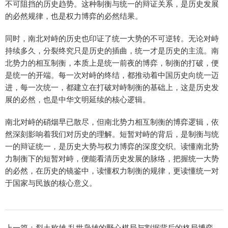
不可阻挡的历史趋势。这种制衡与统一的辩证关系，是历史发展
的必然规律，也是权力博弈的必然结果。
同时，南北对峙的历史也印证了统一大势的不可逆转。无论对峙
持续多久，分裂终究只是历史的插曲，统一才是历史的主流。南
北势力的相互制衡，本质上是统一前夜的博弈，制衡的打破，便
是统一的开端。每一次对峙的终结，都推动着中国历史向统一迈
进，每一次统一，都建立在打破对峙制衡的基础上，这是历史发
展的必然，也是中华文明延续的核心逻辑。
南北对峙的硝烟早已散尽，但南北势力相互制衡的博弈逻辑，依
然深刻影响着我们对历史的理解。短暂对峙的背后，是制衡与统
一的辩证统一，是历史大势与权力博弈的深度交织。读懂南北势
力制衡下的短暂对峙，便能看清历史发展的脉络，把握统一大势
的必然，在历史的镜鉴中，读懂权力制衡的规律，更读懂统一对
于国家与民族的核心意义。
上一篇：
裂土称雄 乱世枭雄的野心棋局与割据背后的格局博弈