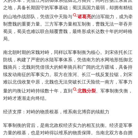
大的水军，凭借江河防御体系抵御北方骑兵，同时占据江东富庶
之地，具备长期固守的军事基础；蜀汉虽国力最弱，却拥有精锐
的山地作战部队，凭借汉中天险与
诸葛亮
的治军能力，成为牵
制曹魏的重要力量。三方军事力量相互制衡，曹魏无法一举吞并
蜀吴，蜀吴也难以联合颠覆曹魏，最终形成长达数十年的对峙格
局。
南北朝时期的宋魏对峙，同样以军事制衡为核心。刘宋依托长江
防线，构建了严密的水陆军事体系，凭借南方的水网地形抵御北
魏骑兵；北魏则凭借强大的鲜卑骑兵和广阔的北方疆域，具备持
续发动南征的军事实力。双方在淮河、长江一线反复拉锯，刘宋
难以北伐收复中原，北魏也无法突破长江天险统一南方，军事力
量的均衡让对峙持续数十年，直到
北魏分裂
、军事制衡失衡，
对峙才逐渐走向终结。
经济支撑：对峙的物质根基，维系南北博弈的续航力
军事制衡的背后，是南北政权经济实力的相互抗衡。经济是军事
力量的根基，也是对峙得以维系的物质保障。当南北双方各自拥