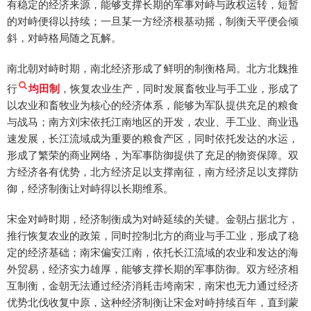
有稳定的经济来源，能够支撑长期的军事对峙与政权运转，短暂
的对峙便得以持续；一旦某一方经济根基动摇，制衡天平便会倾
斜，对峙格局随之瓦解。
南北朝对峙时期，南北经济形成了鲜明的制衡格局。北方北魏推
行
均田制
，恢复农业生产，同时发展畜牧业与手工业，形成了
以农业和畜牧业为核心的经济体系，能够为军队提供充足的粮食
与战马；南方刘宋依托江南地区的开发，农业、手工业、商业迅
速发展，长江流域成为重要的粮食产区，同时依托发达的水运，
形成了繁荣的商业网络，为军事防御提供了充足的物资保障。双
方经济各有优势，北方经济足以支撑南征，南方经济足以支撑防
御，经济制衡让对峙得以长期维系。
宋金对峙时期，经济制衡成为对峙延续的关键。金朝占据北方，
推行恢复农业的政策，同时控制北方的商业与手工业，形成了稳
定的经济基础；南宋偏安江南，依托长江流域的农业和发达的海
外贸易，经济实力雄厚，能够支撑长期的军事防御。双方经济相
互制衡，金朝无法通过经济消耗击垮南宋，南宋也无力通过经济
优势北伐收复中原，这种经济制衡让宋金对峙持续百年，直到蒙