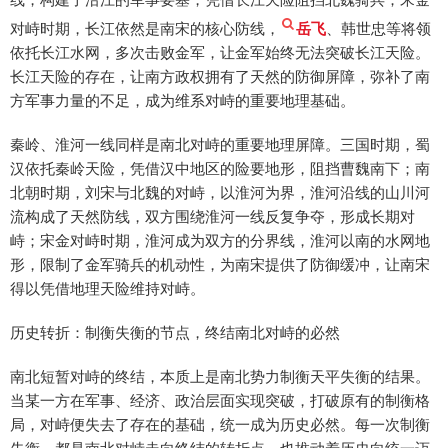
对峙时期，长江依然是南宋的核心防线，
岳飞
、韩世忠等将领
依托长江水网，多次击败金军，让金军始终无法突破长江天险。
长江天险的存在，让南方政权拥有了天然的防御屏障，弥补了南
方军事力量的不足，成为维系对峙的重要地理基础。
秦岭、淮河一线同样是南北对峙的重要地理屏障。三国时期，蜀
汉依托秦岭天险，凭借汉中地区的险要地形，阻挡曹魏南下；南
北朝时期，刘宋与北魏的对峙，以淮河为界，淮河沿线的山川河
流构成了天然防线，双方围绕淮河一线反复争夺，形成长期对
峙；宋金对峙时期，淮河成为双方的分界线，淮河以南的水网地
形，限制了金军骑兵的机动性，为南宋提供了防御缓冲，让南宋
得以凭借地理天险维持对峙。
历史转折：制衡失衡的节点，终结南北对峙的必然
南北短暂对峙的终结，本质上是南北势力制衡天平失衡的结果。
当某一方在军事、经济、政治层面实现突破，打破原有的制衡格
局，对峙便失去了存在的基础，统一成为历史必然。每一次制衡