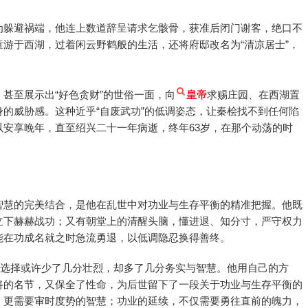
为躲避祸端，他连上数道辞呈请求乞骸骨，获准后闭门谢客，绝口不
游于西湖，过着闲云野鹤般的生活，还将府邸改名为“清凉居士”，
甚至展示出“好色贪财”的世俗一面，向
皇帝
求赐庄园、在西湖置
的威胁感。这种近乎“自废武功”的低调姿态，让秦桧找不到任何陷
安享晚年，直至绍兴二十一年病逝，终年63岁，在那个动荡的时
智慧的完美结合，是他在乱世中对功业与生存平衡的精准把握。他既
立下赫赫战功；又有朝堂上的清醒头脑，懂进退、知分寸，严守权力
能在功成名就之时急流勇退，以低调隐忍换得善终。
的选择或许少了几分壮烈，却多了几分务实与智慧。他用自己的方
将的名节，又保全了性命，为后世留下了一段关于功业与生存平衡的
，更需要审时度势的智慧；功业的延续，不仅需要勇往直前的魄力，