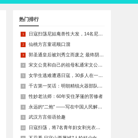
热门排行
日寇扫荡尼姑庵兽性大发，14名尼姑遭玷污后集体自焚
仙桃方言童谣顺口溜
郭圣通皇后被刘秀立而废之 最终阴丽华当上了皇后 那么她的五个儿子有何结局
宋文公竟和自己的祖母私通宋文公是如何死的
女学生逃难遭遇日寇，30多人在一所小校里被集体奸淫
千古第一笑话：明朝精锐火器部队亡于一只'鸡'
性妙老法师：60年安住茅篷的苦修者
永远的“二炮” ——写在中国人民解放军火箭军组建之际
武汉方言俗语拾趣
日寇扫荡，将7名青年妇女剥光衣裤在庙前糟蹋
不忍看 日寇山西屠城7人轮奸少女后揪双腿活活分尸