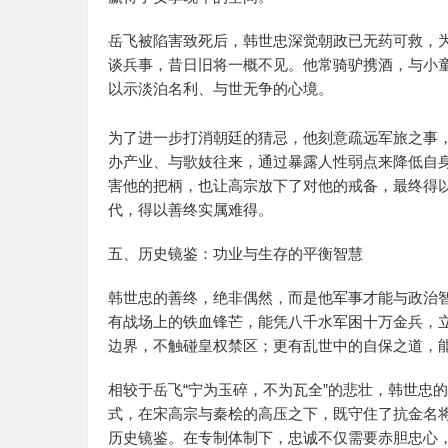
岳飞被陷害致死后，韩世忠深觉朝政已无药可救，
谈兵事，昔日旧将一概不见。他常骑驴携酒，与小童
以示淡泊名利、与世无争的心境。
为了进一步打消朝廷的猜忌，他刻意疏远军旅之事，
办产业、与歌妓往来，通过暴露人性弱点来降低自身
害他的把柄，也让高宗放下了对他的戒备，最终得以
代，得以善终实属难得。
五、历史镜鉴：功业与生存的平衡智慧
韩世忠的善终，绝非偶然，而是他军事才能与政治
有战场上的铁血锋芒，能凭八千水军困十万金兵，
边界，不触碰皇权禁区；更有乱世中的自保之道，
相较于岳飞“宁为玉碎，不为瓦全”的悲壮，韩世忠
式，在宋高宗与秦桧的高压之下，既守住了抗金名
历史镜鉴。在专制体制下，忠诚不仅需要赤胆忠心