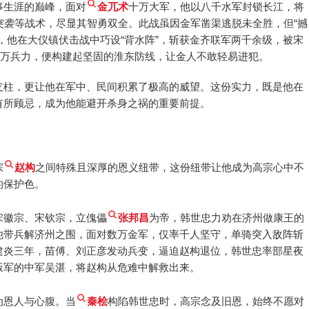
事生涯的巅峰，面对
金兀术
十万大军，他以八千水军封锁长江，将
突袭等战术，尽显其智勇双全。此战虽因金军凿渠逃脱未全胜，但“撼
，他在大仪镇伏击战中巧设“背水阵”，斩获金齐联军两千余级，被宋
三万兵力，便构建起坚固的淮东防线，让金人不敢轻易进犯。
支柱，更让他在军中、民间积累了极高的威望。这份实力，既是他在
有所顾忌，成为他能避开杀身之祸的重要前提。
宗
赵构
之间特殊且深厚的恩义纽带，这份纽带让他成为高宗心中不
的保护色。
宋徽宗、宋钦宗，立傀儡
张邦昌
为帝，韩世忠力劝在济州做康王的
他带兵解济州之围，面对数万金军，仅率千人坚守，单骑突入敌阵斩
建炎三年，苗傅、刘正彦发动兵变，逼迫赵构退位，韩世忠率部星夜
叛军的中军吴湛，将赵构从危难中解救出来。
为恩人与心腹。当
秦桧
构陷韩世忠时，高宗念及旧恩，始终不愿对