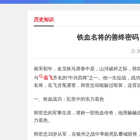
历史知识
铁血名将的善终密码
2
南宋初年，金戈铁马席卷中原，山河破碎之际，韩
与
岳飞
齐名的“中兴四将”之一。他一生征战，战
名将，岳飞含冤遇害，韩世忠却能躲过暗算，这背
一、铁血战功：乱世中的实力底色
韩世忠的军事生涯，堪称一部热血传奇，他用赫赫
力底色。
韩世忠18岁从军，在银州之战中率敢死队攀城斩将