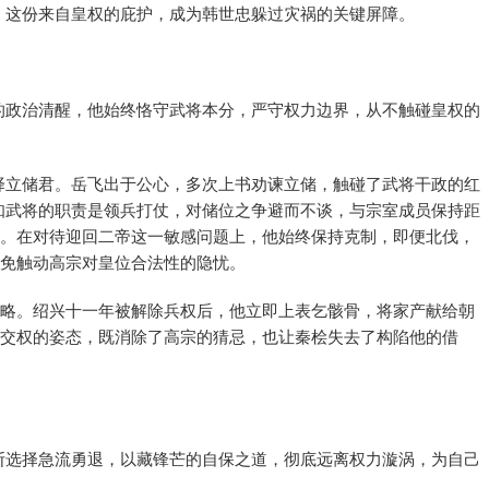
，这份来自皇权的庇护，成为韩世忠躲过灾祸的关键屏障。
的政治清醒，他始终恪守武将本分，严守权力边界，从不触碰皇权的
择立储君。岳飞出于公心，多次上书劝谏立储，触碰了武将干政的红
知武将的职责是领兵打仗，对储位之争避而不谈，与宗室成员保持距
实。在对待迎回二帝这一敏感问题上，他始终保持克制，即便北伐，
避免触动高宗对皇位合法性的隐忧。
策略。绍兴十一年被解除兵权后，他立即上表乞骸骨，将家产献给朝
动交权的姿态，既消除了高宗的猜忌，也让秦桧失去了构陷他的借
断选择急流勇退，以藏锋芒的自保之道，彻底远离权力漩涡，为自己