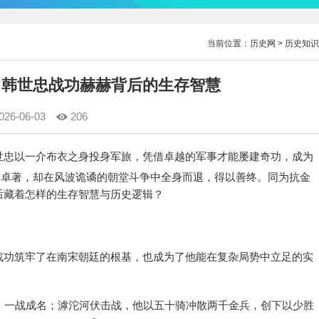
当前位置：
历史网
>
历史知识
 韩世忠战功赫赫背后的生存智慧
026-06-03
206
世忠以一介布衣之身投身军旅，凭借卓越的军事才能屡建奇功，成为
功卓著，却在风波诡谲的朝堂斗争中全身而退，得以善终。同为抗金
后藏着怎样的生存智慧与历史逻辑？
战功筑牢了在南宋朝廷的根基，也成为了他能在复杂局势中立足的实
，一战成名；滹沱河伏击战，他以五十骑冲散两千金兵，创下以少胜