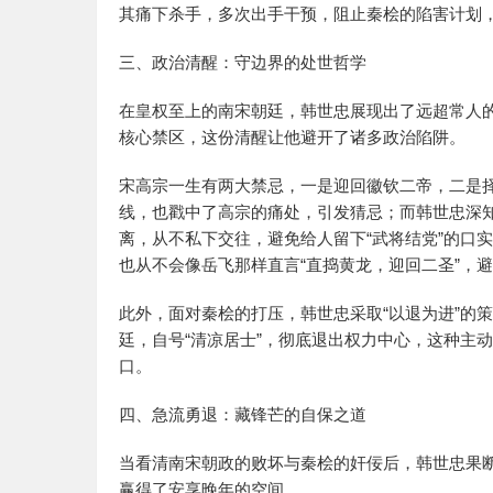
其痛下杀手，多次出手干预，阻止秦桧的陷害计划
三、政治清醒：守边界的处世哲学
在皇权至上的南宋朝廷，韩世忠展现出了远超常人
核心禁区，这份清醒让他避开了诸多政治陷阱。
宋高宗一生有两大禁忌，一是迎回徽钦二帝，二是
线，也戳中了高宗的痛处，引发猜忌；而韩世忠深
离，从不私下交往，避免给人留下“武将结党”的口
也从不会像岳飞那样直言“直捣黄龙，迎回二圣”，
此外，面对秦桧的打压，韩世忠采取“以退为进”的
廷，自号“清凉居士”，彻底退出权力中心，这种主
口。
四、急流勇退：藏锋芒的自保之道
当看清南宋朝政的败坏与秦桧的奸佞后，韩世忠果
赢得了安享晚年的空间。