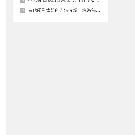
古代阉割太监的方法介绍：绳系法与揉捏法