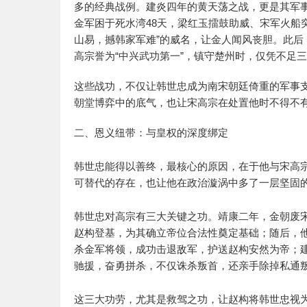
多的经典战例。建炎四年的黄天荡之战，更是其军
金军困于死水湾48天，梁红玉擂鼓助威、宋军火船
山易，撼韩家军难”的威名，让金人闻风丧胆。此后
高宗誉为“中兴武功第一”，镇守楚州时，仅凭不足
这些战功，不仅让韩世忠成为南宋朝廷倚重的军事
朝堂博弈中的底气，也让宋高宗在处置他时不得不
二、恩义纽带：与皇权的深度绑定
韩世忠能得以善终，最核心的原因，在于他与宋高
可替代的存在，也让他在政治漩涡中多了一层坚固
韩世忠对高宗有三大关键之功。靖康二年，金朝废
赵构登基，为其确立帝位合法性奠定基础；随后，
杀金军将领，成功击退敌军，护送赵构安然为帝；
驰援，奋勇拼杀，不仅诛杀叛首，还亲手除掉私通
这三大功劳，尤其是救驾之功，让赵构将韩世忠视