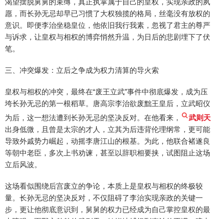
渴望摆脱舅舅的束缚，真正执掌属于自己的皇权，实现亲政的夙
愿，而长孙无忌却早已习惯了大权独揽的格局，丝毫没有放权的
意识。即便李治坐稳皇位，他依旧我行我素，忽视了君主的尊严
与诉求，让皇权与相权的博弈悄然升温，为日后的悲剧埋下了伏
笔。
三、冲突爆发：立后之争成为权力清算的导火索
皇权与相权的冲突，最终在“废王立武”事件中彻底爆发，成为压
垮长孙无忌的第一根稻草。唐高宗李治欲废黜王皇后，立武昭仪
为后，这一想法遭到长孙无忌的坚决反对。在他看来，
武则天
出身低微，且曾是太宗的才人，立其为后违背伦理纲常，更可能
导致外戚势力崛起，动摇李唐江山的根基。为此，他联合褚遂良
等朝中老臣，多次上书劝谏，甚至以辞职相要挟，试图阻止这场
立后风波。
这场看似围绕后宫废立的争论，本质上是皇权与相权的终极较
量。长孙无忌的坚决反对，不仅阻碍了李治实现亲政的关键一
步，更让他彻底意识到，舅舅的权力已经成为自己掌控皇权的最