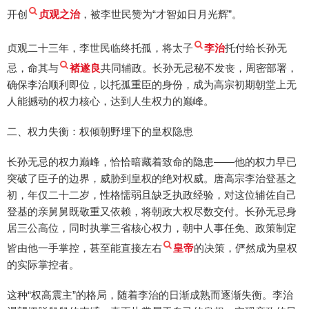
开创
贞观之治
，被李世民赞为“才智如日月光辉”。
贞观二十三年，李世民临终托孤，将太子
李治
托付给长孙无
忌，命其与
褚遂良
共同辅政。长孙无忌秘不发丧，周密部署，
确保李治顺利即位，以托孤重臣的身份，成为高宗初期朝堂上无
人能撼动的权力核心，达到人生权力的巅峰。
二、权力失衡：权倾朝野埋下的皇权隐患
长孙无忌的权力巅峰，恰恰暗藏着致命的隐患——他的权力早已
突破了臣子的边界，威胁到皇权的绝对权威。唐高宗李治登基之
初，年仅二十二岁，性格懦弱且缺乏执政经验，对这位辅佐自己
登基的亲舅舅既敬重又依赖，将朝政大权尽数交付。长孙无忌身
居三公高位，同时执掌三省核心权力，朝中人事任免、政策制定
皆由他一手掌控，甚至能直接左右
皇帝
的决策，俨然成为皇权
的实际掌控者。
这种“权高震主”的格局，随着李治的日渐成熟而逐渐失衡。李治