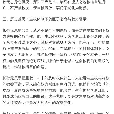
孙无忌身心俱疲，深知回天乏术，最终在流放之地被逼自缢身
亡，家产被抄没，亲属被流放，满门荣光化为泡影。
五、历史反思：皇权体制下的臣子宿命与权力警示
长孙无忌的悲剧，从来不是个人的偶然，而是封建皇权体制下权
力失衡的必然产物。他一生忠心耿耿，为李唐江山鞠躬尽瘁，甚
至从未有过谋逆之心，其反对立武则天为后，也完全出于维护皇
权正统与李唐基业的初心。然而，在皇权至上的封建体制下，臣
子的权力无论多大，都必须依附于皇权，恪守臣子的本分，一旦
权力触及皇权的绝对底线，哪怕出于忠诚，也会被视为对皇权的
挑战，难逃被清算的命运。
长孙无忌手握重权，却未能及时收敛锋芒，未能看清皇权与相权
的微妙平衡，更未能在权力巅峰时急流勇退。他辅佐李治登基的
功绩，最终成为皇权猜忌的根源；他倾尽一生守护的李唐江山，
最终成为压垮自己的枷锁。这份悲剧，既是封建皇权对功高之臣
的无情绞杀，也是权力对人性的深刻异化。
长孙无忌的一生，是功臣的传奇，更是权力的悲歌。他用一生的