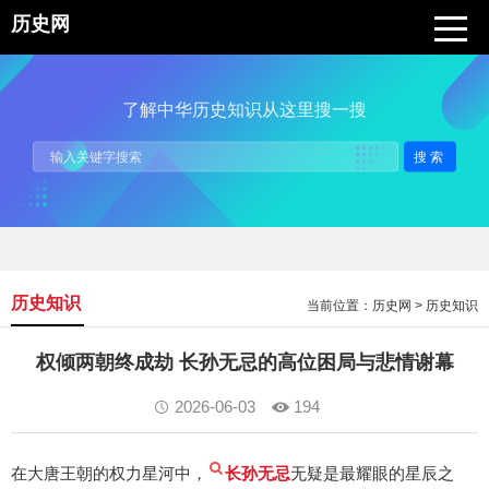
历史网
了解中华历史知识从这里搜一搜
搜索
历史知识
当前位置：
历史网
>
历史知识
权倾两朝终成劫 长孙无忌的高位困局与悲情谢幕
2026-06-03
194
在大唐王朝的权力星河中，
长孙无忌
无疑是最耀眼的星辰之