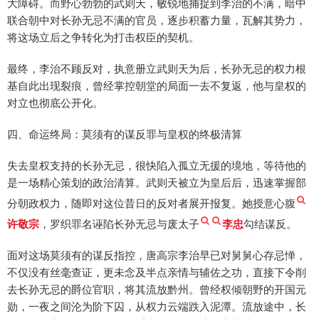
大障碍。而野心勃勃的武则天，敏锐地捕捉到李治的不满，暗中
联合朝中对长孙无忌不满的官员，逐步积蓄力量，瓦解其势力，
将这场立后之争转化为打击权臣的契机。
最终，李治不顾反对，执意册立武则天为后，长孙无忌的权力根
基自此出现裂痕，曾经掌控朝堂的局面一去不复返，他与皇权的
对立也彻底公开化。
四、命运终局：莫须有的谋反罪与皇权的终极清算
失去皇权支持的长孙无忌，很快陷入孤立无援的境地，等待他的
是一场精心策划的政治清算。武则天被立为皇后后，迅速掌握部
分朝政权力，随即对这位昔日的反对者展开报复。她授意心腹
许敬宗
，罗织罪名诬陷长孙无忌与废太子
李忠
勾结谋反。
面对这场莫须有的谋反指控，唐高宗李治早已对舅舅心存忌惮，
不仅没有丝毫查证，更未念及半点亲情与辅佐之功，直接下令削
去长孙无忌的爵位官职，将其流放黔州。曾经权倾朝野的开国元
勋，一夜之间沦为阶下囚，从权力云端跌入泥潭。流放途中，长