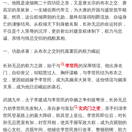
一。他既是凌烟阁二十四功臣之首，又是唐太宗的布衣之交、唐
高宗的亲舅舅，一生辅佐两代帝王，为大唐的开国与盛世筑牢根
基。然而，这位权倾两朝的元勋，最终却落得削爵流放、自缢身
亡的凄惨结局。从权倾天下到身败名裂，长孙无忌的命运转折，
不仅是个人荣辱的沉浮，更折射出封建皇权体制下，权力与忠
诚、亲情与猜忌交织的残酷真相。
一、功勋卓著：从布衣之交到托孤重臣的权力崛起
长孙无忌的权力之路，始于与
李世民
的深厚情谊。他出身名
门，自幼丧父，却聪慧过人、胸怀谋略，与李世民结为布衣之
交，更因姐姐嫁予李世民，成为其嫡亲大舅哥。这份情谊与姻亲
关系，成为他日后崛起的基石。
武德九年，太子李建成与李世民的夺嫡之争剑拔弩张，长孙无忌
力劝李世民先发制人，亲自参与策划
玄武门之变
，亲手扫清李
世民登基路上的最大障碍，助其登上皇位。李世民即位后，对长
孙无忌恩宠有加，封官拜相，使其手握军政大权，成为贞观朝的
核心支柱。贞观年间，他辅佐李世民推行改革、整顿朝纲，助力