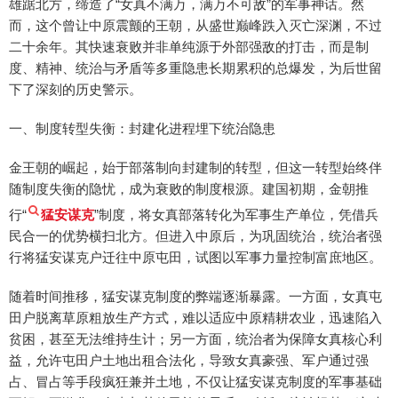
雄踞北方，缔造了“女真不满万，满万不可敌”的军事神话。然
而，这个曾让中原震颤的王朝，从盛世巅峰跌入灭亡深渊，不过
二十余年。其快速衰败并非单纯源于外部强敌的打击，而是制
度、精神、统治与矛盾等多重隐患长期累积的总爆发，为后世留
下了深刻的历史警示。
一、制度转型失衡：封建化进程埋下统治隐患
金王朝的崛起，始于部落制向封建制的转型，但这一转型始终伴
随制度失衡的隐忧，成为衰败的制度根源。建国初期，金朝推
行“
猛安谋克
”制度，将女真部落转化为军事生产单位，凭借兵
民合一的优势横扫北方。但进入中原后，为巩固统治，统治者强
行将猛安谋克户迁往中原屯田，试图以军事力量控制富庶地区。
随着时间推移，猛安谋克制度的弊端逐渐暴露。一方面，女真屯
田户脱离草原粗放生产方式，难以适应中原精耕农业，迅速陷入
贫困，甚至无法维持生计；另一方面，统治者为保障女真核心利
益，允许屯田户土地出租合法化，导致女真豪强、军户通过强
占、冒占等手段疯狂兼并土地，不仅让猛安谋克制度的军事基础