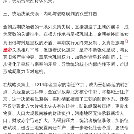
深，统治合法性持续流失。
三、统治决策失误：内耗与战略误判的双重打击
金朝后期统治者的一系列决策失误，直接加速了王朝的崩塌，成
为衰败的关键推手。在权力传承与皇权巩固上，金朝始终面临女
真旧俗与封建皇权的矛盾。早期实行兄终弟及制，女真贵族与
皇帝
关系相对平等，但随着汉化加深，皇帝不断强化皇权，与女
真旧俗产生冲突。章宗为巩固权力，加强对诸皇叔的防范，进一
步激化了皇权与宗室的矛盾，导致统治核心内部内耗不断，难以
形成凝聚力应对危机。
在战略决策上，1214年金宣宗的南迁汴京，成为王朝命运的转折
点。为躲避蒙古兵锋，金宣宗放弃北方核心中都，将都城迁往汴
京，这一决策看似避祸，实则彻底摧毁了王朝的防御体系。迁都
不仅导致北方大片领土失去有效统控，防御纵深被压缩，更带来
物资、人口大规模南移的财政负担，河南地区无法承载新增人
口，财政赤字迅速扩大。为缓解压力，统治者横征暴敛，加倍征
收赋税，侵占土地安置南迁军户，进一步激化社会矛盾。更致命