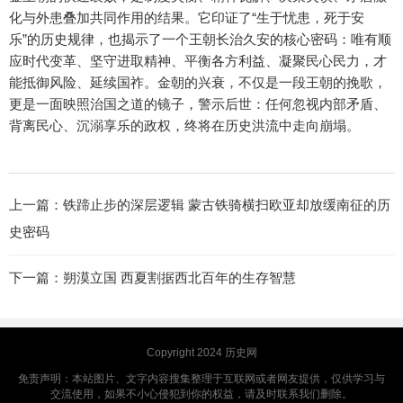
化与外患叠加共同作用的结果。它印证了“生于忧患，死于安
乐”的历史规律，也揭示了一个王朝长治久安的核心密码：唯有顺
应时代变革、坚守进取精神、平衡各方利益、凝聚民心民力，才
能抵御风险、延续国祚。金朝的兴衰，不仅是一段王朝的挽歌，
更是一面映照治国之道的镜子，警示后世：任何忽视内部矛盾、
背离民心、沉溺享乐的政权，终将在历史洪流中走向崩塌。
上一篇：
铁蹄止步的深层逻辑 蒙古铁骑横扫欧亚却放缓南征的历
史密码
下一篇：
朔漠立国 西夏割据西北百年的生存智慧
Copyright 2024
历史网
免责声明：本站图片、文字内容搜集整理于互联网或者网友提供，仅供学习与
交流使用，如果不小心侵犯到你的权益，请及时联系我们删除。