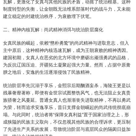
瓦解，更激化了女真与其他民族的矛盾，动摇了统治根基。这种
制度转型的失衡，让金朝既无法维系部落时代的战斗力，又未能
建立稳定的封建统治秩序，为衰败埋下伏笔。
二、精神内核瓦解：尚武精神消弭与统治阶层腐化
女真民族的崛起，依赖“戆朴勇鸷”的尚武精神与进取意志，但入
主中原后，这种精神内核迅速瓦解，成为王朝衰败的精神诱因。
建国初期，女真人在恶劣的北方环境中磨砺出顽强勇武的品格，
为反抗辽国压迫、开疆拓土凝聚起强大力量。然而，占据中原膏
腴之地后，安逸的生活逐渐侵蚀了民族精神。
统治阶层率先沉溺于享乐，金熙宗后期酗酒妄杀，海陵王更是以
残暴奢靡著称，即便有金世宗试图整饬风气，也无法阻止女真贵
族骄奢之风蔓延。普通女真人也渐渐丧失进取精神，不再以勇武
为荣，转而追求安逸享乐，昔日支撑金朝崛起的尚武传统彻底崩
塌。与此同时，统治者将“保障女真利益”置于国家治理之上，形
成狭隘的民族主义取向，不仅忽视其他民族的合理诉求，更压制
了先进生产关系的发展，导致统治阶层与底层民众的隔阂日益加