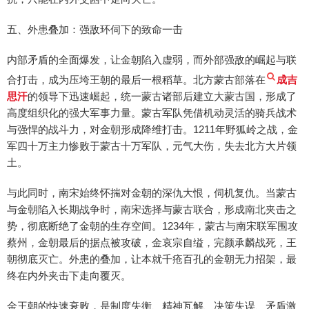
五、外患叠加：强敌环伺下的致命一击
内部矛盾的全面爆发，让金朝陷入虚弱，而外部强敌的崛起与联
合打击，成为压垮王朝的最后一根稻草。北方蒙古部落在
成吉
思汗
的领导下迅速崛起，统一蒙古诸部后建立大蒙古国，形成了
高度组织化的强大军事力量。蒙古军队凭借机动灵活的骑兵战术
与强悍的战斗力，对金朝形成降维打击。1211年野狐岭之战，金
军四十万主力惨败于蒙古十万军队，元气大伤，失去北方大片领
土。
与此同时，南宋始终怀揣对金朝的深仇大恨，伺机复仇。当蒙古
与金朝陷入长期战争时，南宋选择与蒙古联合，形成南北夹击之
势，彻底断绝了金朝的生存空间。1234年，蒙古与南宋联军围攻
蔡州，金朝最后的据点被攻破，金哀宗自缢，完颜承麟战死，王
朝彻底灭亡。外患的叠加，让本就千疮百孔的金朝无力招架，最
终在内外夹击下走向覆灭。
金王朝的快速衰败，是制度失衡、精神瓦解、决策失误、矛盾激