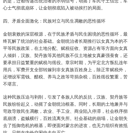
的是，迁都传递出统治者的示弱信号，动摇了军民守土信念，军
心士气彻底崩坏，让金朝彻底陷入被动挨打的局面。
四、矛盾全面激化：民族对立与民生凋敝的恶性循环
金朝衰败的深层根源，在于民族矛盾与民生困境的恶性循环，最
终瓦解了统治的社会基础。金朝统治者长期推行以女真为本的不
平等民族政策，在土地分配、赋税征收、资源占有等方面向女真
人倾斜，汉族、契丹族等其他民族不仅土地被女真豪强蚕食，还
要承担日益繁重的赋税与徭役。章宗时期，为平定北方叛乱连年
用兵，军费开支全部转嫁到非女真族百姓身上，除正常赋税外，
还增设军需钱、醋税、养马之政等苛捐杂税，百姓徭役繁重，苦
不堪言。
这种民族压迫与剥削，引发了各族人民的反抗，汉族、契丹族等
民族纷纷起义，动摇了金朝统治根基。同时，长期的土地兼并与
苛政导致民生凋敝，农业、手工业、商业陷入停滞，社会秩序彻
底崩溃，盗贼横行，百姓流离失所。社会基础的崩塌，让金朝失
去了抵御危机的根基，即便面对蒙古的进攻，也无力组织有效抵
抗，只能在内外交困中走向灭亡。