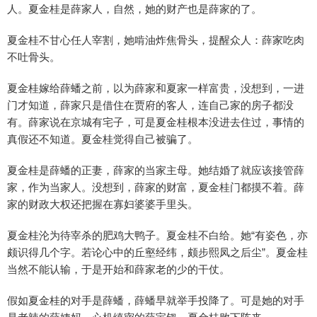
人。夏金桂是薛家人，自然，她的财产也是薛家的了。
夏金桂不甘心任人宰割，她啃油炸焦骨头，提醒众人：薛家吃肉
不吐骨头。
夏金桂嫁给薛蟠之前，以为薛家和夏家一样富贵，没想到，一进
门才知道，薛家只是借住在贾府的客人，连自己家的房子都没
有。薛家说在京城有宅子，可是夏金桂根本没进去住过，事情的
真假还不知道。夏金桂觉得自己被骗了。
夏金桂是薛蟠的正妻，薛家的当家主母。她结婚了就应该接管薛
家，作为当家人。没想到，薛家的财富，夏金桂门都摸不着。薛
家的财政大权还把握在寡妇婆婆手里头。
夏金桂沦为待宰杀的肥鸡大鸭子。夏金桂不白给。她“有姿色，亦
颇识得几个字。若论心中的丘壑经纬，颇步熙凤之后尘”。夏金桂
当然不能认输，于是开始和薛家老的少的干仗。
假如夏金桂的对手是薛蟠，薛蟠早就举手投降了。可是她的对手