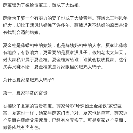
薛宝钗为了嫁给贾宝玉，熬成了大姑娘。
薛蟠为了娶一个有实力的妻子也成了大龄青年。薛蟠比王熙凤年
纪大，却比王熙凤结婚晚了许多年。薛蟠迟迟不结婚的原因是没
有找到合适的姑娘。
夏金桂是薛蟠相中的姑娘，也是薛姨妈相中的人家。夏家比薛家
有地位，有影响力，更重要的是夏家没儿子，假如老太太归天，
偌大家私都属于夏金桂。夏金桂嫁给谁，谁就会接收夏家。这个
买卖只赚不赔，夏金桂就是薛家眼里的肥鸡大鸭子。
为什么夏家是肥鸡大鸭子?
第一、夏家非常的富贵。
香菱说了夏家的富贵程度。薛家号称“珍珠如土金如铁”家资巨
富。夏家也一样，她家与薛家门当户对。夏家也是皇商。薛家这
个皇商在薛蟠父亲死后，已经有名无实了。可是夏家这个皇商，
做得依然有声有色。