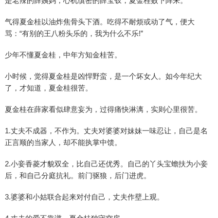
是老辣的薛姨妈，心机缜密的薛宝钗，夏金桂败下阵来。
气得夏金桂以油炸焦骨头下酒。吃得不耐烦或动了气，便大
骂：“有别的王八粉头乐的，我为什么不乐!”
少年不懂夏金桂，中年方知金桂苦。
小时候，觉得夏金桂是凶悍野蛮，是一个坏女人。如今年纪大
了，才知道，夏金桂很苦。
夏金桂在薛家看似肆意妄为，过得痛快淋漓，实则心里很苦。
1.丈夫不成器，不作为。丈夫对婆婆对妹妹一味忍让，自己是名
正言顺的当家人，却不能执掌中馈。
2.小妾香菱才貌双全，比自己还优秀。自己的丫头宝蟾扶为小妾
后，和自己分庭抗礼。前门驱狼，后门进虎。
3.婆婆和小姑联合起来对付自己，丈夫作壁上观。