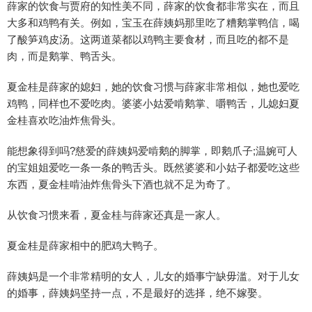
薛家的饮食与贾府的知性美不同，薛家的饮食都非常实在，而且
大多和鸡鸭有关。例如，宝玉在薛姨妈那里吃了糟鹅掌鸭信，喝
了酸笋鸡皮汤。这两道菜都以鸡鸭主要食材，而且吃的都不是
肉，而是鹅掌、鸭舌头。
夏金桂是薛家的媳妇，她的饮食习惯与薛家非常相似，她也爱吃
鸡鸭，同样也不爱吃肉。婆婆小姑爱啃鹅掌、嚼鸭舌，儿媳妇夏
金桂喜欢吃油炸焦骨头。
能想象得到吗?慈爱的薛姨妈爱啃鹅的脚掌，即鹅爪子;温婉可人
的宝姐姐爱吃一条一条的鸭舌头。既然婆婆和小姑子都爱吃这些
东西，夏金桂啃油炸焦骨头下酒也就不足为奇了。
从饮食习惯来看，夏金桂与薛家还真是一家人。
夏金桂是薛家相中的肥鸡大鸭子。
薛姨妈是一个非常精明的女人，儿女的婚事宁缺毋滥。对于儿女
的婚事，薛姨妈坚持一点，不是最好的选择，绝不嫁娶。