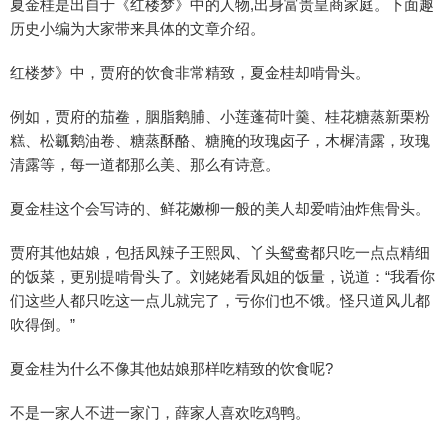
夏金桂是出自于《红楼梦》中的人物,出身富贵皇商家庭。下面趣
历史小编为大家带来具体的文章介绍。
红楼梦》中，贾府的饮食非常精致，夏金桂却啃骨头。
例如，贾府的茄鲞，胭脂鹅脯、小莲蓬荷叶羹、桂花糖蒸新栗粉
糕、松瓤鹅油卷、糖蒸酥酪、糖腌的玫瑰卤子，木樨清露，玫瑰
清露等，每一道都那么美、那么有诗意。
夏金桂这个会写诗的、鲜花嫩柳一般的美人却爱啃油炸焦骨头。
贾府其他姑娘，包括凤辣子王熙凤、丫头鸳鸯都只吃一点点精细
的饭菜，更别提啃骨头了。刘姥姥看凤姐的饭量，说道：“我看你
们这些人都只吃这一点儿就完了，亏你们也不饿。怪只道风儿都
吹得倒。”
夏金桂为什么不像其他姑娘那样吃精致的饮食呢?
不是一家人不进一家门，薛家人喜欢吃鸡鸭。