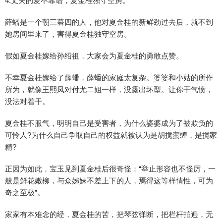
4.丈夫的爱不靠谱，夏金桂独守空房。
薛蟠是一个朝三暮四的人，他对夏金桂的新鲜劲过去后，就不到
她房间里来了，害得夏金桂独守空房。
假如夏金桂嫁给孙绍祖，大家会为夏金桂的勇敢点赞。
不幸夏金桂嫁给了薛蟠，薛蟠的家庭太复杂。婆婆和小姑的所作
所为，就像王熙凤对付尤二姐一样，没露出坏型。让你干气愤，
没法对着干。
夏金桂不服气，明明自己是受害者，为什么婆婆成为了被欺负的
可怜人?为什么自己争取自己的权益就被认为是胡搅蛮缠，是搅家
精?
正因为如此，宝玉见到夏金桂后很奇怪：“举止形容也不怪厉，一
般是鲜花嫩柳，与众姊妹不差上下的人，焉得这等样情性，可为
奇之至极”。
家家有本难念的经，夏金桂的苦，把琴弦弹断，把栏杆拍遍，无