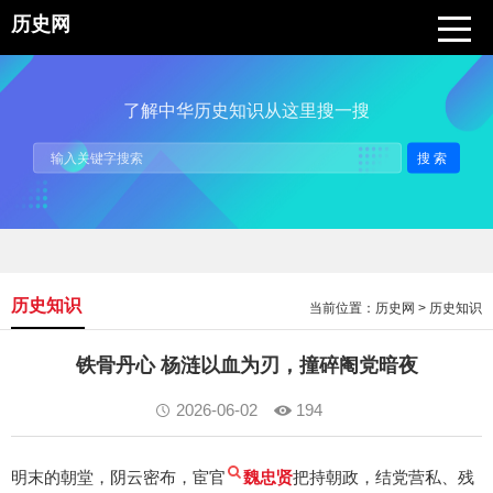
历史网
了解中华历史知识从这里搜一搜
搜索
历史知识
当前位置：
历史网
>
历史知识
铁骨丹心 杨涟以血为刃，撞碎阉党暗夜
2026-06-02
194
明末的朝堂，阴云密布，宦官
魏忠贤
把持朝政，结党营私、残