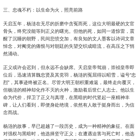
三、忠魂不朽：以生命为火，照亮前路
天启五年，杨涟在无尽的折磨中含冤而死，这位大明最硬的文官
骨头，终究没能等到正义的曙光。但他的死，如同一道惊雷，震
醒了沉睡的朝野，民间悲愤交加，有良知的文人墨客以诗词文章
悼念，对阉党的痛恨与对朝廷的失望交织成暗流，在高压之下悄
然涌动。
正义或许会迟到，但永远不会缺席。天启皇帝驾崩，崇祯皇帝即
位后，迅速清算魏忠贤及其党羽，杨涟的冤屈得以昭雪，谥号“忠
烈”，其事迹终被正名。尽管大明王朝积重难返，最终走向覆灭，
但杨涟的精神却化作不灭的火种，激励着后世仁人志士。他以生
命为代价，捍卫了正义与真理，在黑暗的时代竖起一座精神丰
碑，让人们看到，即便身处绝境，依然有人敢于挺身而出，为信
念而战。
杨涟的故事，早已超越了一段历史，成为一种精神的象征。在面
对强权与黑暗时，他选择坚守正义；在遭遇迫害与死亡时，他选