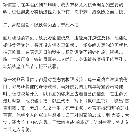
颗惊雷，在黑暗的朝堂炸响，成为东林党人抗争阉党的重要旗
帜，也让魏忠贤将杨涟视为眼中钉、肉中刺，必欲除之而后快。
二、身陷囹圄：以铁骨为盾，宁死不屈
面对杨涟的弹劾，魏忠贤恼羞成怒，迅速展开疯狂反扑。他诬陷
杨涟贪污受贿，将其投入锦衣卫诏狱，一场惨绝人寰的迫害就此
拉开帷幕。在暗无天日的狱中，杨涟遭受了钢针作刷、铜锤击
胸、土袋压身、铁钉贯耳等非人酷刑，身体被折磨得千疮百孔，
却始终坚守气节，拒不认罪。
每一次刑讯逼供，都是对意志的极限考验；每一道鲜血淋漓的伤
口，都见证着他的铮铮铁骨。当奸佞妄图用屈辱与痛苦击垮他
时，杨涟咬紧牙关，以不屈的姿态宣告着自己的信念。在生命的
最后时刻，他咬破手指，以血代墨，写下《狱中血书》，喊出“雷
霆雨露，莫非天恩，仁义一生，死于诏狱，难言不得死所”的悲壮
宣言。他将个人的冤屈与磨难，归于对国家的忠诚，用“大笑，大
笑，还大笑！刀砍东风，于我何有哉”的豪迈，笑对生死，将忠义
气节刻入骨髓。