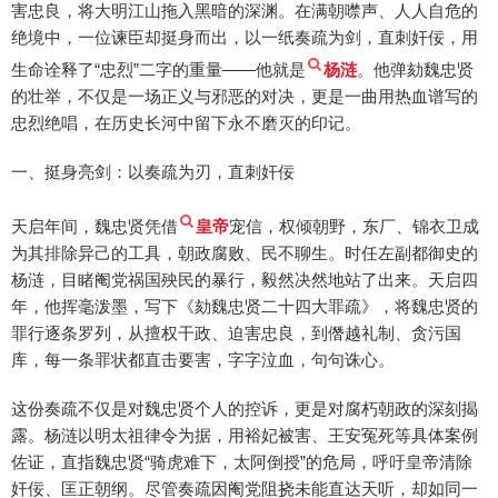
害忠良，将大明江山拖入黑暗的深渊。在满朝噤声、人人自危的
绝境中，一位谏臣却挺身而出，以一纸奏疏为剑，直刺奸佞，用
生命诠释了“忠烈”二字的重量——他就是
杨涟
。他弹劾魏忠贤
的壮举，不仅是一场正义与邪恶的对决，更是一曲用热血谱写的
忠烈绝唱，在历史长河中留下永不磨灭的印记。
一、挺身亮剑：以奏疏为刃，直刺奸佞
天启年间，魏忠贤凭借
皇帝
宠信，权倾朝野，东厂、锦衣卫成
为其排除异己的工具，朝政腐败、民不聊生。时任左副都御史的
杨涟，目睹阉党祸国殃民的暴行，毅然决然地站了出来。天启四
年，他挥毫泼墨，写下《劾魏忠贤二十四大罪疏》，将魏忠贤的
罪行逐条罗列，从擅权干政、迫害忠良，到僭越礼制、贪污国
库，每一条罪状都直击要害，字字泣血，句句诛心。
这份奏疏不仅是对魏忠贤个人的控诉，更是对腐朽朝政的深刻揭
露。杨涟以明太祖律令为据，用裕妃被害、王安冤死等具体案例
佐证，直指魏忠贤“骑虎难下，太阿倒授”的危局，呼吁皇帝清除
奸佞、匡正朝纲。尽管奏疏因阉党阻挠未能直达天听，却如同一