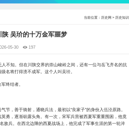
当前位置：
历史网
>
历史知识
川陕 吴玠的十万金军噩梦
026-05-30
197
无人不知。但在川陕交界的崇山峻岭之间，还有一位与岳飞齐名的抗
顶级名将打得溃不成军。这个人叫吴玠。
金军终结者。
气节，善于骑射，通晓兵法，最初以“良家子”的身份入伍泾原路。
战英勇，逐渐崭露头角。有一次，宋军兵营被西夏军重重围困，他竟
6名敌兵。在西北边陲的西夏战场上，他完成了军事生涯的第一轮淬