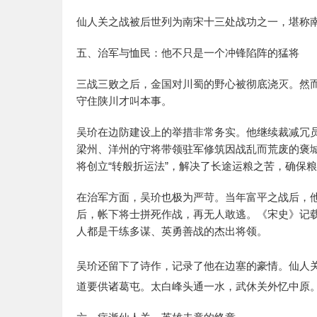
仙人关之战被后世列为南宋十三处战功之一，堪称
五、治军与恤民：他不只是一个冲锋陷阵的猛将
三战三败之后，金国对川蜀的野心被彻底浇灭。然
守住陕川才叫本事。
吴玠在边防建设上的举措非常务实。他继续裁减冗
梁州、洋州的守将带领驻军修筑因战乱而荒废的褒
将创立“转般折运法”，解决了长途运粮之苦，确保
在治军方面，吴玠也极为严苛。当年富平之战后，
后，帐下将士拼死作战，再无人敢逃。《宋史》记载
人都是干练多谋、英勇善战的杰出将领。
吴玠还留下了诗作，记录了他在边塞的豪情。仙人
道要供诸葛屯。太白峰头通一水，武休关外忆中原。