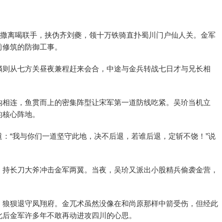
术与撒离喝联手，挟伪齐刘夔，领十万铁骑直扑蜀川门户仙人关。金军
前修筑的防御工事。
璘则从七方关昼夜兼程赶来会合，中途与金兵转战七日才与兄长相
钩相连，鱼贯而上的密集阵型让宋军第一道防线吃紧。吴玠当机立
的核心阵地。
：“我与你们一道坚守此地，决不后退，若谁后退，定斩不饶！”说
，持长刀大斧冲击金军两翼。当夜，吴玠又派出小股精兵偷袭金营，
，狼狈退守凤翔府。金兀术虽然没像在和尚原那样中箭受伤，但经此
此后金军许多年不敢再动进攻四川的心思。