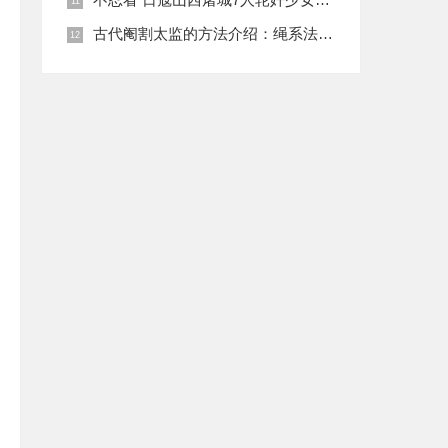
古代阉割太监的方法介绍：绳系法与揉捏法