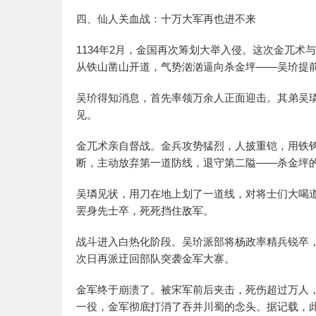
四、仙人关血战：十万大军再也进不来
1134年2月，金国再次筹划大举入侵。这次金兀
从铁山凿山开道，气势汹汹逼向杀金坪——吴玠提
吴玠得知消息，首先率领万余人正面迎击。其弟吴
见。
金兀术亲自督战。金兵攻势猛烈，人披重铠，用铁
断，主动放弃第一道防线，退守第二隘——杀金坪
吴璘见状，用刀在地上划了一道线，对将士们大喝道
罢身先士卒，死死挡住敌军。
战斗进入白热化阶段。吴玠派部将杨政率精兵锐卒
次日再派迂回部队突袭金军大寨。
金军终于崩溃了。被宋军前后夹击，死伤超过万人
一役，金军彻底打消了吞并川蜀的念头。据记载，