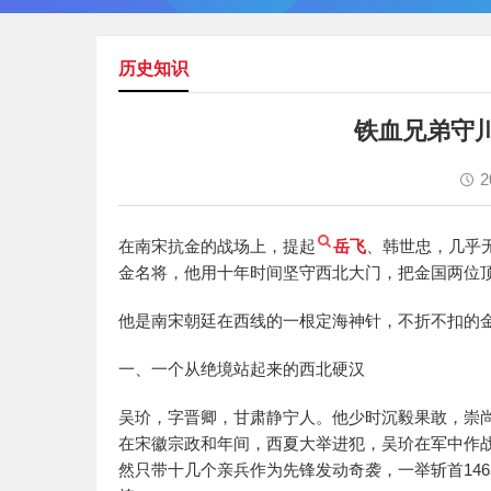
历史知识
铁血兄弟守
2
在南宋抗金的战场上，提起
岳飞
、韩世忠，几乎
金名将，他用十年时间坚守西北大门，把金国两位
他是南宋朝廷在西线的一根定海神针，不折不扣的
一、一个从绝境站起来的西北硬汉
吴玠，字晋卿，甘肃静宁人。他少时沉毅果敢，崇尚
在宋徽宗政和年间，西夏大举进犯，吴玠在军中作
然只带十几个亲兵作为先锋发动奇袭，一举斩首14