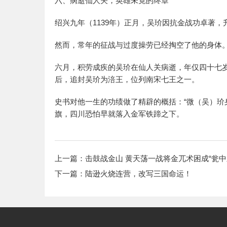
六、病逝仙人关，英雄未竟的终章
绍兴九年（1139年）正月，吴玠因抗金战功卓著
然而，常年的征战与过度操劳已经掏空了他的身体
六月，积劳成疾的吴玠在仙人关病逝，年仅四十七岁
后，追封吴玠为涪王，位列南宋七王之一。
史书对他一生的功绩做了精辟的概括：“微（吴）玠
旗，四川恐怕早就落入金军铁蹄之下。
上一篇：
击鼓战金山 黄天荡一战将金兀术困成“瓮
下一篇：
陆逊火烧连营，改写三国命运！