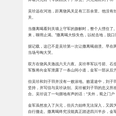
吴玠远在河池，距离饶风关足有三百余里。他没有
关。
当撒离喝看到关墙上守军的旗帜时，整个人愣住了
来，聊用止渴。”撒离喝大惊失色，以杖击地，脱口
据记载，这已不是吴玠第一次让撒离喝崩溃。早在
当场号啕大哭。
双方在饶风关激战六天六夜。吴玠率军以弓箭、石
军叛将向金军泄露了一条山间小道，金军一部从后
但吴玠和刘子羽并没有一败涂地。败退途中，刘子
坚持，并写信与吴玠诀别。吴玠被刘子羽的忠义所
合。吴玠说了一句掷地有声的话：“关外，蜀之门户
金军虽然攻入了兴元，但兵力始终无法深入，又因
自行撤走。撒离喝终究没能真正踏进四川半步，金军