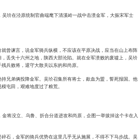
西，吴玠在泾原统制官曲端麾下清溪岭一战中击溃金军，大振宋军士
玠就曾谏言，说金军骑兵纵横，不应该在平原决战，应当在山上布阵
归，丢失十六州之地，陕西大部沦陷。就在全军溃败的废墟上，吴玠
千残兵败将，退守大散关以东的和尚原。
劫持兄弟俩投降金军。吴玠召集所有将士，歃血为盟，誓死报国。他
规模屯田，艰难地度过了粮荒。
），金将没立、乌鲁、折合分道进攻和尚原，企图一举拔掉这个卡在入
是碎石，金军的骑兵优势在这里几乎无从施展，不得不下马步战。吴