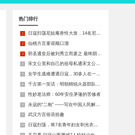
热门排行
日寇扫荡尼姑庵兽性大发，14名尼姑遭玷污后集体自焚
仙桃方言童谣顺口溜
郭圣通皇后被刘秀立而废之 最终阴丽华当上了皇后 那么她的五个儿子有何结局
宋文公竟和自己的祖母私通宋文公是如何死的
女学生逃难遭遇日寇，30多人在一所小校里被集体奸淫
千古第一笑话：明朝精锐火器部队亡于一只'鸡'
性妙老法师：60年安住茅篷的苦修者
永远的“二炮” ——写在中国人民解放军火箭军组建之际
武汉方言俗语拾趣
日寇扫荡，将7名青年妇女剥光衣裤在庙前糟蹋
不忍看 日寇山西屠城7人轮奸少女后揪双腿活活分尸