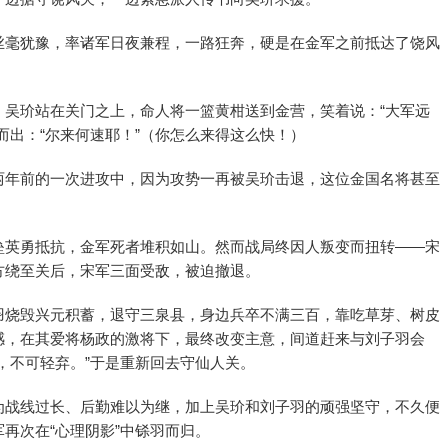
丝毫犹豫，率诸军日夜兼程，一路狂奔，硬是在金军之前抵达了饶风
。吴玠站在关门之上，命人将一篮黄柑送到金营，笑着说：“大军远
而出：“尔来何速耶！”（你怎么来得这么快！）
两年前的一次进攻中，因为攻势一再被吴玠击退，这位金国名将甚至
垒英勇抵抗，金军死者堆积如山。然而战局终因人叛变而扭转——宋
方绕至关后，宋军三面受敌，被迫撤退。
羽烧毁兴元积蓄，退守三泉县，身边兵卒不满三百，靠吃草芽、树皮
感，在其爱将杨政的激将下，最终改变主意，间道赶来与刘子羽会
，不可轻弃。”于是重新回去守仙人关。
为战线过长、后勤难以为继，加上吴玠和刘子羽的顽强坚守，不久便
再次在“心理阴影”中铩羽而归。