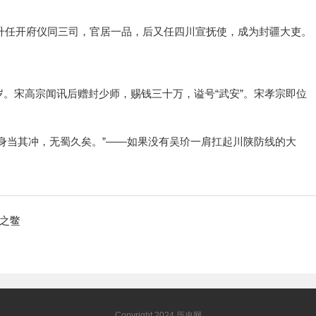
，升任开府仪同三司，官居一品，后又任四川宣抚使，成为封疆大吏。
。
。宋高宗闻讯后赠封少师，赐钱三十万，谥号“武安”。宋孝宗即位
身当其冲，无蜀久矣。”——如果没有吴玠一肩扛起川陕防线的大
中之鳖
Copyright 2024
历史网