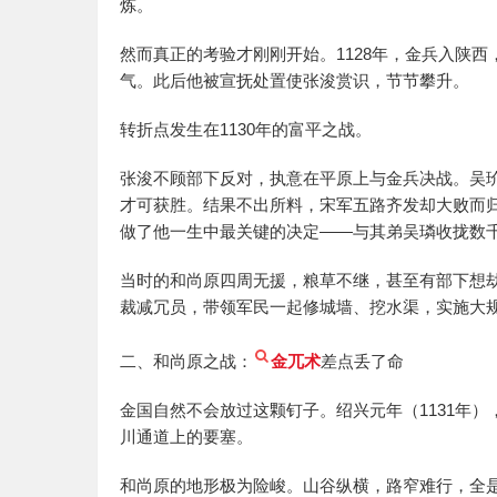
炼。
然而真正的考验才刚刚开始。1128年，金兵入陕
气。此后他被宣抚处置使张浚赏识，节节攀升。
转折点发生在1130年的富平之战。
张浚不顾部下反对，执意在平原上与金兵决战。吴
才可获胜。结果不出所料，宋军五路齐发却大败而
做了他一生中最关键的决定——与其弟吴璘收拢数
当时的和尚原四周无援，粮草不继，甚至有部下想
裁减冗员，带领军民一起修城墙、挖水渠，实施大
二、和尚原之战：
金兀术
差点丢了命
金国自然不会放过这颗钉子。绍兴元年（1131年
川通道上的要塞。
和尚原的地形极为险峻。山谷纵横，路窄难行，全