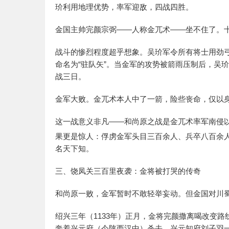
玠利用地理优势，率军迎敌，四战四胜。
金国主帅完颜宗弼——人称金兀术——坐不住了。
战斗的惨烈程度超乎想象。吴玠军令所有将士用劲
命名为“驻队矢”。当金军的攻势被箭雨压制后，吴
战三日。
金军大败。金兀术本人中了一箭，险些丧命，仅以
这一战意义非凡——和尚原之战是金兀术率军南侵
果更是惊人：俘虏金军头目三百余人、兵卒八百余
名天下知。
三、饶凤关三百里夜袭：金将被打哭的传奇
和尚原一败，金军暂时不敢轻举妄动。但金国对川
绍兴三年（1133年）正月，金将完颜撒离喝改变
奔着兴元府（今陕西汉中）杀去。兴元知府刘子羽