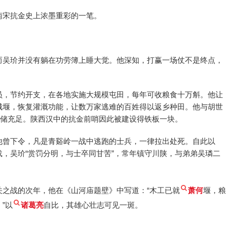
南宋抗金史上浓墨重彩的一笔。
而吴玠并没有躺在功劳簿上睡大觉。他深知，打赢一场仗不是终点，
员，节约开支，在各地实施大规模屯田，每年可收粮食十万斛。他让
城堰，恢复灌溉功能，让数万家逃难的百姓得以返乡种田。他与胡世
粮储充足。陕西汉中的抗金前哨因此被建设得铁板一块。
他曾下令，凡是青谿岭一战中逃跑的士兵，一律拉出处死。自此以
，吴玠“赏罚分明，与士卒同甘苦”，常年镇守川陕，与弟弟吴璘二
关之战的次年，他在《山河庙题壁》中写道：“木工已就
萧何
堰，粮
”以
诸葛亮
自比，其雄心壮志可见一斑。