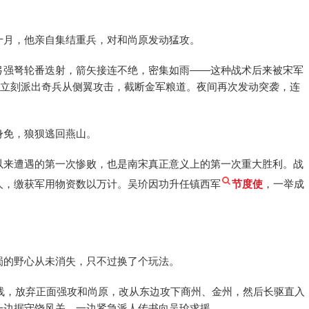
十月，他亲自集结重兵，对和尚原发动猛攻。
弓强弩轮番迭射，箭矢接连不绝，密集如雨——这种战术后来被宋军
玠立刻派出奇兵从侧翼攻击，截断金军粮道。夜间再次发动突袭，连
身免，狼狈逃回燕山。
以来遭遇的第一次惨败，也是南宋真正意义上的第一次重大胜利。战
人，缴获军用物资数以万计。吴玠因功升任镇西军
节度使
，一举成
蜀的野心从未消失，只不过换了个玩法。
路线，放弃正面强攻和尚原，改从东边攻下商州、金州，然后长驱直入
一边据守饶风关，一边紧急派人传书向吴玠求援。