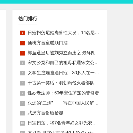
热门排行
日寇扫荡尼姑庵兽性大发，14名尼姑遭玷污后集体自焚
仙桃方言童谣顺口溜
郭圣通皇后被刘秀立而废之 最终阴丽华当上了皇后 那么她的五个儿子有何结局
宋文公竟和自己的祖母私通宋文公是如何死的
女学生逃难遭遇日寇，30多人在一所小校里被集体奸淫
千古第一笑话：明朝精锐火器部队亡于一只'鸡'
性妙老法师：60年安住茅篷的苦修者
永远的“二炮” ——写在中国人民解放军火箭军组建之际
武汉方言俗语拾趣
日寇扫荡，将7名青年妇女剥光衣裤在庙前糟蹋
不忍看 日寇山西屠城7人轮奸少女后揪双腿活活分尸