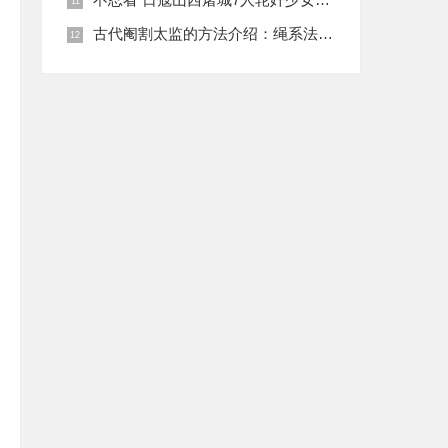
古代阉割太监的方法介绍：绳系法与揉捏法