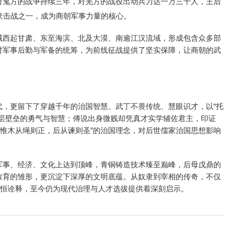
对鬼方的战争持续三年，对羌方的战役出动兵力达一万三千人，王后
伏击战之一，成为商朝军事力量的核心。
域西起甘肃、东至海滨、北及大漠、南逾江汉流域，形成包含众多部
对军事后勤与军备的统筹，为前线征战提供了坚实保障，让商朝的武
代，更留下了穿越千年的治国智慧。武丁不畏传统、慧眼识才，以“托
阶层壁垒的勇气与智慧；傅说出身微贱却凭真才实学辅佐君主，印证
”“惟木从绳则正，后从谏则圣”的治国理念，对后世儒家治国思想影响
军事、经济、文化上达到顶峰，青铜铸造技术臻至巅峰，后母戊鼎的
教育的雏形，更沉淀下深厚的文明底蕴。从奴隶到宰相的传奇，不仅
永恒诠释，至今仍为现代治理与人才选拔提供着深刻启示。