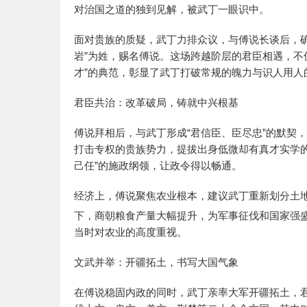
对治国之道的独到见解，被武丁一眼识中。
面对贵族的质疑，武丁力排众议，与傅说长谈后，
岩”为姓，赐名傅说。这场跨越阶层的君臣相遇，不
才”的典范，彰显了武丁打破常规的魄力与识人用人
君臣共治：改革破局，铸就中兴根基
傅说拜相后，与武丁形成“君信臣、臣尽忠”的默契
打击专权的贵族势力，提拔出身低微却有真才实学
己任”的施政纲领，让政令得以畅通。
经济上，傅说聚焦农业根本，建议武丁重新划分土
下，商朝粮食产量大幅提升，为军事征伐和国家强
当时对农业的高度重视。
文武并举：开疆拓土，书写大国气象
在傅说稳固内政的同时，武丁亲率大军开疆拓土，