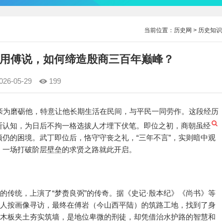
当前位置：
历史网
>
历史知识
用傅说，如何缔造殷商三百年巅峰？
026-05-29
199
亲为磨砺他，特意让他长期生活在民间，与平民一同劳作。这段经历
断认知，为日后不拘一格选拔人才埋下伏笔。即位之初，商朝虽经
仍的困境。武丁即位后，恪守守丧之礼，“三年不言”，实则暗中观
，一场打破阶层壁垒的求贤之路就此开启。
的传统，上演了“梦赉良弼”的传奇。据《史记·殷本纪》《尚书》等
命人按画像寻访，最终在傅岩（今山西平陆）的筑路工地，找到了身
用木板夹土夯实筑墙，是地位卑微的刑徒，却凭借治水护路的智慧和