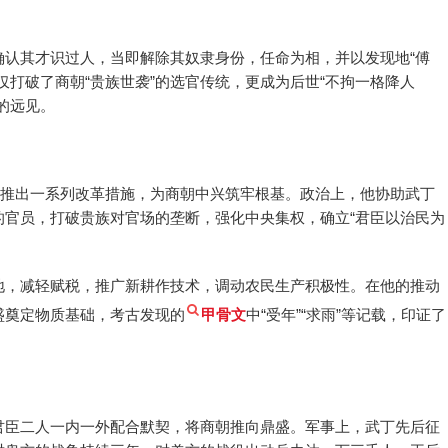
确认其才识过人，当即解除其奴隶身份，任命为相，并以发现地“傅
仅打破了商朝“贵族世袭”的选官传统，更成为后世“不拘一格降人
的远见。
，推出一系列改革措施，为商朝中兴筑牢根基。政治上，他协助武丁
的官员，打破贵族对官场的垄断，强化中央集权，确立“君臣以治民为
地，减轻赋税，推广新耕作技术，调动农民生产积极性。在他的推动
盛奠定物质基础，考古发现的
甲骨文
中“受年”“求雨”等记载，印证了
君臣二人一内一外配合默契，将商朝推向鼎盛。军事上，武丁先后征