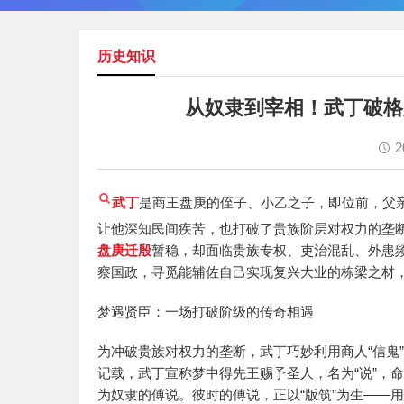
历史知识
从奴隶到宰相！武丁破格
2
武丁
是商王盘庚的侄子、小乙之子，即位前，父
让他深知民间疾苦，也打破了贵族阶层对权力的垄
盘庚迁殷
暂稳，却面临贵族专权、吏治混乱、外患频
察国政，寻觅能辅佐自己实现复兴大业的栋梁之材
梦遇贤臣：一场打破阶级的传奇相遇
为冲破贵族对权力的垄断，武丁巧妙利用商人“信鬼”
记载，武丁宣称梦中得先王赐予圣人，名为“说”，
为奴隶的傅说。彼时的傅说，正以“版筑”为生——