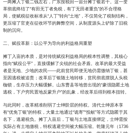
一两摊入丁银二钱左右，广东按税田一亩分摊丁银若干。这一变
革彻底终结了“有田无丁者免税，有丁无田者重负”的不合理格
局，使赋税征收标准从“人丁”转向“土地”，不仅简化了税制结构，
更压缩了官吏在征收环节的舞弊空间，从制度源头上铲除了旧税
制的沉疴。
二、赋役革新：以公平为导向的利益格局重塑
摊丁入亩的本质，是对传统赋役利益格局的根本性调整，其核心
指向“赋役公平”，直接缓解了尖锐的社会矛盾。改革的最大受益
者是无地、少地的农民——此前贫民即便无地仍需缴纳丁银，甚
至因逃税被追责；改革后丁银随土地转移，贫民彻底摆脱人头税
枷锁，生存压力大幅缓解。山东曹县等地曾出现的“豪强隐匿土地
逃税，下户穷民置地反蒙升户”的乱象，经改革后得到根本扭转。
与此同时，改革精准削弱了士绅阶层的特权。清代士绅原本享
有“优免丁银”的特权，大量土地通过“诡寄”“投献”等方式隐匿于其
名下，逃避税负。摊丁入亩后，丁银与土地直接绑定，士绅需按
实际占有土地缴税，特权逃避空间被大幅压缩。乾隆元年（1736