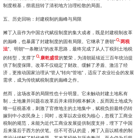
制度根基，彻底扭转了清初地方治理松散的局面。
五、历史回响：封建税制的巅峰与局限
摊丁入亩作为中国古代赋役制度的集大成者，既是封建税制改革
的巅峰，也暴露了封建制度的固有局限。它继承了唐朝“
两税
法
”、明朝“一条鞭法”的改革思路，最终完成了从人丁税到土地税
的转型，支撑了
康乾盛世
的繁荣，为清朝延续近三百年统治提
供了制度保障。改革不仅稳定了财政、缓解了矛盾、激活了经
济，更推动国家治理从“管人”转向“管地”，适应了农业社会的发展
需求，成为传统赋税制度的巅峰之作。
然而，这场改革的局限性也十分明显。它未触动封建土地私有
制，土地兼并问题在改革后并未得到根本解决，反而因土地成为
唯一征税基准，刺激了官僚地主的土地集中，赋税负担最终仍转
嫁到中小农民身上；同时，改革以农业税为核心，忽视了工商业
税制的规范，未能为近代工商业发展提供制度支持，埋下了中国
后来落后于西方的伏笔。但不可否认的是，摊丁入亩以精准的制
度设计破解了时代难题，其改革经验与历史教训，至今仍为后世