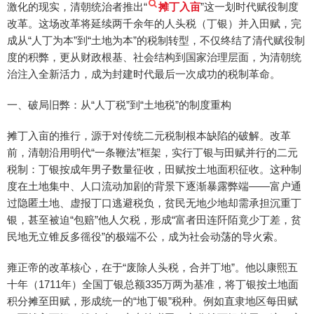
激化的现实，清朝统治者推出“
摊丁入亩
”这一划时代赋役制度
改革。这场改革将延续两千余年的人头税（丁银）并入田赋，完
成从“人丁为本”到“土地为本”的税制转型，不仅终结了清代赋役制
度的积弊，更从财政根基、社会结构到国家治理层面，为清朝统
治注入全新活力，成为封建时代最后一次成功的税制革命。
一、破局旧弊：从“人丁税”到“土地税”的制度重构
摊丁入亩的推行，源于对传统二元税制根本缺陷的破解。改革
前，清朝沿用明代“一条鞭法”框架，实行丁银与田赋并行的二元
税制：丁银按成年男子数量征收，田赋按土地面积征收。这种制
度在土地集中、人口流动加剧的背景下逐渐暴露弊端——富户通
过隐匿土地、虚报丁口逃避税负，贫民无地少地却需承担沉重丁
银，甚至被迫“包赔”他人欠税，形成“富者田连阡陌竟少丁差，贫
民地无立锥反多徭役”的极端不公，成为社会动荡的导火索。
雍正帝的改革核心，在于“废除人头税，合并丁地”。他以康熙五
十年（1711年）全国丁银总额335万两为基准，将丁银按土地面
积分摊至田赋，形成统一的“地丁银”税种。例如直隶地区每田赋