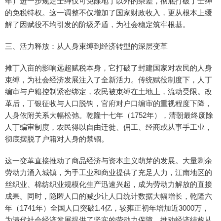
年）进一步规定士绅仅可免除地丁以外的杂差，彻底打破了士绅
的免税特权。这一调整不仅增加了国家财政收入，更从根本上缓
解了因赋役不均引发的阶级矛盾，为社会稳定筑牢根基。
三、活力释放：从人身束缚到经济转型的深层变革
摊丁入亩的影响远超赋税本身，它打破了封建国家对农民的人身
束缚，为社会经济发展注入了全新活力。传统赋役制度下，人丁
编审与户籍控制紧密绑定，农民被束缚在土地上，流动受限。改
革后，丁银征收与人口脱钩，官府对户口编审的重视程度下降，
人身依附关系大幅松弛。乾隆十七年（1752年），清朝最终废除
人丁编审制度，农民得以自由迁徙、佣工、经商或从事手工业，
彻底摆脱了户籍对人身的禁锢。
这一变革直接推动了商品经济与资本主义萌芽的发展。大量剩余
劳动力涌入城镇，为手工业和商业提供了充足人力，江南地区的
丝织业、棉纺织业规模化生产迅速兴起，成为劳动力解放的直接
成果。同时，隐匿人口的减少让人口统计数据大幅增长，乾隆六
年（1741年）全国人口突破1.4亿，较雍正初年增加近3000万，
为清代社会经济发展提供了坚实的劳动力保障，推动经济结构从