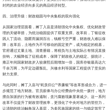
封闭的农业经济向多元的商品经济转型。
四、治理升级：财政稳固与中央集权的双向强化
从国家治理层面看，摊丁入亩是清朝强化中央集权、优化财政管
理的关键举措，为统治稳固提供了双重支撑。改革前，丁银征收
因人丁流动、隐匿而漏洞百出，钱粮亏空严重，财政收入难以保
障；改革后，土地作为不可移动的固定资产，成为稳定的税基，
官府通过丈量土地、清查册籍，将税负与土地实际占有情况直接
挂钩，大幅降低了征税成本，保障了财政收入的稳定。据统计，
雍正年间国家财政岁入较康熙后期增加一倍，国库存银最高达六
千余万两，为平定边疆叛乱、兴修水利等国家工程提供了坚实的
财力支撑。
与此同时，摊丁入亩与“耗羡归公”“养廉银”等改革形成合力，进一
步规范了地方财政。官员薪俸与办公经费由中央统一拨付，地方
擅自加派的行为被有效遏制，贪污腐败现象显著减少。这一系列
改革不仅提升了财政管理效率，更强化了中央对地方的管控力，
让清朝的统治触角深入基层，为多民族国家的统一与稳定筑牢了