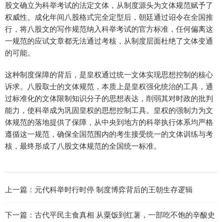
股文确立为科举考试的法定文体，从制度源头为文体规范赋予了
权威性。成化年间八股格式完全定型后，朝廷通过诏令在全国推
行，将八股文的写作规范纳入科举考试的官方标准，任何偏离这
一规范的应试文章都无法通过考核，从制度层面杜绝了文体变通
的可能。
这种制度保障的背后，是皇权通过统一文体实现思想控制的核心
诉求。八股取士的文体规范，本质上是皇权强化统治的工具，通
过标准化的文体限制知识分子的思想表达，削弱其对时政的批判
能力，使科举成为巩固皇权的思想控制工具。皇权的强制力为文
体规范的落地提供了保障，从中央到地方的科举执行体系均严格
遵循这一规范，确保全国范围内的考生接受统一的文体训练与考
核，最终形成了八股文体规范的全国统一标准。
上一篇：
元代科举时行时停 制度博弈背后的王朝生存逻辑
下一篇：
古代平民主食真相 从粟饭到红薯，一部吃不饱的辛酸史