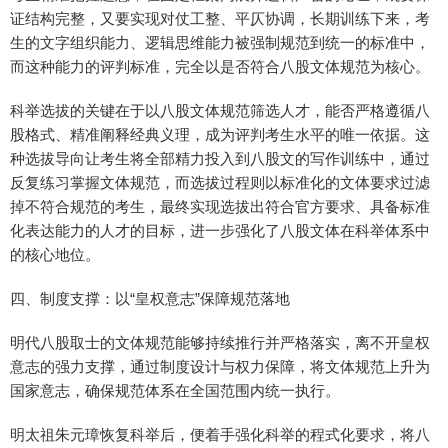
证结构完整，又要实现对仗工整、平仄协调，长期训练下来，考
生的文字组织能力、逻辑思维能力被强制规范到统一的标准中，
而这种能力的评判标准，完全以是否符合八股文体规范为核心。
科举选拔的关键在于以八股文体规范筛选人才，能否严格遵循八
股格式、精准阐释经典义理，成为评判考生水平的唯一依据。这
种选拔导向让考生将全部精力投入到八股文的写作训练中，通过
反复练习掌握文体规范，而选拔过程则以标准化的文体要求过滤
掉不符合规范的考生，最终实现选拔出符合官方要求、具备标准
化表达能力的人才的目标，进一步强化了八股文体在科举体系中
的核心地位。
四、制度支撑：以“皇权意志”保障规范落地
明代八股取士的文体规范能够持续推行并严格落实，离不开皇权
意志的强力支撑，通过制度设计与权力保障，将文体规范上升为
国家意志，确保规范体系在全国范围内统一执行。
明太祖朱元璋恢复科举后，便着手强化科举的程式化要求，将八