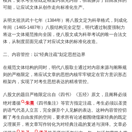
模具，要求考生在既定框架内填充内容，彻底摒弃了自由发挥的
可能，让应试文体从创作走向标准化生产。
从明太祖洪武十七年（1384年）将八股文定为科举格式，到成化
年间（1465-1487年）八股结构完全定型，明代通过制度强制力
将这一文体规范推向全国，使八股文成为科举考试的唯一合法文
体，从制度层面完成了对应试文体的标准化改造。
二、内容管控：以“经典注疏”划定思想边界
在规范文体结构的同时，明代八股取士通过对内容来源与阐释规
则的严格限定，将应试文章的思想内核牢牢锁定在官方意识形态
框架内，实现了对考生思想表达的精准管控。
八股文的题目严格限定出自《四书》《五经》原文，且阐释必须
绝对遵循
朱熹
《四书集注》等官方指定注疏，考生必须以圣贤
的语气代圣人立言，完全摒弃个人见解的表达。这种内容管控切
断了考生自由发挥的空间，要求所有论述都围绕儒家经典的既定
义理展开，将文章写作转化为对经典注疏的复述与演绎。文章必