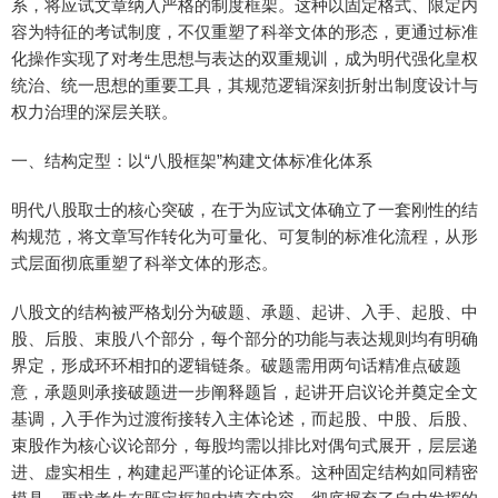
系，将应试文章纳入严格的制度框架。这种以固定格式、限定内
容为特征的考试制度，不仅重塑了科举文体的形态，更通过标准
化操作实现了对考生思想与表达的双重规训，成为明代强化皇权
统治、统一思想的重要工具，其规范逻辑深刻折射出制度设计与
权力治理的深层关联。
一、结构定型：以“八股框架”构建文体标准化体系
明代八股取士的核心突破，在于为应试文体确立了一套刚性的结
构规范，将文章写作转化为可量化、可复制的标准化流程，从形
式层面彻底重塑了科举文体的形态。
八股文的结构被严格划分为破题、承题、起讲、入手、起股、中
股、后股、束股八个部分，每个部分的功能与表达规则均有明确
界定，形成环环相扣的逻辑链条。破题需用两句话精准点破题
意，承题则承接破题进一步阐释题旨，起讲开启议论并奠定全文
基调，入手作为过渡衔接转入主体论述，而起股、中股、后股、
束股作为核心议论部分，每股均需以排比对偶句式展开，层层递
进、虚实相生，构建起严谨的论证体系。这种固定结构如同精密