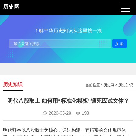
历史网
了解中华历史知识从这里搜一搜
搜索
历史知识
当前位置：
历史网
>
历史知识
明代八股取士 如何用“标准化模板”锁死应试文体？
2026-05-28
198
明代科举以八股取士为核心，通过构建一套精密的文体规范体