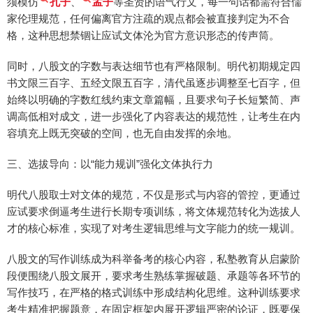
须模仿
孔子
、
孟子
等圣贤的语气行文，每一句话都需符合儒
家伦理规范，任何偏离官方注疏的观点都会被直接判定为不合
格，这种思想禁锢让应试文体沦为官方意识形态的传声筒。
同时，八股文的字数与表达细节也有严格限制。明代初期规定四
书文限三百字、五经文限五百字，清代虽逐步调整至七百字，但
始终以明确的字数红线约束文章篇幅，且要求句子长短繁简、声
调高低相对成文，进一步强化了内容表达的规范性，让考生在内
容填充上既无突破的空间，也无自由发挥的余地。
三、选拔导向：以“能力规训”强化文体执行力
明代八股取士对文体的规范，不仅是形式与内容的管控，更通过
应试要求倒逼考生进行长期专项训练，将文体规范转化为选拔人
才的核心标准，实现了对考生逻辑思维与文字能力的统一规训。
八股文的写作训练成为科举备考的核心内容，私塾教育从启蒙阶
段便围绕八股文展开，要求考生熟练掌握破题、承题等各环节的
写作技巧，在严格的格式训练中形成结构化思维。这种训练要求
考生精准把握题意，在固定框架内展开逻辑严密的论证，既要保