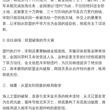
军未能完成攻燕任务，金国便以“违约”为由，不仅拒绝归还全部
土地，还索要五十万两银、三十万匹绢的岁币及百万贯代税钱，
宋朝只能花钱买回一座被洗劫一空的燕京城。外交上的屡屡失
算，让宋朝从联盟的平等方沦为金国的提款机，彻底失去了话语
权。
3. 信任崩塌：联盟破裂的导火索
盟约执行中，宋朝还屡屡触碰金国底线。宋徽宗收留叛金降将张
觉，金国问罪时又杀张觉送人头，这种反复无常的行径彻底摧毁
了双方信任。金太祖怒斥宋朝违约，为日后南侵提供了绝佳借
口，原本脆弱的联盟走向破裂，两国关系从合作转向敌对，格局
彻底失控。
三、颠覆：从盟友到宿敌的格局裂变
海上之盟的破裂，直接引发宋金关系的根本逆转，从灭辽盟友变
为生死仇敌，最终导致北宋灭亡，彻底重构了东亚政治版图，推
动格局进入南宋与金长期对峙的新阶段。