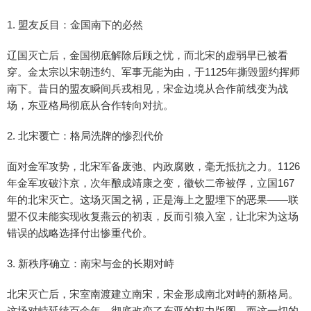
1. 盟友反目：金国南下的必然
辽国灭亡后，金国彻底解除后顾之忧，而北宋的虚弱早已被看
穿。金太宗以宋朝违约、军事无能为由，于1125年撕毁盟约挥师
南下。昔日的盟友瞬间兵戎相见，宋金边境从合作前线变为战
场，东亚格局彻底从合作转向对抗。
2. 北宋覆亡：格局洗牌的惨烈代价
面对金军攻势，北宋军备废弛、内政腐败，毫无抵抗之力。1126
年金军攻破汴京，次年酿成靖康之变，徽钦二帝被俘，立国167
年的北宋灭亡。这场灭国之祸，正是海上之盟埋下的恶果——联
盟不仅未能实现收复燕云的初衷，反而引狼入室，让北宋为这场
错误的战略选择付出惨重代价。
3. 新秩序确立：南宋与金的长期对峙
北宋灭亡后，宋室南渡建立南宋，宋金形成南北对峙的新格局。
这场对峙延续百余年，彻底改变了东亚的权力版图，而这一切的