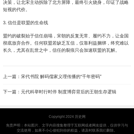
决策，让北宋主动拆除了北方屏障，最终引火烧身，印证了战略
短视的代价。
3. 信任是联盟的生命线
盟约的破裂始于信任崩塌，宋朝的反复无常、履约不力，让金国
彻底放弃合作。任何联盟若缺乏互信，仅靠利益捆绑，终究难以
长久，尤其在乱世之中，信任的裂痕只会加速联盟的瓦解。
上一篇：
宋代书院 解码儒家义理传播的“千年密码”
下一篇：
元代科举时行时停 制度博弈背后的王朝生存逻辑
Copyright 2024
历史网
免责声明：本站图片、文字内容搜集整理于互联网或者网友提供，仅供学习与
交流使用，如果不小心侵犯到你的权益，请及时联系我们删除。