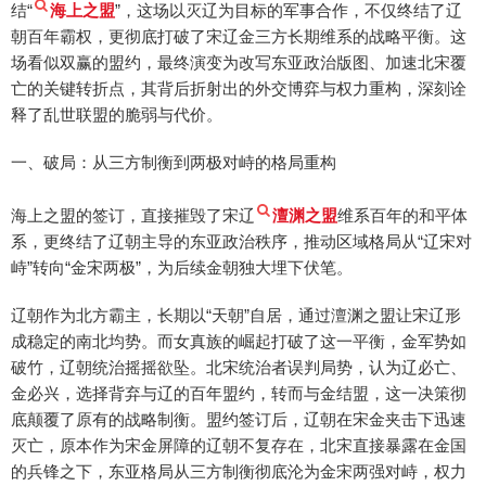
结“
海上之盟
”，这场以灭辽为目标的军事合作，不仅终结了辽
朝百年霸权，更彻底打破了宋辽金三方长期维系的战略平衡。这
场看似双赢的盟约，最终演变为改写东亚政治版图、加速北宋覆
亡的关键转折点，其背后折射出的外交博弈与权力重构，深刻诠
释了乱世联盟的脆弱与代价。
一、破局：从三方制衡到两极对峙的格局重构
海上之盟的签订，直接摧毁了宋辽
澶渊之盟
维系百年的和平体
系，更终结了辽朝主导的东亚政治秩序，推动区域格局从“辽宋对
峙”转向“金宋两极”，为后续金朝独大埋下伏笔。
辽朝作为北方霸主，长期以“天朝”自居，通过澶渊之盟让宋辽形
成稳定的南北均势。而女真族的崛起打破了这一平衡，金军势如
破竹，辽朝统治摇摇欲坠。北宋统治者误判局势，认为辽必亡、
金必兴，选择背弃与辽的百年盟约，转而与金结盟，这一决策彻
底颠覆了原有的战略制衡。盟约签订后，辽朝在宋金夹击下迅速
灭亡，原本作为宋金屏障的辽朝不复存在，北宋直接暴露在金国
的兵锋之下，东亚格局从三方制衡彻底沦为金宋两强对峙，权力