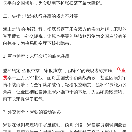
天平向金国倾斜，为金朝南下扩张扫清了最大障碍。
二、失衡：盟约执行暴露的权力不对等
海上之盟的执行过程，彻底暴露了宋金双方的实力差距，宋朝的
军事疲软与外交短视，让原本平等的联盟逐渐沦为金国主导的单
向掠夺，为格局剧变埋下核心隐患。
1. 军事博弈：宋弱金强的底色暴露
盟约约定“金攻中京，宋攻燕京”，但宋军的表现堪称灾难。
童
贯
率十五万大军北伐，面对辽国残部仍两战两败，甚至因误判军
情不战而溃；而金军势如破竹，轻松攻克燕京。这种军事能力的
悬殊，让金国彻底看穿北宋外强中干的本质，为后续撕毁盟约、
南下攻宋提供了底气。
2. 外交博弈：宋朝的被动妥协
宋朝在谈判与履约中尽显被动。谈判阶段，宋使赵良嗣误判燕云
范围，将燕京与十六州混为一谈，被金国钻了空子；履约时，宋