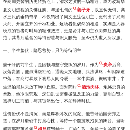
在商周更替的历史转折点上，渭水之滨的一场相遇，成为改写华
夏文明进程的关键注脚。年逾七旬的
姜子牙
，以直钩无饵、离
水三尺的垂钓奇举，不仅钓出了周文王这位明主，更钓出了兴周
灭商、开国立齐的千秋功业。这场看似偶然的相遇，实则是大器
晚成的智者对时局的精准把控，更是贤才与明主双向奔赴的典
范，其背后蕴含的等待智慧与识人眼光，至今仍为世人所叹服。
一、半生蛰伏：隐忍蓄势，只为等待明主
姜子牙的前半生，是困顿与坚守交织的岁月。作为
炎帝
后裔、
没落贵族，他虽满腹经纶，通晓天文地理、兵法谋略，却因家道
中落，在商纣暴政下尝尽人间冷暖——宰牛卖酒、辗转市井，半
生漂泊却从未放下胸中丘壑。面对商纣
酒池肉林
、炮烙忠良的
暴政，他冷眼旁观，深知乱世需要拨乱反正的力量，更明白贤才
需择明主而栖，与其贸然出仕，不如静待时机。
这份蛰伏不是消沉，而是厚积薄发的沉淀。他苦研治国安邦之
道，在岁月磨砺中打磨心性，等待一个能施展抱负的舞台。当听
闻西部部落首领
姬昌
尊贤纳士、广施仁政，年逾七旬的姜子牙