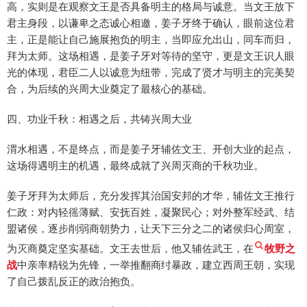
高，实则是在观察文王是否具备明主的格局与诚意。当文王放下
君主身段，以谦卑之态诚心相邀，姜子牙终于确认，眼前这位君
主，正是能让自己施展抱负的明主，当即应允出山，同车而归，
拜为太师。这场相遇，是姜子牙对等待的坚守，更是文王识人眼
光的体现，君臣二人以诚意为纽带，完成了贤才与明主的完美契
合，为后续的兴周大业奠定了最核心的基础。
四、功业千秋：相遇之后，共铸兴周大业
渭水相遇，不是终点，而是姜子牙辅佐文王、开创大业的起点，
这场得遇明主的机遇，最终成就了兴周灭商的千秋功业。
姜子牙拜为太师后，充分发挥其治国安邦的才华，辅佐文王推行
仁政：对内轻徭薄赋、安抚百姓，凝聚民心；对外整军经武、结
盟诸侯，逐步削弱商朝势力，让天下三分之二的诸侯归心周室，
为灭商奠定坚实基础。文王去世后，他又辅佐武王，在
牧野之
战
中亲率精锐为先锋，一举推翻商纣暴政，建立西周王朝，实现
了自己拨乱反正的政治抱负。