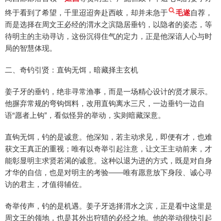
终于看到了希望，千里迢迢奔赴西岐，却并未急于
毛遂
自荐，
而是选择在周文王必经的渭水之滨隐居垂钓，以隐者的姿态，等
待明主的主动寻访，这份沉得住气的定力，正是他深谙人心与时
局的智慧体现。
二、奇钓引贤：直钩无饵，暗藏择主玄机
姜子牙的垂钓，绝非寻常渔事，而是一场精心设计的贤才展示。
他摒弃常规的弯钩饵料，改用直钩离水三尺，一边垂钓一边自
语“愿者上钩”，看似怪异的举动，实则暗藏深意。
直钩无饵，钓的是诚意。他深知，若主动求见，即便有才，也难
获文王真正的重视；唯有以奇举引起注意，让文王主动前来，才
能彰显明主求贤若渴的诚意。这种以退为进的方式，既是对自身
才华的自信，也是对明主的考验——唯有愿意放下身段、诚心寻
访的君主，才值得辅佐。
奇举传声，钓的是机遇。姜子牙选择渭水之滨，正是看中这里是
周文王的领地，也是其外出狩猎的必经之地。他的举动很快引起