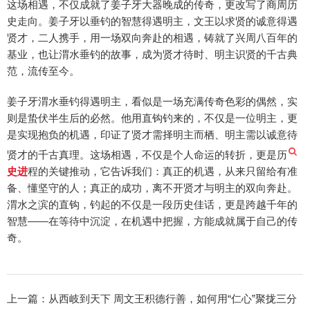
这场相遇，不仅成就了姜子牙大器晚成的传奇，更改写了商周历
史走向。姜子牙以垂钓的智慧得遇明主，文王以求贤的诚意得遇
贤才，二人携手，用一场双向奔赴的相遇，铸就了兴周八百年的
基业，也让渭水垂钓的故事，成为贤才待时、明主识贤的千古典
范，流传至今。
姜子牙渭水垂钓得遇明主，看似是一场充满传奇色彩的偶然，实
则是蛰伏半生后的必然。他用直钩钓来的，不仅是一位明主，更
是实现抱负的机遇，印证了贤才需择明主而栖、明主需以诚意待
贤才的千古真理。这场相遇，不仅是个人命运的转折，更是历
史进
程的关键推动，它告诉我们：真正的机遇，从来只留给有准
备、懂坚守的人；真正的成功，离不开贤才与明主的双向奔赴。
渭水之滨的直钩，钓起的不仅是一段历史佳话，更是跨越千年的
智慧——在等待中沉淀，在机遇中把握，方能成就属于自己的传
奇。
上一篇：
从西岐到天下 周文王积德行善，如何用“仁心”聚拢三分