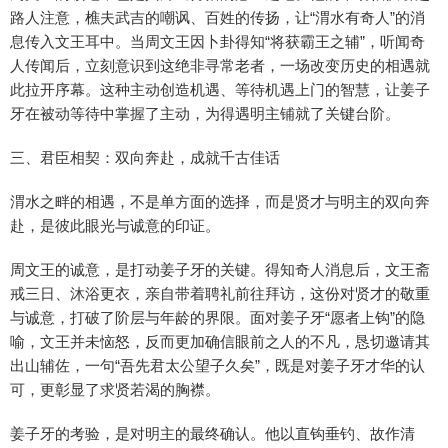
路人注意，樵夫武吉的嘲讽、百姓的传扬，让“渭水有奇人”的消
息传入文王耳中。当周文王因卜卦得知“将获霸王之辅”，听闻奇
人传闻后，立刻意识到这绝非寻常老者，一场改变历史的相遇就
此拉开序幕。这种主动创造机遇、等待机遇上门的智慧，让姜子
牙在被动等待中掌握了主动，为得遇明主铺就了关键台阶。
三、君臣相契：双向奔赴，成就千古佳话
渭水之畔的相遇，不是单方面的选择，而是贤才与明主的双向奔
赴，是彼此眼光与诚意的印证。
周文王的诚意，是打动姜子牙的关键。得知奇人消息后，文王斋
戒三日、沐浴更衣，亲自带着聘礼前往拜访，这份对贤才的敬重
与诚意，打破了阶层与年龄的界限。面对姜子牙“愿者上钩”的隐
喻，文王并未恼怒，反而更加确信眼前之人的不凡，恳切邀请其
出山辅佐，一句“吾先君太公望子久矣”，既是对姜子牙才华的认
可，更彰显了求贤若渴的胸襟。
姜子牙的考验，是对明主的最终确认。他以直钩垂钓、故作清