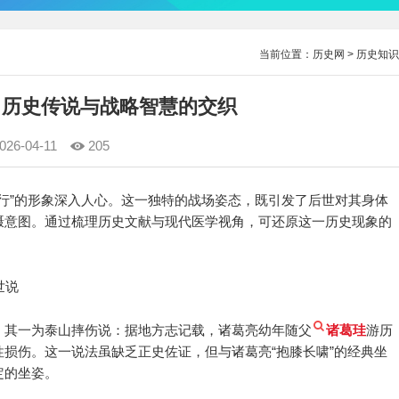
当前位置：
历史网
>
历史知识
 历史传说与战略智慧的交织
026-04-11
205
车行”的形象深入人心。这一独特的战场姿态，既引发了后世对其身体
慑意图。通过梳理历史文献与现代医学视角，可还原这一历史现象的
世说
。其一为泰山摔伤说：据地方志记载，诸葛亮幼年随父
诸葛珪
游历
损伤。这一说法虽缺乏正史佐证，但与诸葛亮“抱膝长啸”的经典坐
定的坐姿。