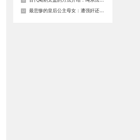
最悲惨的皇后公主母女：遭强奸还被卖为奴