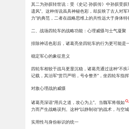
其二为孙膑转世说：受《史记·孙膑传》中孙膑受膑
遗风”。这种传说虽具神秘色彩，却反映了古人对军
力”的典范，二者在战略思维上的共性远大于身体特
二、战场四轮车的战略功能：心理威慑与士气凝聚
排除神话色彩后，诸葛亮坐四轮车的行为更可能是
稳定军心的象征意义
四轮车相较于战马更显沉稳，诸葛亮通过这种“不疾不
记载，其治军“赏罚严明，号令整齐”，坐四轮车指
对敌心理战的威慑
诸葛亮深谙“用兵之道，攻心为上”。当魏军将领如
力而产生战略误判。这种“以静制动”的战术，与空
实用性与身份标识的统一