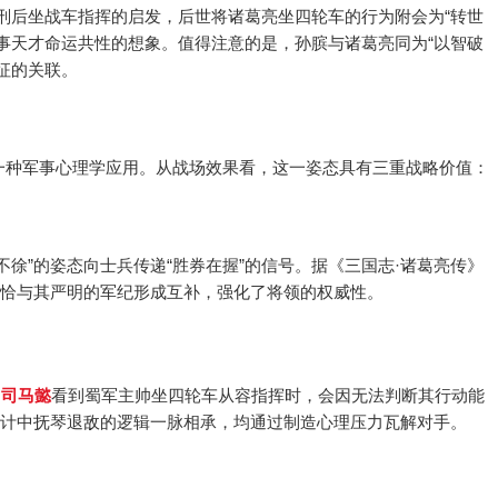
刑后坐战车指挥的启发，后世将诸葛亮坐四轮车的行为附会为“转世
事天才命运共性的想象。值得注意的是，孙膑与诸葛亮同为“以智破
征的关联。
一种军事心理学应用。从战场效果看，这一姿态具有三重战略价值：
徐”的姿态向士兵传递“胜券在握”的信号。据《三国志·诸葛亮传》
挥恰与其严明的军纪形成互补，强化了将领的权威性。
司马懿
看到蜀军主帅坐四轮车从容指挥时，会因无法判断其行动能
城计中抚琴退敌的逻辑一脉相承，均通过制造心理压力瓦解对手。