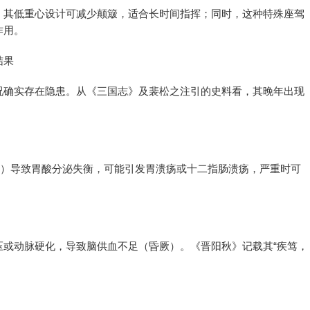
：其低重心设计可减少颠簸，适合长时间指挥；同时，这种特殊座驾
作用。
结果
况确实存在隐患。从《三国志》及裴松之注引的史料看，其晚年出现
：
”）导致胃酸分泌失衡，可能引发胃溃疡或十二指肠溃疡，严重时可
压或动脉硬化，导致脑供血不足（昏厥）。《晋阳秋》记载其“疾笃，