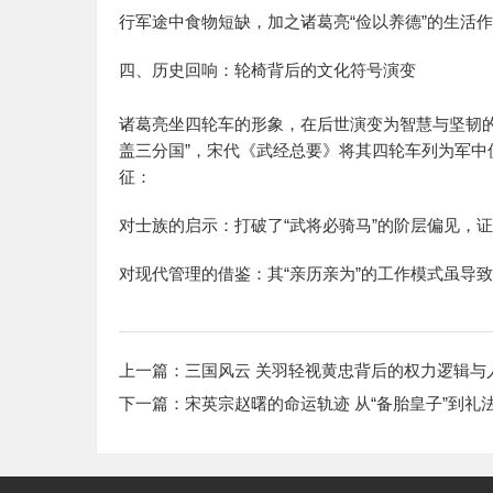
行军途中食物短缺，加之诸葛亮“俭以养德”的生活
四、历史回响：轮椅背后的文化符号演变
诸葛亮坐四轮车的形象，在后世演变为智慧与坚韧
盖三分国”，宋代《武经总要》将其四轮车列为军
征：
对士族的启示：打破了“武将必骑马”的阶层偏见，
对现代管理的借鉴：其“亲历亲为”的工作模式虽导
上一篇：
三国风云 关羽轻视黄忠背后的权力逻辑与
下一篇：
宋英宗赵曙的命运轨迹 从“备胎皇子”到礼