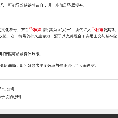
作风，可能导致缺铁性贫血，进一步加剧昏厥频率。
的文化符号。东晋
桓温
追封其为“武兴王”，唐代诗人
杜甫
赞其“功
中仪仗。这一符号的持久生命力，源于其完美融合了实用主义与精神象
证明智谋可超越身体局限。
致健康崩塌，却为领导者平衡效率与健康提供了反面教材。
人性密码
法争议的悲剧