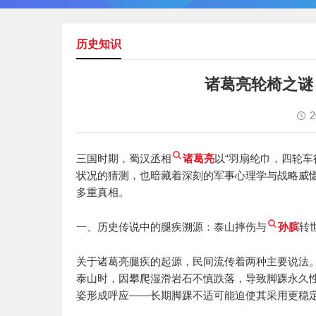
历史知识
诸葛亮轮椅之谜
2
三国时期，蜀汉丞相
诸葛亮
以“羽扇纶巾，四轮
状况的猜测，也暗藏着深刻的军事心理学与战略威
多重真相。
一、历史传说中的腿疾溯源：泰山摔伤与
孙膑
转
关于诸葛亮腿疾的起源，民间流传着两种主要说法
泰山时，因攀爬湿滑岩石不慎跌落，导致脚踝永久性
姿形成呼应——长期脚踝不适可能迫使其采用更稳