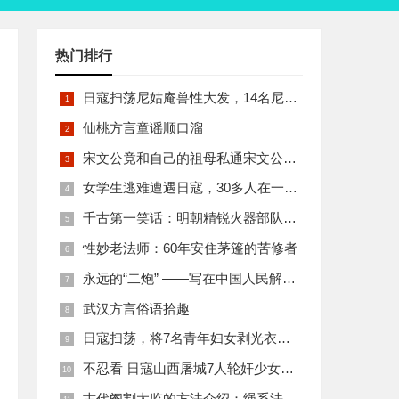
热门排行
日寇扫荡尼姑庵兽性大发，14名尼姑遭玷污后集体自焚
仙桃方言童谣顺口溜
宋文公竟和自己的祖母私通宋文公是如何死的
女学生逃难遭遇日寇，30多人在一所小校里被集体奸淫
千古第一笑话：明朝精锐火器部队亡于一只'鸡'
性妙老法师：60年安住茅篷的苦修者
永远的“二炮” ——写在中国人民解放军火箭军组建之际
武汉方言俗语拾趣
日寇扫荡，将7名青年妇女剥光衣裤在庙前糟蹋
不忍看 日寇山西屠城7人轮奸少女后揪双腿活活分尸
古代阉割太监的方法介绍：绳系法与揉捏法