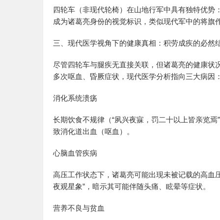
四轮车（非现代轮椅）在山地行军中具有独特优势
成为诸葛亮身份的视觉标识，类似现代军中的将旗
三、现代医学视角下的健康真相：积劳成疾的必然
尽管四轮车与腿疾无直接关联，但诸葛亮的健康状
多次呕血、昏厥症状，现代医学分析指向三大病因
消化系统溃疡
长期饮食不规律（“夙兴夜寐，罚二十以上皆亲览焉
致消化道出血（呕血）。
心脑血管疾病
高压工作状态下，诸葛亮可能出现未被记载的高血
夜观星象”，暗示其可能伴随头痛、眩晕等症状。
营养不良与贫血