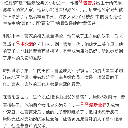
“红楼梦”是中国最经典的小说之一。作者
曹雪芹
出生于清代康
熙年间的富人家。他从小就过着很好的生活，后来他的家庭却被
雍正给抄了，然后家道中落。许多人认为“红楼梦”中的贾府是他
生命中的“曹府”，而“贾宝玉”的原型是他的“曹雪芹”。
明朝末年，曹家的祖先被金俘虏。他们成了正白旗的奴隶，后来
又成了
多尔衮
的守门人。到了曹玺一代，他成为二等守卫，他
的妻子，也就是曹雪芹曾祖母，有幸成为康熙奶妈，所以她受到
了康熙的关爱和爱戴。
康熙继承了第二年的王位，曹玺成为江宁织造，负责为皇室采购
江南地区丝绸，并有权监督江南各级官员。这是一项繁重的工
作。曹家一家族的三代人都是康熙的最爱。
在曹玺去世后，这个职位继续由祖父的曹雪芹、康熙6次南行，曹
寅接待了。他的两个女儿被选为公主，与
爱新觉罗
氏成为一
个家庭。在曹寅死后，他的儿子曹颙继承了，但很快死于疾病。
康熙无法忍受奶妈的家庭衰落，让曹寅兄弟曹轩的儿子曹付继承
了。他是曹雪芹的父亲。