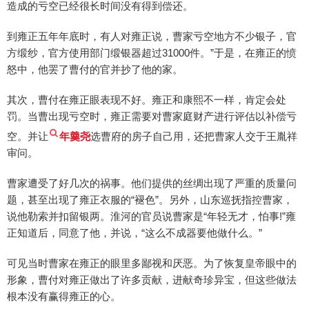
造成的亏空已经很长时间没有得到偿还。
到雍正五年年底时，有人对雍正说，曹家亏空地方不少银子，官
方缎纱，官方使用部门缎银器超过31000件。”于是，在雍正的愤
怒中，他罢了曹付的官并抄了他的家。
其次，曹付在雍正眼表现不好。雍正和康熙不一样，肯定会处
罚。当曹出现亏空时，雍正需要对曹家庭财产进行评估以补偿亏
空。并让
年羹尧
选曹府的房子自己用，还把曹家人交于王胤祥
审问。
曹家遭受了好几次的祸事。他们提供的丝绸出现了严重的质量问
题，甚至出现了雍正衣服的“褪色”。另外，山东巡抚指控曹家，
说他勒索并扣留银两。淮河的官员说曹家是“年轻无才，怕事!”雍
正知道后，同意了他，并说，“这么不成器要他做什么。”
可见当时曹家在雍正的眼里多鄙视和厌恶。为了恢复皇帝眼中的
形象，曹付对雍正做出了许多贡献，进献奇珍异宝，但这些做法
根本没有赢得雍正的心。