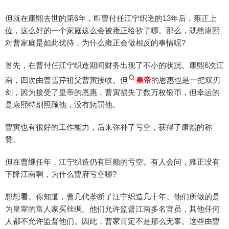
但就在康熙去世的第6年，即曹付任江宁织造的13年后，雍正上
位，这么好的一个家庭这么会被雍正给抄了哪。那么，既然康熙
对曹家庭是如此优待，为什么雍正会做相反的事情呢?
首先，在曹付任江宁织造期间财务出现了不小的状况。康熙6次江
南，四次由曹雪芹祖父曹寅接收。但
皇帝
的恩惠也是一把双刃
剑，因为接受了皇帝的恩惠，曹寅损失了数万枚银币，但幸运的
是康熙特别照顾他，没有惩罚他。
曹寅也有很好的工作能力，后来弥补了亏空，获得了康熙的称
赞。
但在曹继任年，江宁织造仍有巨额的亏空。有人会问，雍正没有
下降江南啊，为什么曹府亏空哪?
想想看。你知道，曹几代垄断了江宁织造几十年。他们所做的是
为皇室的富人家买丝绸。他们允许监督江南多名官员，其他任何
人都不允许监督他们。因此，曹家肯定不是那么无辜。这些由曹