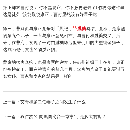
雍正却对曹付说：“你不需要它。你不必再进去了!”你再做这种事
这是徒劳!”没能取悦雍正，曹付显然没有好果子吃
第三，曹疑似与雍正竞争对手胤祀，
胤禟
勾结。胤禟，是康熙
的第九个儿子，一直与雍正意见相左。与曹付和胤禟交叉。后
来，在曹府，发现了一对由胤禟铸造但未使用的大型镀金狮子，
这成为他们友谊的物质证据。
曹寅的妹夫李煦，也是康熙的密友，任苏州针织三十多年，雍正
也被抄家了。而在抄曹府的前几个月，李煦为八皇子胤祀买过五
名女仆。曹家和李家的结果是一样的.
上一篇：
艾青和第二任妻子之间发生了什么
下一篇：
狄仁杰的“同凤阁鸾台平章事”，是多大的官？