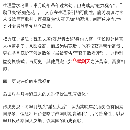
生理需求考量：芈月晚年虽年过六旬，但史载其“魅力犹存”，且
魏丑夫“貌如莲花”，二人存在生理吸引的可能性。庸芮劝谏时未
从道德层面批判，而是聚焦“人死无知”的逻辑，侧面反映当时社
会对太后养男宠的容忍度。
权力庇护逻辑：魏丑夫若仅以“假太监”身份入宫，需长期贿赂宫
人掩盖身份，风险极高。而成为男宠后，他不仅获得荣华富贵，
更在芈月庇护下涉足政治（虽被警告“宦官干政者死”）。这种利
益交换模式，与历史上其他男宠（如
武则天
之张昌宗）高度相
似。
四、历史评价的多元视角
后世对芈月与魏丑夫的关系评价呈现两极化：
传统史观：将芈月视为“淫乱太后”，认为其晚年沉溺男色有损秦
国形象。但这种评价忽略了战国时期贵族私生活的普遍性，以及
芈月执政期间灭义渠、强秦国的历史贡献。