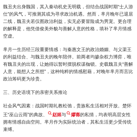
魏丑夫出身魏国，其入秦动机史无明载，但结合战国时期“士人游
仕”的风气，可推测其或为寻求政治机遇。然而，芈月晚年已退居
二线，魏丑夫若仅图政治利益，实无必要冒险成为男宠。更合理
的解释是，他凭借俊美外貌与善解人意的性格，填补了芈月情感
空虚。
芈月一生历经三段重要情感：与秦惠文王的政治婚姻、与义渠王
的利益结合、与魏丑夫的晚年陪伴。前两者均掺杂权力博弈，唯
有魏丑夫的出现，让她得以暂时摆脱权谋枷锁。史载魏丑夫“善解
人意，能想人之所想”，这种纯粹的情感慰藉，对晚年芈月而言比
政治筹码更为珍贵。
三、历史语境下的亲密关系推论
社会风气因素：战国时期礼教松弛，贵族私生活相对开放。楚怀
王“巫山云雨”的典故、
赵姬
与
嫪毐
的私情，均表明高层女性
拥有情感自由空间。芈月作为实际统治者，其私生活更少受传统
束缚。