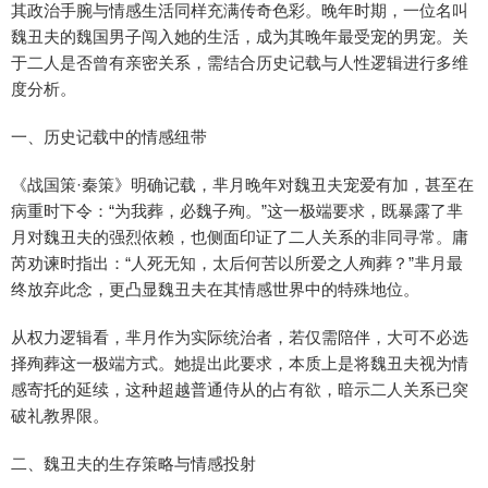
其政治手腕与情感生活同样充满传奇色彩。晚年时期，一位名叫
魏丑夫的魏国男子闯入她的生活，成为其晚年最受宠的男宠。关
于二人是否曾有亲密关系，需结合历史记载与人性逻辑进行多维
度分析。
一、历史记载中的情感纽带
《战国策·秦策》明确记载，芈月晚年对魏丑夫宠爱有加，甚至在
病重时下令：“为我葬，必魏子殉。”这一极端要求，既暴露了芈
月对魏丑夫的强烈依赖，也侧面印证了二人关系的非同寻常。庸
芮劝谏时指出：“人死无知，太后何苦以所爱之人殉葬？”芈月最
终放弃此念，更凸显魏丑夫在其情感世界中的特殊地位。
从权力逻辑看，芈月作为实际统治者，若仅需陪伴，大可不必选
择殉葬这一极端方式。她提出此要求，本质上是将魏丑夫视为情
感寄托的延续，这种超越普通侍从的占有欲，暗示二人关系已突
破礼教界限。
二、魏丑夫的生存策略与情感投射