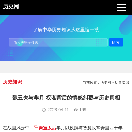
历史网
了解中华历史知识从这里搜一搜
搜索
历史知识
当前位置：
历史网
>
历史知识
魏丑夫与芈月 权谋背后的情感纠葛与历史真相
2026-04-11
199
在战国风云中，
秦宣太后
芈月以铁腕与智慧执掌秦国四十年，