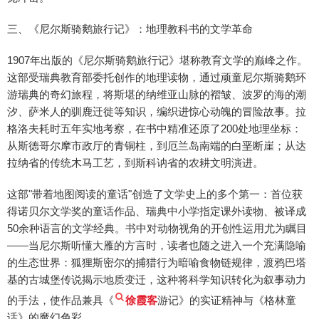
三、《尼尔斯骑鹅旅行记》：地理教科书的文学革命
1907年出版的《尼尔斯骑鹅旅行记》堪称教育文学的巅峰之作。
这部受瑞典教育部委托创作的地理读物，通过顽童尼尔斯骑鹅环
游瑞典的奇幻旅程，将斯堪的纳维亚山脉的褶皱、波罗的海的潮
汐、萨米人的驯鹿迁徙等知识，编织进惊心动魄的冒险故事。拉
格洛夫耗时五年实地考察，在书中精准还原了200处地理坐标：
从斯德哥尔摩市政厅的青铜柱，到厄兰岛南端的白垩断崖；从达
拉纳省的传统木马工艺，到斯科讷省的农耕文明演进。
这部"带着地图阅读的童话"创造了文学史上的多个第一：首位获
得诺贝尔文学奖的童话作品、瑞典中小学指定课外读物、被译成
50余种语言的文学经典。书中对动物视角的开创性运用尤为瞩目
——当尼尔斯听懂大雁的方言时，读者也随之进入一个充满隐喻
的生态世界：狐狸斯密尔的捕猎行为暗喻食物链规律，渡鸦巴塔
基的古城堡传说揭示地质变迁，这种将科学知识转化为叙事动力
的手法，使作品兼具《
徐霞客
游记》的实证精神与《格林童
话》的魔幻色彩。