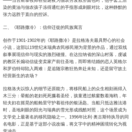
——当古斯泰牧师在圣诞夜为佃农分发救济面包时，他手套上沾
染的黄油与佃农孩子冻得通红的手指形成刺眼对比，这种静默的
张力远胜于直白的控诉。
二、《耶路撒冷》：信仰迁徙的民族寓言
创作于1901-1902年的《耶路撒冷》是拉格洛夫最具野心的社会
小说，这部以19世纪末瑞典农民移民潮为背景的作品，通过双线
叙事展现信仰与现实的激烈碰撞。在达拉纳省的深山村落，虔诚
的教区长煽动信徒变卖家产前往圣地，而即将结婚的恋人英格尔
和罗伯特却陷入两难：是追随宗教狂热奔赴未知，还是留守故土
经营新生的农场？
拉格洛夫以惊人的细节还原能力，将移民船上的众生相刻画得入
木三分：晕船的老妇死死攥着圣经，孩童透过舷窗数着海鸥，年
轻夫妇在摇晃的船舱里守护着祖传的银汤匙。当船只抵达雅法港
时，圣地刺眼的阳光与瑞典的雪光形成残酷对照，这个场景成为
文学史上最著名的移民隐喻之一。1996年比利·奥古斯特执导的同
名电影，正是基于这部小说改编，将文字中的精神困境转化为视
觉冲击。