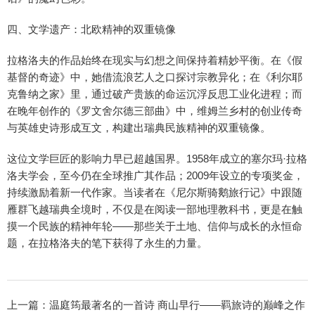
四、文学遗产：北欧精神的双重镜像
拉格洛夫的作品始终在现实与幻想之间保持着精妙平衡。在《假
基督的奇迹》中，她借流浪艺人之口探讨宗教异化；在《利尔耶
克鲁纳之家》里，通过破产贵族的命运沉浮反思工业化进程；而
在晚年创作的《罗文舍尔德三部曲》中，维姆兰乡村的创业传奇
与英雄史诗形成互文，构建出瑞典民族精神的双重镜像。
这位文学巨匠的影响力早已超越国界。1958年成立的塞尔玛·拉格
洛夫学会，至今仍在全球推广其作品；2009年设立的专项奖金，
持续激励着新一代作家。当读者在《尼尔斯骑鹅旅行记》中跟随
雁群飞越瑞典全境时，不仅是在阅读一部地理教科书，更是在触
摸一个民族的精神年轮——那些关于土地、信仰与成长的永恒命
题，在拉格洛夫的笔下获得了永生的力量。
上一篇：
温庭筠最著名的一首诗 商山早行——羁旅诗的巅峰之作