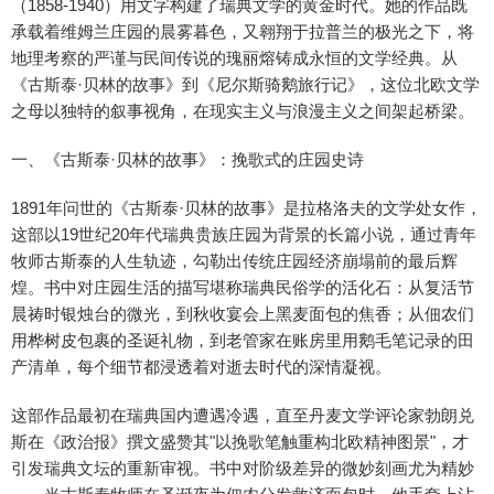
（1858-1940）用文字构建了瑞典文学的黄金时代。她的作品既
承载着维姆兰庄园的晨雾暮色，又翱翔于拉普兰的极光之下，将
地理考察的严谨与民间传说的瑰丽熔铸成永恒的文学经典。从
《古斯泰·贝林的故事》到《尼尔斯骑鹅旅行记》，这位北欧文学
之母以独特的叙事视角，在现实主义与浪漫主义之间架起桥梁。
一、《古斯泰·贝林的故事》：挽歌式的庄园史诗
1891年问世的《古斯泰·贝林的故事》是拉格洛夫的文学处女作，
这部以19世纪20年代瑞典贵族庄园为背景的长篇小说，通过青年
牧师古斯泰的人生轨迹，勾勒出传统庄园经济崩塌前的最后辉
煌。书中对庄园生活的描写堪称瑞典民俗学的活化石：从复活节
晨祷时银烛台的微光，到秋收宴会上黑麦面包的焦香；从佃农们
用桦树皮包裹的圣诞礼物，到老管家在账房里用鹅毛笔记录的田
产清单，每个细节都浸透着对逝去时代的深情凝视。
这部作品最初在瑞典国内遭遇冷遇，直至丹麦文学评论家勃朗兑
斯在《政治报》撰文盛赞其"以挽歌笔触重构北欧精神图景"，才
引发瑞典文坛的重新审视。书中对阶级差异的微妙刻画尤为精妙