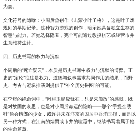
为妻。
文化符号的隐喻：小周后曾创作《击蒙小叶子格》，这是叶子戏
规则的早期记录。这种智力游戏的创作，暗示她具备独立生存的
智慧与能力。若她选择隐匿，完全可能通过教授棋艺或经营市井
生意维持生计。
四、历史书写的权力与沉默
小周后的“死亡疑云”，本质是历史书写中权力与沉默的博弈。正
史的“定论”往往是权力、道德与叙事需求共同作用的结果，而野
史、考古与逻辑推演则提供了“补全历史拼图”的可能。
在李煜的绝命词中，“雕栏玉砌应犹在，只是朱颜改”的感慨，既
是对故国的哀思，也是对小周后命运的隐喻——那个“手提金缕
鞋”偷会情郎的少女，或许并未在汴京的囚居中香消玉殒，而是以
另一种方式，在江南的烟雨或市井的喧嚣中，继续书写着属于她
的生命篇章。