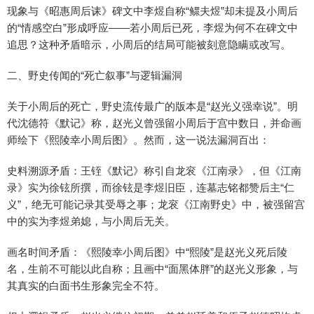
现象与《昭惠周后诔》碑文中李煜自称“鳏夫煜”却未提及小周后
的“情感空白”形成呼应——若小周后已死，李煜为何不在碑文中
追思？这种矛盾暗示，小周后的结局可能被刻意隐瞒或改写。
二、野史传闻的“死亡叙事”与逻辑漏洞
关于小周后的死亡，野史流传最广的版本是“赵光义强幸说”。明
代沈德符《默记》称，赵光义曾强留小周后于宫中数日，并命画
师绘下《熙陵幸小周后图》。然而，这一说法漏洞百出：
史料溯源矛盾：王铚《默记》称引自龙衮《江南录》，但《江南
录》实为徐铉所撰，而徐铉是李煜旧臣，连墓志铭都赞后主“仁
义”，绝无可能记录其受辱之事；龙衮《江南野史》中，被强留宫
中的实为李煜弟媳，与小周后无关。
画名时间矛盾：《熙陵幸小周后图》中“熙陵”是赵光义死后陵
名，生前不可能以此自称；且画中“面黑体胖”的赵光义形象，与
其真实的白面书生形象完全不符。