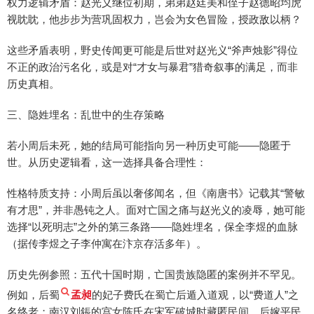
权力逻辑矛盾：赵光义继位初期，弟弟赵廷美和侄子赵德昭均虎
视眈眈，他步步为营巩固权力，岂会为女色冒险，授政敌以柄？
这些矛盾表明，野史传闻更可能是后世对赵光义“斧声烛影”得位
不正的政治污名化，或是对“才女与暴君”猎奇叙事的满足，而非
历史真相。
三、隐姓埋名：乱世中的生存策略
若小周后未死，她的结局可能指向另一种历史可能——隐匿于
世。从历史逻辑看，这一选择具备合理性：
性格特质支持：小周后虽以奢侈闻名，但《南唐书》记载其“警敏
有才思”，并非愚钝之人。面对亡国之痛与赵光义的凌辱，她可能
选择“以死明志”之外的第三条路——隐姓埋名，保全李煜的血脉
（据传李煜之子李仲寓在汴京存活多年）。
历史先例参照：五代十国时期，亡国贵族隐匿的案例并不罕见。
例如，后蜀
孟昶
的妃子费氏在蜀亡后遁入道观，以“费道人”之
名终老；南汉刘鋹的宫女陈氏在宋军破城时藏匿民间，后嫁平民