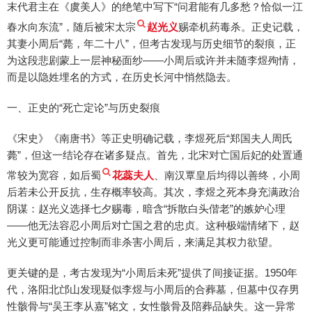
末代君主在《虞美人》的绝笔中写下“问君能有几多愁？恰似一江
春水向东流”，随后被宋太宗
赵光义
赐牵机药毒杀。正史记载，
其妻小周后“薨，年二十八”，但考古发现与历史细节的裂痕，正
为这段悲剧蒙上一层神秘面纱——小周后或许并未随李煜殉情，
而是以隐姓埋名的方式，在历史长河中悄然隐去。
一、正史的“死亡定论”与历史裂痕
《宋史》《南唐书》等正史明确记载，李煜死后“郑国夫人周氏
薨”，但这一结论存在诸多疑点。首先，北宋对亡国后妃的处置通
常较为宽容，如后蜀
花蕊夫人
、南汉覃皇后均得以善终，小周
后若未公开反抗，生存概率较高。其次，李煜之死本身充满政治
阴谋：赵光义选择七夕赐毒，暗含“拆散白头偕老”的嫉妒心理
——他无法容忍小周后对亡国之君的忠贞。这种极端情绪下，赵
光义更可能通过控制而非杀害小周后，来满足其权力欲望。
更关键的是，考古发现为“小周后未死”提供了间接证据。1950年
代，洛阳北邙山发现疑似李煜与小周后的合葬墓，但墓中仅存男
性骸骨与“吴王李从嘉”铭文，女性骸骨及陪葬品缺失。这一异常