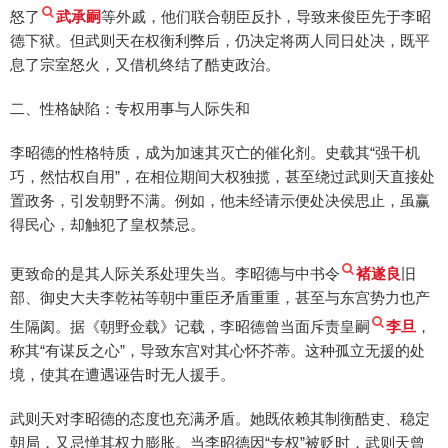
怒了
武承嗣
等外戚，他们联合朝臣反扑，导致来俊臣先于李昭
德下狱。但武则天在权衡利弊后，仍决定将两人同日处决，既平
息了宗室怒火，又借机终结了酷吏政治。
二、性格缺陷：专权用事与人际失和
李昭德的性格特质，成为加速其灭亡的催化剂。史载其“强干机
巧，然怙权自用”，在相位期间大权独揽，甚至绕过武则天直接处
置政务，引发朝野不满。例如，他未经请示便处决侯思止，虽赢
得民心，却触犯了皇权禁忌。
更致命的是其人际关系处理失当。李昭德与中书令
褚遂良
旧
部、御史大夫李乾祐等朝中重臣矛盾重重，甚至与东宫势力也产
生隔阂。据《朝野佥载》记载，李昭德曾当面斥责皇嗣
李旦
，
称其“有谋反之心”，导致东宫对其心怀芥蒂。这种孤立无援的处
境，使其在遭遇诬告时无人援手。
武则天对李昭德的态度也充满矛盾。她既依赖其制衡酷吏、稳定
朝局，又忌惮其权力膨胀。当李昭德因“专权”被贬时，武则天曾