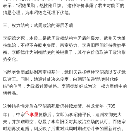
表示：“昭德虽勤，然性刚且愎。”这种评价暴露了君主对能臣的
猜忌心理，为李昭德之死埋下伏笔。
三、权力结构：武周政治的深层矛盾
李昭德之死，本质上是武周政权结构性矛盾的爆发。武则天为维
持统治，不得不在酷吏集团、宗室势力、李唐旧臣间维持微妙平
衡。李昭德作为制衡酷吏的关键棋子，其存在价值取决于政治形
势变化。
当酷吏集团威胁到宗室根基时，武则天选择牺牲李昭德以安抚武
氏诸王。同时，她通过处决来俊臣，向朝野传递“酷吏时代终
结”的信号，为政权过渡铺路。李昭德恰好成为这一权力重组中的
牺牲品。
这种结构性矛盾在李昭德死后仍持续发酵。神龙元年（705
年），中宗
李显
复辟后，立即为李昭德平反，追赠左御史大
夫，并加赠司空，彰显了李唐旧臣对其政治立场的认可。而德宗
时期再次追赠，则反映了后世对武周时期政治斗争的重新评价。