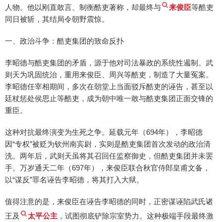
人物。他以刚直敢言、制衡酷吏著称，却最终与
来俊臣
等酷吏
同日被斩，其结局令朝野震惊。
一、政治斗争：酷吏集团的致命反扑
李昭德与酷吏集团的矛盾，源于他对司法暴政的系统性遏制。武
则天为巩固统治，重用来俊臣、周兴等酷吏，制造了大量冤案。
李昭德任宰相期间，多次在朝堂上当面驳斥酷吏的诬告，甚至以
廷杖惩处侯思止等酷吏，成为朝中唯一敢与酷吏集团正面交锋的
重臣。
这种对抗最终演变为生死之争。延载元年（694年），李昭德
因“专权”被贬为钦州南宾尉，实则是酷吏集团首次发动的政治清
洗。两年后，武则天虽将其召回任监察御史，但酷吏集团并未罢
手。万岁通天二年（697年），来俊臣联合秋官侍郎皇甫文备，
以“谋反”罪名诬告李昭德，将其打入大狱。
值得注意的是，来俊臣在诬告李昭德的同时，正密谋诬陷武氏诸
王及
太平公主
，试图彻底铲除宗室势力。这种极端手段最终激