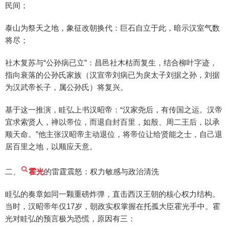
民间；
泰山为祭天之地，象征改朝换代：巨石自立于此，暗示汉室气数
将尽；
社木复苏与“公孙病已立”：昌邑社木枯而复生，结合柳叶字迹，
指向衰落的公孙氏家族（汉宣帝刘病已为戾太子刘据之孙，刘据
为汉武帝长子，属公孙氏）将复兴。
基于这一推演，眭弘上书汉昭帝：“汉家尧后，有传国之运。汉帝
宜求索贤人，禅以帝位，而退自封百里，如殷、周二王后，以承
顺天命。”他主张汉昭帝主动退位，将帝位让给贤能之士，自己退
居百里之地，以顺应天意。
二、
霍光
的雷霆震怒：权力敏感与政治清洗
眭弘的奏章如同一颗重磅炸弹，直击西汉王朝的核心权力结构。
当时，汉昭帝年仅17岁，朝政实权掌握在托孤大臣霍光手中。霍
光对眭弘的预言极为恐慌，原因有三：