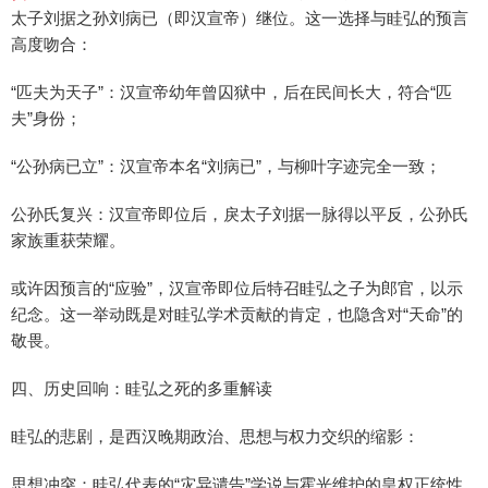
太子刘据之孙刘病已（即汉宣帝）继位。这一选择与眭弘的预言
高度吻合：
“匹夫为天子”：汉宣帝幼年曾囚狱中，后在民间长大，符合“匹
夫”身份；
“公孙病已立”：汉宣帝本名“刘病已”，与柳叶字迹完全一致；
公孙氏复兴：汉宣帝即位后，戾太子刘据一脉得以平反，公孙氏
家族重获荣耀。
或许因预言的“应验”，汉宣帝即位后特召眭弘之子为郎官，以示
纪念。这一举动既是对眭弘学术贡献的肯定，也隐含对“天命”的
敬畏。
四、历史回响：眭弘之死的多重解读
眭弘的悲剧，是西汉晚期政治、思想与权力交织的缩影：
思想冲突：眭弘代表的“灾异谴告”学说与霍光维护的皇权正统性