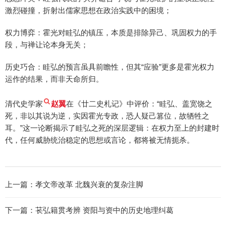
激烈碰撞，折射出儒家思想在政治实践中的困境；
权力博弈：霍光对眭弘的镇压，本质是排除异己、巩固权力的手
段，与禅让论本身无关；
历史巧合：眭弘的预言虽具前瞻性，但其“应验”更多是霍光权力
运作的结果，而非天命所归。
清代史学家
赵翼
在《廿二史札记》中评价：“眭弘、盖宽饶之
死，非以其说为逆，实因霍光专政，恐人疑己篡位，故牺牲之
耳。”这一论断揭示了眭弘之死的深层逻辑：在权力至上的封建时
代，任何威胁统治稳定的思想或言论，都将被无情扼杀。
上一篇：
孝文帝改革 北魏兴衰的复杂注脚
下一篇：
苌弘籍贯考辨 资阳与资中的历史地理纠葛