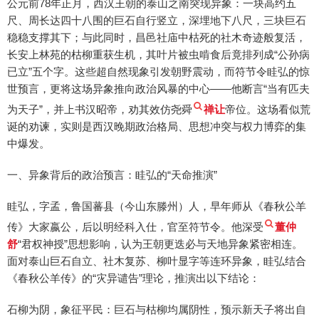
公元前78年正月，西汉王朝的泰山之南突现异象：一块高约五
尺、周长达四十八围的巨石自行竖立，深埋地下八尺，三块巨石
稳稳支撑其下；与此同时，昌邑社庙中枯死的社木奇迹般复活，
长安上林苑的枯柳重获生机，其叶片被虫啃食后竟排列成“公孙病
已立”五个字。这些超自然现象引发朝野震动，而符节令眭弘的惊
世预言，更将这场异象推向政治风暴的中心——他断言“当有匹夫
为天子”，并上书汉昭帝，劝其效仿尧舜
禅让
帝位。这场看似荒
诞的劝谏，实则是西汉晚期政治格局、思想冲突与权力博弈的集
中爆发。
一、异象背后的政治预言：眭弘的“天命推演”
眭弘，字孟，鲁国蕃县（今山东滕州）人，早年师从《春秋公羊
传》大家嬴公，后以明经科入仕，官至符节令。他深受
董仲
舒
“君权神授”思想影响，认为王朝更迭必与天地异象紧密相连。
面对泰山巨石自立、社木复苏、柳叶显字等连环异象，眭弘结合
《春秋公羊传》的“灾异谴告”理论，推演出以下结论：
石柳为阴，象征平民：巨石与枯柳均属阴性，预示新天子将出自