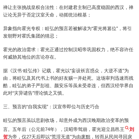
禅让主张挑战皇权合法性：在封建君主制已高度稳固的西汉，禅
让论无异于否定汉室天命，动摇统治根基；
异象指向霍光专权：眭弘的预言若被解读为“霍光将篡位”，将引
发朝野对霍氏集团的猜忌；
霍光的政治需求：霍光正通过控制汉昭帝巩固权力，绝不容许任
何威胁其地位的言论存在。
据《汉书·眭弘传》记载，霍光以“妄设袄言惑众，大逆不道”为
由，将眭弘及其代书上书的好友赐一并处死。这场审判迅速而残
酷，眭弘的弟子严彭祖、颜安乐等虽未受牵连，但西汉经学界自
此对“灾异谴告”理论慎之又慎。
三、预言的“自我实现”：汉宣帝即位与历史巧合
眭弘的预言虽以悲剧收场，却意外成为西汉晚期政治变革的预
言。五年后（公元前74年），汉昭帝驾崩，霍光迎立昌邑王
刘
贺
为帝，仅27天后即以“荒淫无道”为由废黜，转而从民间寻回戾