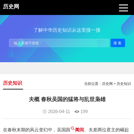
历史网
了解中华历史知识从这里搜一搜
搜索
历史知识
当前位置：
历史网
>
历史知识
夫概 春秋吴国的猛将与乱世枭雄
2026-04-11
199
在春秋末期的风云变幻中，吴国因
阖闾
、夫差两位君主的崛起