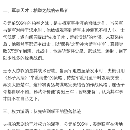
二、军事天才：柏举之战的破局者
公元前506年的柏举之战，是夫概军事生涯的巅峰之作。当吴军
与楚军对峙于汉水时，他敏锐观察到楚军主帅囊瓦不得人心、士
气低落，遂向阖闾提出“先攻子常，楚必溃逃”的奇谋。未获采纳
后，他毅然率部违令出击，以“熊兵”之势冲垮楚军中军，直接导
致3万楚军崩溃。此战中，他连斩楚将史皇、武城黑、远射，创下
以少胜多的经典战例。
更令人惊叹的是其战术智慧。当吴军追击至清发水时，夫概引用
《孙子兵法》“半渡而击”的策略，待楚军渡河至半时发动突袭，
再次大败楚军。这种将勇猛与谋略完美结合的作战风格，连伍子
胥都自叹不如。孙武评价他“勇冠三军，智略兼备”，认为其军事
才能不在自己之下。
三、权力漩涡：从先锋到叛王的堕落轨迹
夫概的悲剧始于对权力的渴望。公元前505年，秦楚联军在沂地