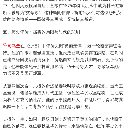
中，他因兵败投河自尽，墓冢在1975年特大洪水中成为村民避难
所，被尊为“救命冢”。这种民间信仰，折射出人们对这位悲剧英
雄的复杂情感——既敬畏其勇武，又惋惜其叛逆。
五、历史评价：猛将的局限与时代的悲剧
司马迁
在《史记》中评价夫概“勇而无谋”，这一论断需辩证看
待。他的军事才能毋庸置疑，但政治智慧确实存在缺陷。在阖闾
已建立稳固统治的情况下，贸然自立无疑是以卵击石。更致命的
是，他未能像兄长那样重用孙武、伍子胥等人才，导致叛军战斗
力远不及吴国正规军。
从更深层次看，夫概的命运是春秋时期权力更迭的缩影。当周王
室衰微，诸侯争霸成为时代主题，像他这样的宗室猛将，往往成
为权力游戏的牺牲品。他的故事提醒后人：在乱世中，勇武与谋
略缺一不可，而背叛的代价，往往是万劫不复。
夫概的一生，如同一柄双刃剑：既劈开了楚国的国门，也斩断了
自己的前程。这位春秋猛将的传奇，永远镌刻在中国军事史的丰