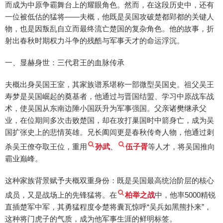
而成为中原争霸舞台上的耀眼角色。然而，在这段历史中，还有
一位被低估的猛将——夫概，他既是吴国攻破楚都郢都的关键人
物，也是因叛乱自立而最终流亡楚国的复杂角色。他的故事，折
射出春秋时期权力斗争的残酷与军事天才的命运浮沉。
一、显赫身世：三代君王的血脉传承
夫概出身吴国王室，其家族谱系堪称一部微型吴国史。祖父吴王
寿梦是吴国崛起的奠基者，他通过与晋国结盟、学习中原战车战
术，使吴国从东南边陲小国跃升为军事强国。父亲诸樊继承父
业，在位期间多次击败楚国，却在攻打巢国时中箭身亡，成为吴
国扩张史上的悲情英雄。兄长阖闾更是春秋传奇人物，他通过刺
杀吴王僚夺取王位，重用
孙武
、
伍子胥
等人才，将吴国推向
霸业巅峰。
这种家族背景赋予夫概双重身份：既是吴国最高统治阶层的核心
成员，又是战场上的先锋猛将。在
柏举之战
中，他率5000精锐
直插楚军中军，其勇猛程度令楚将囊瓦惊呼“吴兵如黑熊扑来”，
这种将门虎子的气质，成为他军事生涯的鲜明标签。