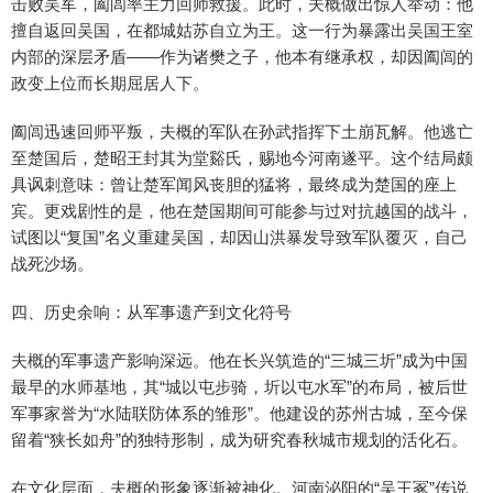
击败吴军，阖闾率主力回师救援。此时，夫概做出惊人举动：他
擅自返回吴国，在都城姑苏自立为王。这一行为暴露出吴国王室
内部的深层矛盾——作为诸樊之子，他本有继承权，却因阖闾的
政变上位而长期屈居人下。
阖闾迅速回师平叛，夫概的军队在孙武指挥下土崩瓦解。他逃亡
至楚国后，楚昭王封其为堂谿氏，赐地今河南遂平。这个结局颇
具讽刺意味：曾让楚军闻风丧胆的猛将，最终成为楚国的座上
宾。更戏剧性的是，他在楚国期间可能参与过对抗越国的战斗，
试图以“复国”名义重建吴国，却因山洪暴发导致军队覆灭，自己
战死沙场。
四、历史余响：从军事遗产到文化符号
夫概的军事遗产影响深远。他在长兴筑造的“三城三圻”成为中国
最早的水师基地，其“城以屯步骑，圻以屯水军”的布局，被后世
军事家誉为“水陆联防体系的雏形”。他建设的苏州古城，至今保
留着“狭长如舟”的独特形制，成为研究春秋城市规划的活化石。
在文化层面，夫概的形象逐渐被神化。河南泌阳的“吴王冢”传说